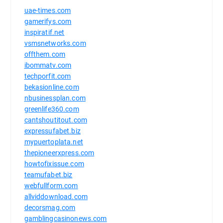
uae-times.com
gamerifys.com
inspiratif.net
vsmsnetworks.com
offthem.com
ibommatv.com
techporfit.com
bekasionline.com
nbusinessplan.com
greenlife360.com
cantshoutitout.com
expressufabet.biz
mypuertoplata.net
thepioneerxpress.com
howtofixissue.com
teamufabet.biz
webfullform.com
allviddownload.com
decorsmag.com
gamblingcasinonews.com