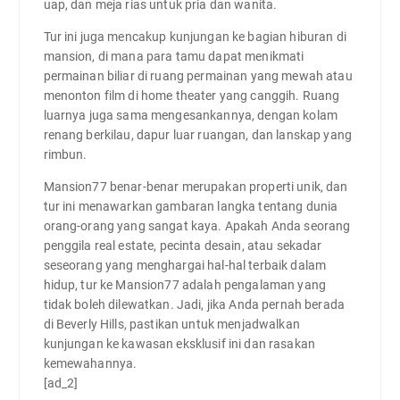
uap, dan meja rias untuk pria dan wanita.
Tur ini juga mencakup kunjungan ke bagian hiburan di
mansion, di mana para tamu dapat menikmati
permainan biliar di ruang permainan yang mewah atau
menonton film di home theater yang canggih. Ruang
luarnya juga sama mengesankannya, dengan kolam
renang berkilau, dapur luar ruangan, dan lanskap yang
rimbun.
Mansion77 benar-benar merupakan properti unik, dan
tur ini menawarkan gambaran langka tentang dunia
orang-orang yang sangat kaya. Apakah Anda seorang
penggila real estate, pecinta desain, atau sekadar
seseorang yang menghargai hal-hal terbaik dalam
hidup, tur ke Mansion77 adalah pengalaman yang
tidak boleh dilewatkan. Jadi, jika Anda pernah berada
di Beverly Hills, pastikan untuk menjadwalkan
kunjungan ke kawasan eksklusif ini dan rasakan
kemewahannya.
[ad_2]