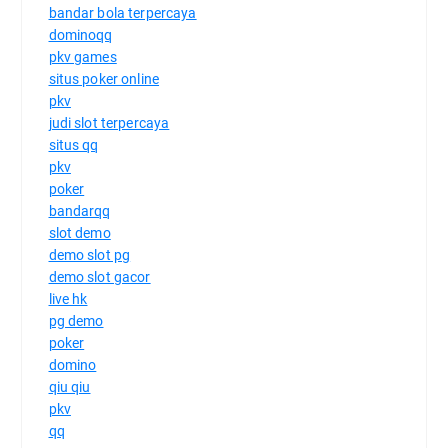
bandar bola terpercaya
dominoqq
pkv games
situs poker online
pkv
judi slot terpercaya
situs qq
pkv
poker
bandarqq
slot demo
demo slot pg
demo slot gacor
live hk
pg demo
poker
domino
qiu qiu
pkv
qq