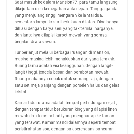
Saat masuk ke dalam Mansion77, para tamu langsung
dikejutkan oleh kemegahan aula depan. Tangga ganda
yang menjulang tinggi mengarah ke lantai dua,
sementara lampu kristal berkilauan di atas. Dindingnya
dihiasi dengan karya seni yang tak ternilai harganya,
dan lantainya dilapisi karpet mewah yang serasa
berjalan di atas awan.
Tur berlanjut melalui berbagai ruangan di mansion,
masing-masing lebih menakjubkan dari yang terakhir.
Ruang tamu adalah visi keanggunan, dengan langit-
langit tinggi, jendela besar, dan perabotan mewah.
Ruang makannya cocok untuk seorang raja, dengan
satu set meja panjang dengan porselen halus dan gelas
kristal.
Kamar tidur utama adalah tempat perlindungan sejati,
dengan tempat tidur berukuran king yang dilapisi linen
mewah dan teras pribadi yang menghadap ke taman
yang terawat. Kamar mandi dalamnya seperti tempat
peristirahatan spa, dengan bak berendam, pancuran