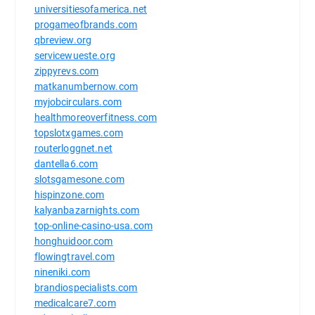
universitiesofamerica.net
progameofbrands.com
qbreview.org
servicewueste.org
zippyrevs.com
matkanumbernow.com
myjobcirculars.com
healthmoreoverfitness.com
topslotxgames.com
routerloggnet.net
dantella6.com
slotsgamesone.com
hispinzone.com
kalyanbazarnights.com
top-online-casino-usa.com
honghuidoor.com
flowingtravel.com
nineniki.com
brandiospecialists.com
medicalcare7.com