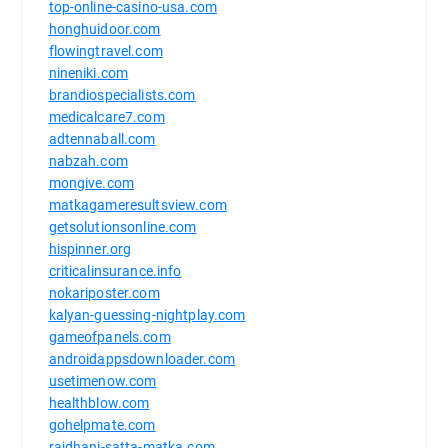
top-online-casino-usa.com
honghuidoor.com
flowingtravel.com
nineniki.com
brandiospecialists.com
medicalcare7.com
adtennaball.com
nabzah.com
mongive.com
matkagameresultsview.com
getsolutionsonline.com
hispinner.org
criticalinsurance.info
nokariposter.com
kalyan-guessing-nightplay.com
gameofpanels.com
androidappsdownloader.com
usetimenow.com
healthblow.com
gohelpmate.com
rajdhani-satta-matka.com