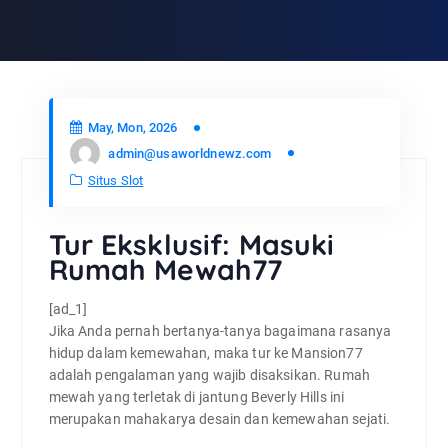
May, Mon, 2026
admin@usaworldnewz.com
Situs Slot
Tur Eksklusif: Masuki
Rumah Mewah77
[ad_1]
Jika Anda pernah bertanya-tanya bagaimana rasanya
hidup dalam kemewahan, maka tur ke Mansion77
adalah pengalaman yang wajib disaksikan. Rumah
mewah yang terletak di jantung Beverly Hills ini
merupakan mahakarya desain dan kemewahan sejati.