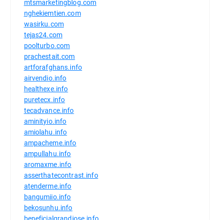
mtsmarketingblog.com
nghekiemtien.com
wasirku.com
tejas24.com
poolturbo.com
prachestait.com
artforafghans.info
airvendio.info
healthexe.info
puretecx.info
tecadvance.info
aminityio.info
amiolahu.info
ampacheme.info
ampullahu.info
aromaxme.info
asserthatecontrast.info
atenderme.info
bangumiio.info
bekosunhu.info
beneficialgrandiose.info