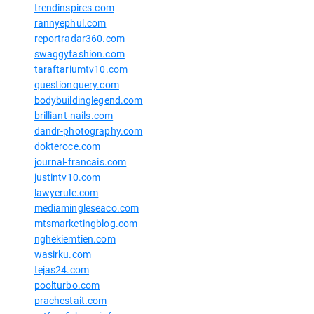
trendinspires.com
rannyephul.com
reportradar360.com
swaggyfashion.com
taraftariumtv10.com
questionquery.com
bodybuildinglegend.com
brilliant-nails.com
dandr-photography.com
dokteroce.com
journal-francais.com
justintv10.com
lawyerule.com
mediamingleseaco.com
mtsmarketingblog.com
nghekiemtien.com
wasirku.com
tejas24.com
poolturbo.com
prachestait.com