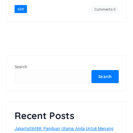
slot
Comments 0
Search
Search
Recent Posts
JakartaSlot88: Panduan Utama Anda Untuk Menang