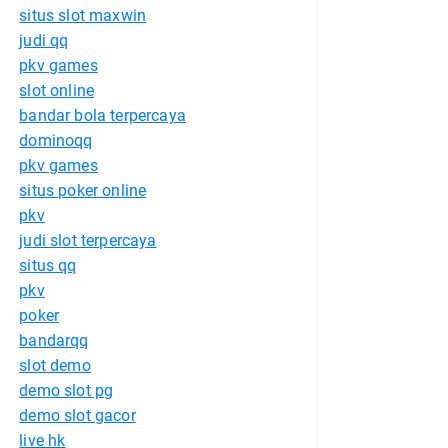
situs slot maxwin
judi qq
pkv games
slot online
bandar bola terpercaya
dominoqq
pkv games
situs poker online
pkv
judi slot terpercaya
situs qq
pkv
poker
bandarqq
slot demo
demo slot pg
demo slot gacor
live hk