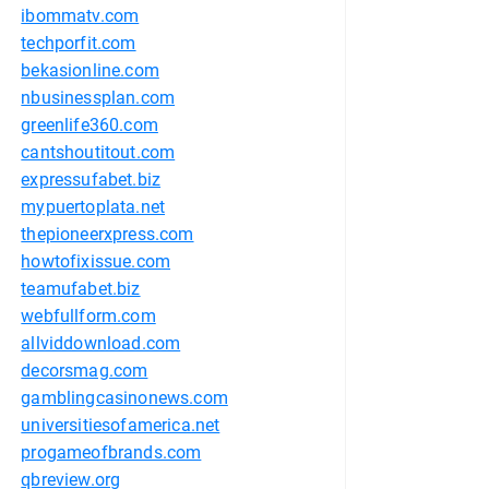
ibommatv.com
techporfit.com
bekasionline.com
nbusinessplan.com
greenlife360.com
cantshoutitout.com
expressufabet.biz
mypuertoplata.net
thepioneerxpress.com
howtofixissue.com
teamufabet.biz
webfullform.com
allviddownload.com
decorsmag.com
gamblingcasinonews.com
universitiesofamerica.net
progameofbrands.com
qbreview.org