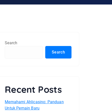
Search
Search
Recent Posts
Memahami Ahlicasino: Panduan
Untuk Pemain Baru