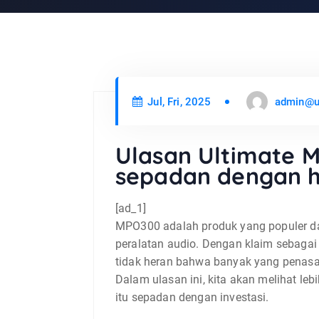
Jul, Fri, 2025
admin@u
Ulasan Ultimate 
sepadan dengan 
[ad_1]
MPO300 adalah produk yang populer dan
peralatan audio. Dengan klaim sebagai 
tidak heran bahwa banyak yang penasa
Dalam ulasan ini, kita akan melihat 
itu sepadan dengan investasi.