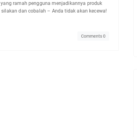
in yang ramah pengguna menjadikannya produk
 silakan dan cobalah – Anda tidak akan kecewa!
Comments 0