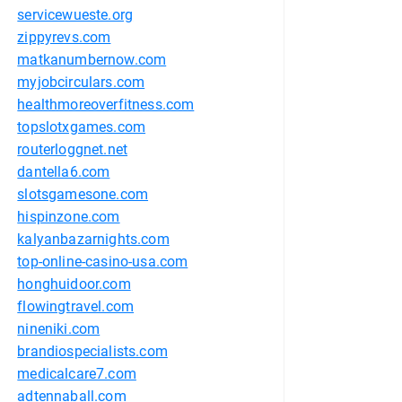
servicewueste.org
zippyrevs.com
matkanumbernow.com
myjobcirculars.com
healthmoreoverfitness.com
topslotxgames.com
routerloggnet.net
dantella6.com
slotsgamesone.com
hispinzone.com
kalyanbazarnights.com
top-online-casino-usa.com
honghuidoor.com
flowingtravel.com
nineniki.com
brandiospecialists.com
medicalcare7.com
adtennaball.com