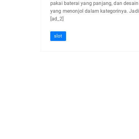
pakai baterai yang panjang, dan desa
yang menonjol dalam kategorinya. Jadi
[ad_2]
slot