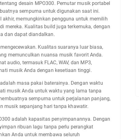
a tentang desain MPO300. Pemutar musik portabel
buatnya sempurna untuk digunakan saat ini.
l akhir, memungkinkan pengguna untuk memilih
di mereka. Kualitas build juga terkemuka, dengan
ma dan dapat diandalkan.
k mengecewakan. Kualitas suaranya luar biasa,
yang memunculkan nuansa musik favorit Anda.
mat audio, termasuk FLAC, WAV, dan MP3,
ti musik Anda dengan kesetiaan tinggi.
 adalah masa pakai baterainya. Dengan waktu
ati musik Anda untuk waktu yang lama tanpa
i membuatnya sempurna untuk perjalanan panjang,
 musik sepanjang hari tanpa khawatir.
O300 adalah kapasitas penyimpanannya. Dengan
impan ribuan lagu tanpa perlu perangkat
nkan Anda untuk membawa seluruh