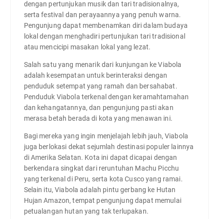
dengan pertunjukan musik dan tari tradisionalnya,
serta festival dan perayaannya yang penuh warna.
Pengunjung dapat membenamkan diri dalam budaya
lokal dengan menghadiri pertunjukan tari tradisional
atau mencicipi masakan lokal yang lezat.
Salah satu yang menarik dari kunjungan ke Viabola
adalah kesempatan untuk berinteraksi dengan
penduduk setempat yang ramah dan bersahabat.
Penduduk Viabola terkenal dengan keramahtamahan
dan kehangatannya, dan pengunjung pasti akan
merasa betah berada di kota yang menawan ini.
Bagi mereka yang ingin menjelajah lebih jauh, Viabola
juga berlokasi dekat sejumlah destinasi populer lainnya
di Amerika Selatan. Kota ini dapat dicapai dengan
berkendara singkat dari reruntuhan Machu Picchu
yang terkenal di Peru, serta kota Cusco yang ramai.
Selain itu, Viabola adalah pintu gerbang ke Hutan
Hujan Amazon, tempat pengunjung dapat memulai
petualangan hutan yang tak terlupakan.