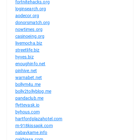
fortnitehacks.org
loginsearch.org
aodecor.org
donorsmatch.org
nowtimes.org
casinoeing.org
livemocha.biz
streetlife.biz
hyves.biz
enoughinfo.net
pinhive.net
warnabet.net
bollym4u.me
bolly2tollyblog.me
pandaclub.me
flyttevask.io
byhous.com
hartfordplazahotel.com
m-918kissapk.com
nabavkame.info
gakbiasa.com