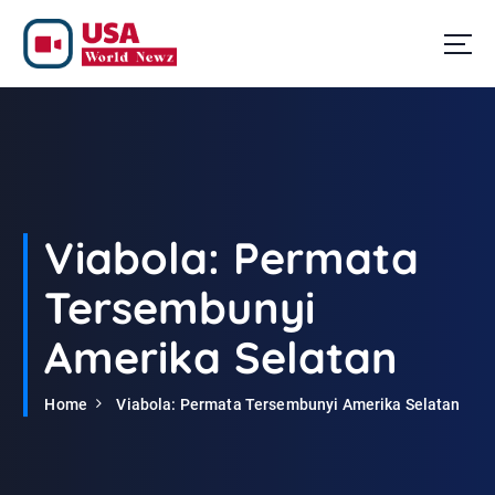
S
k
i
Slot Mahjong Ways dari PG Soft malam ini siap memberi maxwin besar yang
p
terjamin. Slot gacor terbaik untuk Anda yang ingin menang besar.
t
o
c
o
n
t
Viabola: Permata
e
n
Tersembunyi
t
Amerika Selatan
Home
Viabola: Permata Tersembunyi Amerika Selatan