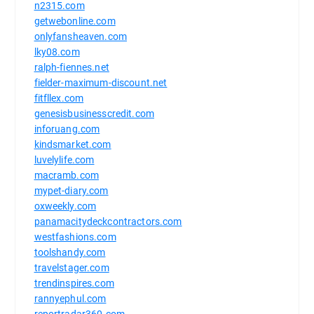
n2315.com
getwebonline.com
onlyfansheaven.com
lky08.com
ralph-fiennes.net
fielder-maximum-discount.net
fitfllex.com
genesisbusinesscredit.com
inforuang.com
kindsmarket.com
luvelylife.com
macramb.com
mypet-diary.com
oxweekly.com
panamacitydeckcontractors.com
westfashions.com
toolshandy.com
travelstager.com
trendinspires.com
rannyephul.com
reportradar360.com