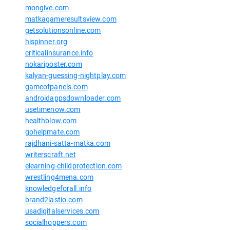
mongive.com
matkagameresultsview.com
getsolutionsonline.com
hispinner.org
criticalinsurance.info
nokariposter.com
kalyan-guessing-nightplay.com
gameofpanels.com
androidappsdownloader.com
usetimenow.com
healthblow.com
gohelpmate.com
rajdhani-satta-matka.com
writerscraft.net
elearning-childprotection.com
wrestling4mena.com
knowledgeforall.info
brand2lastio.com
usadigitalservices.com
socialhoppers.com