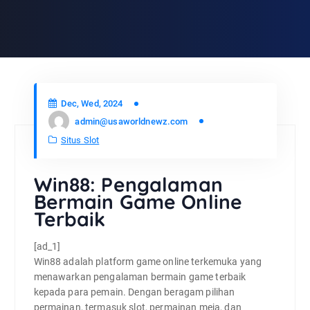
Dec, Wed, 2024
admin@usaworldnewz.com
Situs Slot
Win88: Pengalaman
Bermain Game Online
Terbaik
[ad_1]
Win88 adalah platform game online terkemuka yang
menawarkan pengalaman bermain game terbaik
kepada para pemain. Dengan beragam pilihan
permainan, termasuk slot, permainan meja, dan