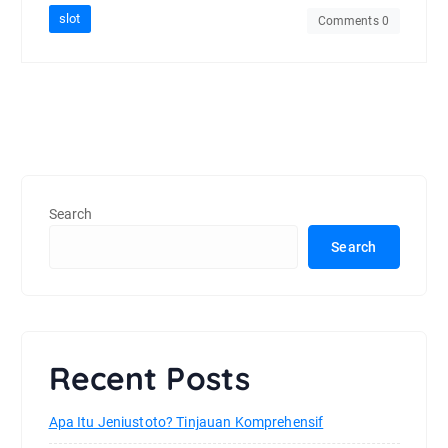
slot
Comments 0
Search
Search
Recent Posts
Apa Itu Jeniustoto? Tinjauan Komprehensif