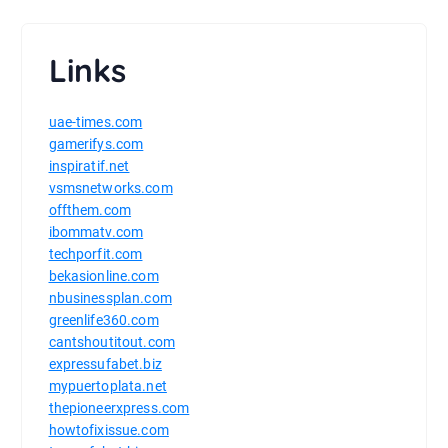
Links
uae-times.com
gamerifys.com
inspiratif.net
vsmsnetworks.com
offthem.com
ibommatv.com
techporfit.com
bekasionline.com
nbusinessplan.com
greenlife360.com
cantshoutitout.com
expressufabet.biz
mypuertoplata.net
thepioneerxpress.com
howtofixissue.com