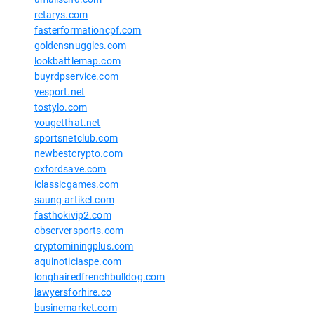
retarys.com
fasterformationcpf.com
goldensnuggles.com
lookbattlemap.com
buyrdpservice.com
yesport.net
tostylo.com
yougetthat.net
sportsnetclub.com
newbestcrypto.com
oxfordsave.com
iclassicgames.com
saung-artikel.com
fasthokivip2.com
observersports.com
cryptominingplus.com
aquinoticiaspe.com
longhairedfrenchbulldog.com
lawyersforhire.co
businemarket.com