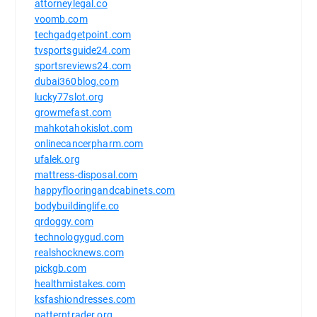
attorneylegal.co
voomb.com
techgadgetpoint.com
tvsportsguide24.com
sportsreviews24.com
dubai360blog.com
lucky77slot.org
growmefast.com
mahkotahokislot.com
onlinecancerpharm.com
ufalek.org
mattress-disposal.com
happyflooringandcabinets.com
bodybuildinglife.co
qrdoggy.com
technologygud.com
realshocknews.com
pickgb.com
healthmistakes.com
ksfashiondresses.com
patterntrader.org