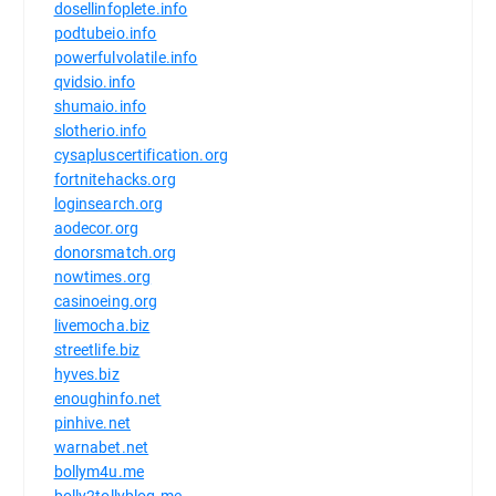
dosellinfoplete.info
podtubeio.info
powerfulvolatile.info
qvidsio.info
shumaio.info
slotherio.info
cysapluscertification.org
fortnitehacks.org
loginsearch.org
aodecor.org
donorsmatch.org
nowtimes.org
casinoeing.org
livemocha.biz
streetlife.biz
hyves.biz
enoughinfo.net
pinhive.net
warnabet.net
bollym4u.me
bolly2tollyblog.me