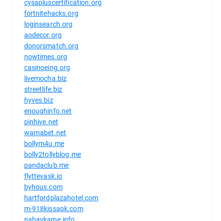
cysapluscertification.org
fortnitehacks.org
loginsearch.org
aodecor.org
donorsmatch.org
nowtimes.org
casinoeing.org
livemocha.biz
streetlife.biz
hyves.biz
enoughinfo.net
pinhive.net
warnabet.net
bollym4u.me
bolly2tollyblog.me
pandaclub.me
flyttevask.io
byhous.com
hartfordplazahotel.com
m-918kissapk.com
nabavkame.info