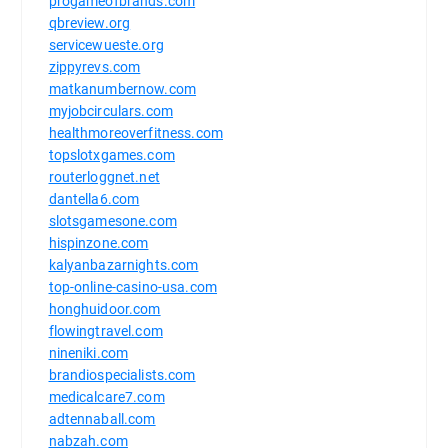
progameofbrands.com
qbreview.org
servicewueste.org
zippyrevs.com
matkanumbernow.com
myjobcirculars.com
healthmoreoverfitness.com
topslotxgames.com
routerloggnet.net
dantella6.com
slotsgamesone.com
hispinzone.com
kalyanbazarnights.com
top-online-casino-usa.com
honghuidoor.com
flowingtravel.com
nineniki.com
brandiospecialists.com
medicalcare7.com
adtennaball.com
nabzah.com