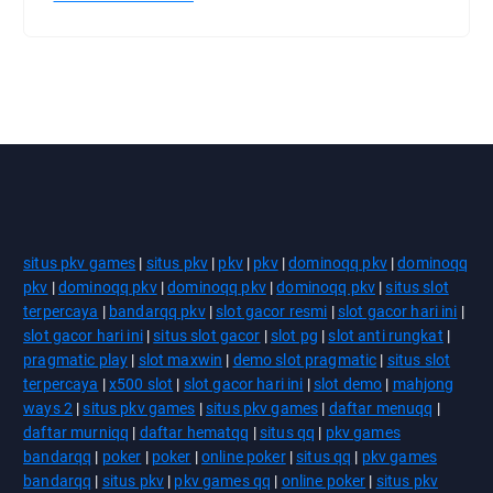
situs pkv games
|
situs pkv
|
pkv
|
pkv
|
dominoqq pkv
|
dominoqq
pkv
|
dominoqq pkv
|
dominoqq pkv
|
dominoqq pkv
|
situs slot
terpercaya
|
bandarqq pkv
|
slot gacor resmi
|
slot gacor hari ini
|
slot gacor hari ini
|
situs slot gacor
|
slot pg
|
slot anti rungkat
|
pragmatic play
|
slot maxwin
|
demo slot pragmatic
|
situs slot
terpercaya
|
x500 slot
|
slot gacor hari ini
|
slot demo
|
mahjong
ways 2
|
situs pkv games
|
situs pkv games
|
daftar menuqq
|
daftar murniqq
|
daftar hematqq
|
situs qq
|
pkv games
bandarqq
|
poker
|
poker
|
online poker
|
situs qq
|
pkv games
bandarqq
|
situs pkv
|
pkv games qq
|
online poker
|
situs pkv