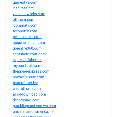
gamerifys.com
inspiratif.net
vsmsnetworks.com
offthem.com
ibommatv.com
techporfit.com
bekasionline.com
nbusinessplan.com
greenlife360.com
cantshoutitout.com
expressufabet.biz
mypuertoplata.net
thepioneerxpress.com
howtofixissue.com
teamufabet.biz
webfullform.com
allviddownload.com
decorsmag.com
gamblingcasinonews.com
universitiesofamerica.net