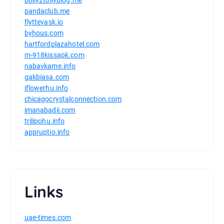
pandaclub.me
flyttevask.io
byhous.com
hartfordplazahotel.com
m-918kissapk.com
nabavkame.info
gakbiasa.com
iflowerhu.info
chicagocrystalconnection.com
imanabadii.com
trilipohu.info
appruptio.info
Links
uae-times.com