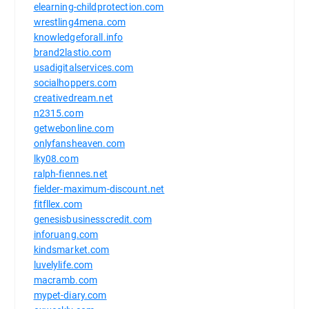
elearning-childprotection.com
wrestling4mena.com
knowledgeforall.info
brand2lastio.com
usadigitalservices.com
socialhoppers.com
creativedream.net
n2315.com
getwebonline.com
onlyfansheaven.com
lky08.com
ralph-fiennes.net
fielder-maximum-discount.net
fitfllex.com
genesisbusinesscredit.com
inforuang.com
kindsmarket.com
luvelylife.com
macramb.com
mypet-diary.com