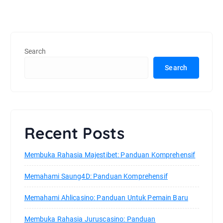
Search
Search
Recent Posts
Membuka Rahasia Majestibet: Panduan Komprehensif
Memahami Saung4D: Panduan Komprehensif
Memahami Ahlicasino: Panduan Untuk Pemain Baru
Membuka Rahasia Juruscasino: Panduan