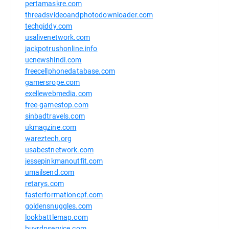
pertamaskre.com
threadsvideoandphotodownloader.com
techgiddy.com
usalivenetwork.com
jackpotrushonline.info
ucnewshindi.com
freecellphonedatabase.com
gamersrope.com
exellewebmedia.com
free-gamestop.com
sinbadtravels.com
ukmagzine.com
wareztech.org
usabestnetwork.com
jessepinkmanoutfit.com
umailsend.com
retarys.com
fasterformationcpf.com
goldensnuggles.com
lookbattlemap.com
buyrdpservice.com