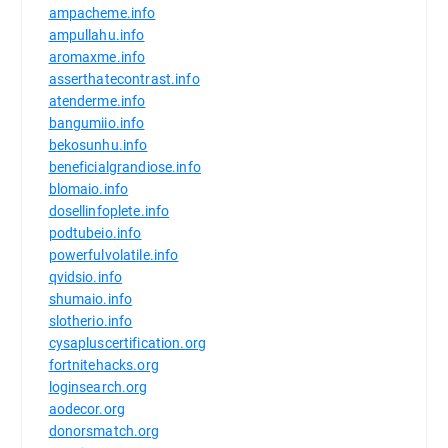
ampacheme.info
ampullahu.info
aromaxme.info
asserthatecontrast.info
atenderme.info
bangumiio.info
bekosunhu.info
beneficialgrandiose.info
blomaio.info
dosellinfoplete.info
podtubeio.info
powerfulvolatile.info
qvidsio.info
shumaio.info
slotherio.info
cysapluscertification.org
fortnitehacks.org
loginsearch.org
aodecor.org
donorsmatch.org