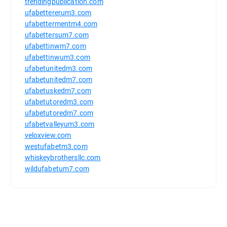
trendingpublication.com
ufabettererum3.com
ufabettermentm4.com
ufabettersum7.com
ufabettinwm7.com
ufabettinwum3.com
ufabetunitedm3.com
ufabetunitedm7.com
ufabetuskedm7.com
ufabetutoredm3.com
ufabetutoredm7.com
ufabetvalleyum3.com
veloxview.com
westufabetm3.com
whiskeybrothersllc.com
wildufabetum7.com