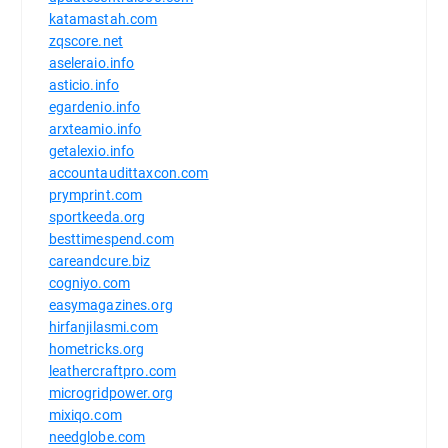
katamastah.com
zqscore.net
aseleraio.info
asticio.info
egardenio.info
arxteamio.info
getalexio.info
accountaudittaxcon.com
prymprint.com
sportkeeda.org
besttimespend.com
careandcure.biz
cogniyo.com
easymagazines.org
hirfanjilasmi.com
hometricks.org
leathercraftpro.com
microgridpower.org
mixiqo.com
needglobe.com