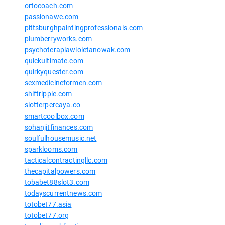
ortocoach.com
passionawe.com
pittsburghpaintingprofessionals.com
plumberryworks.com
psychoterapiawioletanowak.com
quickultimate.com
quirkyquester.com
sexmedicineformen.com
shiftripple.com
slotterpercaya.co
smartcoolbox.com
sohanjitfinances.com
soulfulhousemusic.net
sparklooms.com
tacticalcontractingllc.com
thecapitalpowers.com
tobabet88slot3.com
todayscurrentnews.com
totobet77.asia
totobet77.org