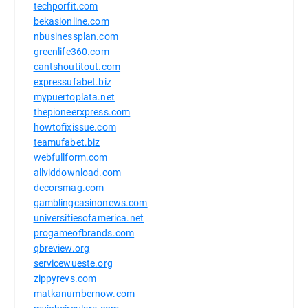
techporfit.com
bekasionline.com
nbusinessplan.com
greenlife360.com
cantshoutitout.com
expressufabet.biz
mypuertoplata.net
thepioneerxpress.com
howtofixissue.com
teamufabet.biz
webfullform.com
allviddownload.com
decorsmag.com
gamblingcasinonews.com
universitiesofamerica.net
progameofbrands.com
qbreview.org
servicewueste.org
zippyrevs.com
matkanumbernow.com