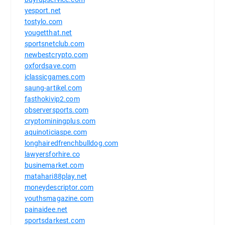
yesport.net
tostylo.com
yougetthat.net
sportsnetclub.com
newbestcrypto.com
oxfordsave.com
iclassicgames.com
saung-artikel.com
fasthokivip2.com
observersports.com
cryptominingplus.com
aquinoticiaspe.com
longhairedfrenchbulldog.com
lawyersforhire.co
businemarket.com
matahari88play.net
moneydescriptor.com
youthsmagazine.com
painaidee.net
sportsdarkest.com