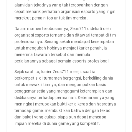
alami dan tekadnya yang tak tergoyahkan dengan
cepat menarik perhatian organisasi esports yang ingin
merekrut pemain top untuk tim mereka.
Dalam momen terobosannya, Zeus711 didekati oleh
organisasi esports ternama dan ditawari tempat di tim
profesionalnya. Senang sekali mendapat kesempatan
untuk mengubah hobinya menjadi karier penuh, ia
menerima tawaran tersebut dan memulai
perjalanannya sebagai pemain esports profesional.
Sejak saat itu, karier Zeus711 melejit saat ia
berkompetisi di turnamen bergengsi, berkeliling dunia
untuk mewakili timnya, dan mengumpulkan basis
penggemar setia yang mengagumi keterampilan dan
dedikasinya terhadap permainan. Ketenarannya yang
meningkat merupakan bukti kerja keras dan hasratnya
terhadap game, membuktikan bahwa dengan tekad
dan bakat yang cukup, siapa pun dapat mencapai
impian mereka di dunia game yang kompetitif.