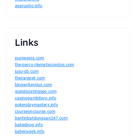
appruptio.info
Links
punjwanis.com
the-parcs-clematiscondos.com
jusu-gb.com
thecarepet.com
blogwriterplus.com
guestpostingseo.com
casinogambitpro.info
pokerplaymasters.info
courseoncourse.com
bantinbatdongsan247.com
bahednog.info
bahenxgek.info