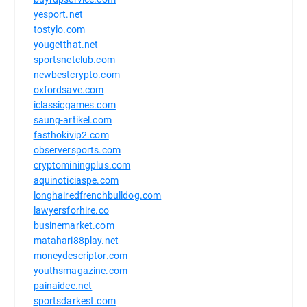
yesport.net
tostylo.com
yougetthat.net
sportsnetclub.com
newbestcrypto.com
oxfordsave.com
iclassicgames.com
saung-artikel.com
fasthokivip2.com
observersports.com
cryptominingplus.com
aquinoticiaspe.com
longhairedfrenchbulldog.com
lawyersforhire.co
businemarket.com
matahari88play.net
moneydescriptor.com
youthsmagazine.com
painaidee.net
sportsdarkest.com