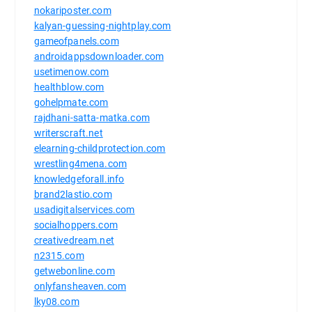
nokariposter.com
kalyan-guessing-nightplay.com
gameofpanels.com
androidappsdownloader.com
usetimenow.com
healthblow.com
gohelpmate.com
rajdhani-satta-matka.com
writerscraft.net
elearning-childprotection.com
wrestling4mena.com
knowledgeforall.info
brand2lastio.com
usadigitalservices.com
socialhoppers.com
creativedream.net
n2315.com
getwebonline.com
onlyfansheaven.com
lky08.com