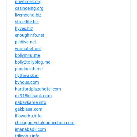
nowtimes.org
casinoeing.org
livemocha.biz
streetlife.biz
hyves.biz
enoughinfo.net
pinhive.net
warnabet.net
bollym4u.me
bolly2tollyblog.me
pandaclub.me
flyttevask.io
byhous.com
hartfordplazahotel.com
m-918kissapk.com
nabavkame.info
gakbiasa.com
iflowerhu.info
chicagocrystalconnection.com
imanabadii.com
trilipohu.info