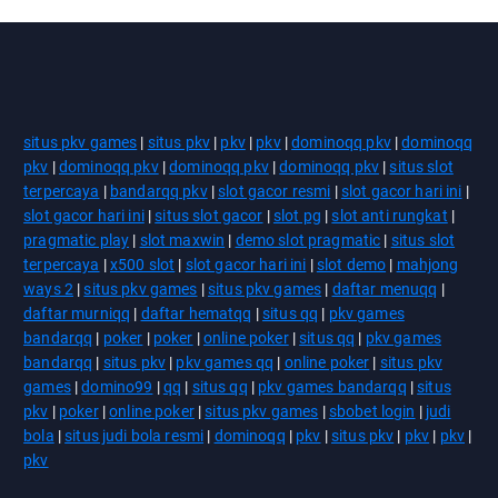
situs pkv games
|
situs pkv
|
pkv
|
pkv
|
dominoqq pkv
|
dominoqq
pkv
|
dominoqq pkv
|
dominoqq pkv
|
dominoqq pkv
|
situs slot
terpercaya
|
bandarqq pkv
|
slot gacor resmi
|
slot gacor hari ini
|
slot gacor hari ini
|
situs slot gacor
|
slot pg
|
slot anti rungkat
|
pragmatic play
|
slot maxwin
|
demo slot pragmatic
|
situs slot
terpercaya
|
x500 slot
|
slot gacor hari ini
|
slot demo
|
mahjong
ways 2
|
situs pkv games
|
situs pkv games
|
daftar menuqq
|
daftar murniqq
|
daftar hematqq
|
situs qq
|
pkv games
bandarqq
|
poker
|
poker
|
online poker
|
situs qq
|
pkv games
bandarqq
|
situs pkv
|
pkv games qq
|
online poker
|
situs pkv
games
|
domino99
|
qq
|
situs qq
|
pkv games bandarqq
|
situs
pkv
|
poker
|
online poker
|
situs pkv games
|
sbobet login
|
judi
bola
|
situs judi bola resmi
|
dominoqq
|
pkv
|
situs pkv
|
pkv
|
pkv
|
pkv