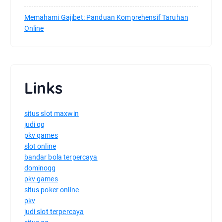
Memahami Gajibet: Panduan Komprehensif Taruhan
Online
Links
situs slot maxwin
judi qq
pkv games
slot online
bandar bola terpercaya
dominoqq
pkv games
situs poker online
pkv
judi slot terpercaya