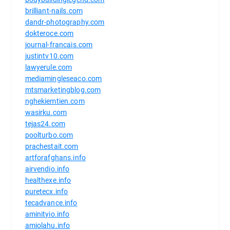
brilliant-nails.com
dandr-photography.com
dokteroce.com
journal-francais.com
justintv10.com
lawyerule.com
mediamingleseaco.com
mtsmarketingblog.com
nghekiemtien.com
wasirku.com
tejas24.com
poolturbo.com
prachestait.com
artforafghans.info
airvendio.info
healthexe.info
puretecx.info
tecadvance.info
aminityio.info
amiolahu.info