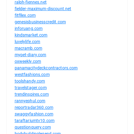
ralph-fiennes.net
fielder-maximum-discount.net
fitfllex.com
genesisbusinesscredit.com
inforuang.com
kindsmarket.com
luvelylife.com
macramb.com
mypet-diary.com
oxweekly.com
panamacitydeckcontractors.com
westfashions.com
toolshandy.com
travelstager.com
trendinspires.com
rannyephul.com
reportradar360.com
swaggyfashion.com
taraftariumtv10.com
questionquery.com
bodybuildinglegend.com