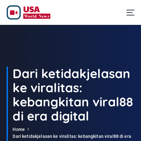
S
k
i
Slot Mahjong Ways dari PG Soft malam ini siap memberi maxwin besar yang
p
terjamin. Slot gacor terbaik untuk Anda yang ingin menang besar.
t
o
c
o
n
t
Dari ketidakjelasan
e
n
ke viralitas:
t
kebangkitan viral88
di era digital
Home
Dari ketidakjelasan ke viralitas: kebangkitan viral88 di era