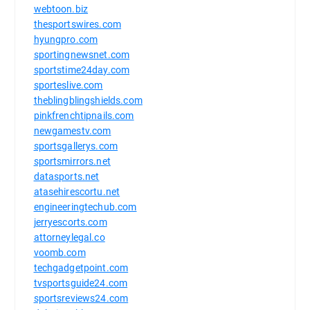
webtoon.biz
thesportswires.com
hyungpro.com
sportingnewsnet.com
sportstime24day.com
sporteslive.com
theblingblingshields.com
pinkfrenchtipnails.com
newgamestv.com
sportsgallerys.com
sportsmirrors.net
datasports.net
atasehirescortu.net
engineeringtechub.com
jerryescorts.com
attorneylegal.co
voomb.com
techgadgetpoint.com
tvsportsguide24.com
sportsreviews24.com