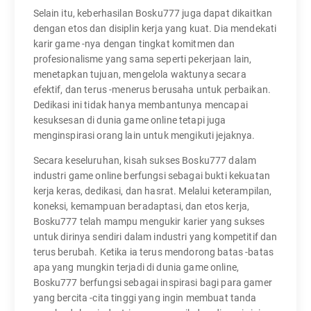
Selain itu, keberhasilan Bosku777 juga dapat dikaitkan
dengan etos dan disiplin kerja yang kuat. Dia mendekati
karir game -nya dengan tingkat komitmen dan
profesionalisme yang sama seperti pekerjaan lain,
menetapkan tujuan, mengelola waktunya secara
efektif, dan terus -menerus berusaha untuk perbaikan.
Dedikasi ini tidak hanya membantunya mencapai
kesuksesan di dunia game online tetapi juga
menginspirasi orang lain untuk mengikuti jejaknya.
Secara keseluruhan, kisah sukses Bosku777 dalam
industri game online berfungsi sebagai bukti kekuatan
kerja keras, dedikasi, dan hasrat. Melalui keterampilan,
koneksi, kemampuan beradaptasi, dan etos kerja,
Bosku777 telah mampu mengukir karier yang sukses
untuk dirinya sendiri dalam industri yang kompetitif dan
terus berubah. Ketika ia terus mendorong batas -batas
apa yang mungkin terjadi di dunia game online,
Bosku777 berfungsi sebagai inspirasi bagi para gamer
yang bercita -cita tinggi yang ingin membuat tanda