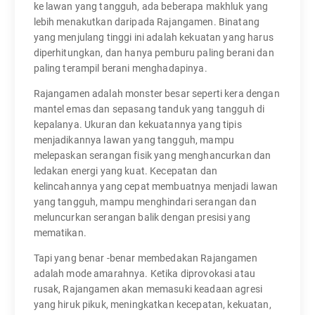
ke lawan yang tangguh, ada beberapa makhluk yang
lebih menakutkan daripada Rajangamen. Binatang
yang menjulang tinggi ini adalah kekuatan yang harus
diperhitungkan, dan hanya pemburu paling berani dan
paling terampil berani menghadapinya.
Rajangamen adalah monster besar seperti kera dengan
mantel emas dan sepasang tanduk yang tangguh di
kepalanya. Ukuran dan kekuatannya yang tipis
menjadikannya lawan yang tangguh, mampu
melepaskan serangan fisik yang menghancurkan dan
ledakan energi yang kuat. Kecepatan dan
kelincahannya yang cepat membuatnya menjadi lawan
yang tangguh, mampu menghindari serangan dan
meluncurkan serangan balik dengan presisi yang
mematikan.
Tapi yang benar -benar membedakan Rajangamen
adalah mode amarahnya. Ketika diprovokasi atau
rusak, Rajangamen akan memasuki keadaan agresi
yang hiruk pikuk, meningkatkan kecepatan, kekuatan,