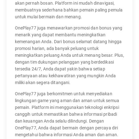
akan pernah bosan. Platform ini mudah dinavigasi,
membuatnya sederhana bahkan pemain paling pemula
untuk mulai bermain dan menang.
OnePlay77 juga menawarkan promosi dan bonus yang
menarik yang dapat membantu meningkatkan
kemenangan Anda. Dari bonus selamat datang hingga
promosi harian, ada banyak peluang untuk
meningkatkan peluang Anda untuk menang besar. Plus,
dengan tim dukungan pelanggan yang berdedikasi
tersedia 24/7, Anda dapat yakin bahwa setiap
pertanyaan atau kekhawatiran yang mungkin Anda
miliki akan segera ditangani.
OnePlay77 juga berkomitmen untuk menyediakan
lingkungan game yang aman dan aman untuk semua
pemain. Platform ini menggunakan teknologi enkripsi
canggih untuk memastikan bahwa informasi pribadi
dan keuangan Anda selalu dilindungi. Dengan
OnePlay77, Anda dapat bermain dengan percaya diri
mengetahui bahwa informasi Anda aman dan aman.