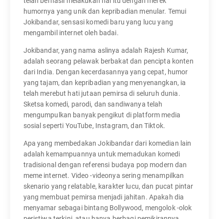
telah berhasil melakukan hal itu dengan merek
humornya yang unik dan kepribadian menular. Temui
Jokibandar, sensasi komedi baru yang lucu yang
mengambil internet oleh badai.
Jokibandar, yang nama aslinya adalah Rajesh Kumar,
adalah seorang pelawak berbakat dan pencipta konten
dari India. Dengan kecerdasannya yang cepat, humor
yang tajam, dan kepribadian yang menyenangkan, ia
telah merebut hati jutaan pemirsa di seluruh dunia.
Sketsa komedi, parodi, dan sandiwanya telah
mengumpulkan banyak pengikut di platform media
sosial seperti YouTube, Instagram, dan Tiktok.
Apa yang membedakan Jokibandar dari komedian lain
adalah kemampuannya untuk memadukan komedi
tradisional dengan referensi budaya pop modern dan
meme internet. Video -videonya sering menampilkan
skenario yang relatable, karakter lucu, dan pucat pintar
yang membuat pemirsa menjadi jahitan. Apakah dia
menyamar sebagai bintang Bollywood, mengolok -olok
peristiwa terkini, atau hanya berbagi pemikirannya