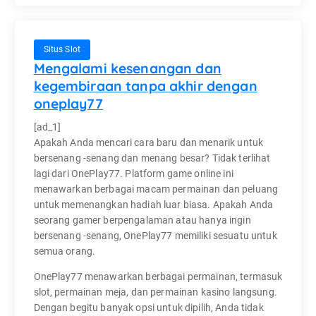
Situs Slot
Mengalami kesenangan dan
kegembiraan tanpa akhir dengan
oneplay77
[ad_1]
Apakah Anda mencari cara baru dan menarik untuk
bersenang -senang dan menang besar? Tidak terlihat
lagi dari OnePlay77. Platform game online ini
menawarkan berbagai macam permainan dan peluang
untuk memenangkan hadiah luar biasa. Apakah Anda
seorang gamer berpengalaman atau hanya ingin
bersenang -senang, OnePlay77 memiliki sesuatu untuk
semua orang.
OnePlay77 menawarkan berbagai permainan, termasuk
slot, permainan meja, dan permainan kasino langsung.
Dengan begitu banyak opsi untuk dipilih, Anda tidak