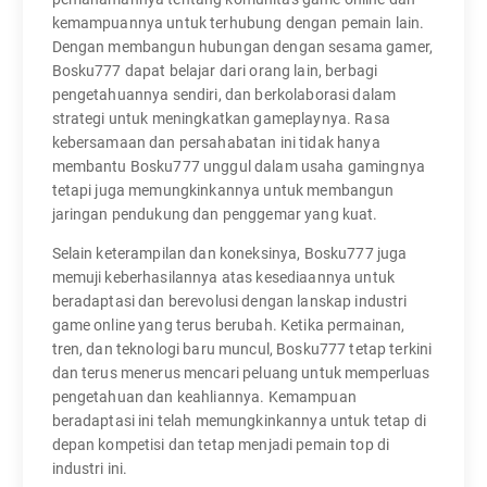
kemampuannya untuk terhubung dengan pemain lain.
Dengan membangun hubungan dengan sesama gamer,
Bosku777 dapat belajar dari orang lain, berbagi
pengetahuannya sendiri, dan berkolaborasi dalam
strategi untuk meningkatkan gameplaynya. Rasa
kebersamaan dan persahabatan ini tidak hanya
membantu Bosku777 unggul dalam usaha gamingnya
tetapi juga memungkinkannya untuk membangun
jaringan pendukung dan penggemar yang kuat.
Selain keterampilan dan koneksinya, Bosku777 juga
memuji keberhasilannya atas kesediaannya untuk
beradaptasi dan berevolusi dengan lanskap industri
game online yang terus berubah. Ketika permainan,
tren, dan teknologi baru muncul, Bosku777 tetap terkini
dan terus menerus mencari peluang untuk memperluas
pengetahuan dan keahliannya. Kemampuan
beradaptasi ini telah memungkinkannya untuk tetap di
depan kompetisi dan tetap menjadi pemain top di
industri ini.