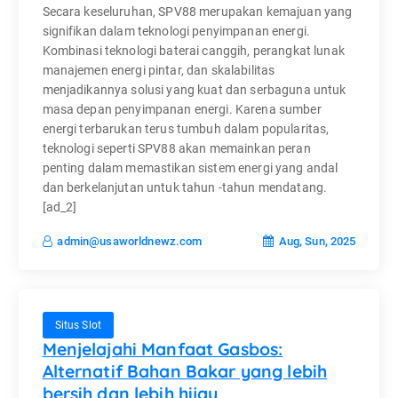
Secara keseluruhan, SPV88 merupakan kemajuan yang
signifikan dalam teknologi penyimpanan energi.
Kombinasi teknologi baterai canggih, perangkat lunak
manajemen energi pintar, dan skalabilitas
menjadikannya solusi yang kuat dan serbaguna untuk
masa depan penyimpanan energi. Karena sumber
energi terbarukan terus tumbuh dalam popularitas,
teknologi seperti SPV88 akan memainkan peran
penting dalam memastikan sistem energi yang andal
dan berkelanjutan untuk tahun -tahun mendatang.
[ad_2]
Aug, Sun, 2025
admin@usaworldnewz.com
Situs Slot
Menjelajahi Manfaat Gasbos:
Alternatif Bahan Bakar yang lebih
bersih dan lebih hijau