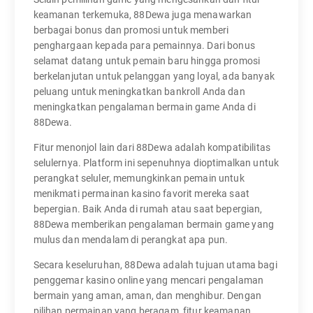
keamanan terkemuka, 88Dewa juga menawarkan
berbagai bonus dan promosi untuk memberi
penghargaan kepada para pemainnya. Dari bonus
selamat datang untuk pemain baru hingga promosi
berkelanjutan untuk pelanggan yang loyal, ada banyak
peluang untuk meningkatkan bankroll Anda dan
meningkatkan pengalaman bermain game Anda di
88Dewa.
Fitur menonjol lain dari 88Dewa adalah kompatibilitas
selulernya. Platform ini sepenuhnya dioptimalkan untuk
perangkat seluler, memungkinkan pemain untuk
menikmati permainan kasino favorit mereka saat
bepergian. Baik Anda di rumah atau saat bepergian,
88Dewa memberikan pengalaman bermain game yang
mulus dan mendalam di perangkat apa pun.
Secara keseluruhan, 88Dewa adalah tujuan utama bagi
penggemar kasino online yang mencari pengalaman
bermain yang aman, aman, dan menghibur. Dengan
pilihan permainan yang beragam, fitur keamanan