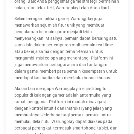
orang. Baik Anda penggemar game strategi, permainan
balap, atau teka -teki, Warungplay telah Anda liput.
Selain beragam pilihan game, Warungplay juga
menawarkan sejumlah fitur unik yang membuat
pengalaman bermain game menjadi lebih
menyenangkan. Misalnya, pemain dapat bersaing satu
sama lain dalam pertempuran multipemain real-time,
atau bekerja sama dengan teman-teman untuk
mengambil misi co-op yang menantang. Platform ini
juga menawarkan berbagai acara dan tantangan
dalam game, memberi para pemain kesempatan untuk
mendapatkan hadiah dan membuka bonus khusus.
Alasan lain mengapa Warungplay menjadi begitu
populer di kalangan gamer adalah antarmuka yang
ramah pengguna. Platform ini mudah dinavigasi,
dengan kontrol intuitif dan instruksi yang jelas yang
membuatnya sederhana bagi pemain pemula untuk
memulai. Selain itu, Warungplay dapat diakses pada
berbagai perangkat, termasuk smartphone, tablet, dan