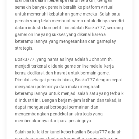
luar biasa dalam beberapa tahun terakhir, dengan
semakin banyak pemain beralih ke platform virtual
untuk memenuhi kebutuhan game mereka. Salah satu
pemain yang telah membuat nama untuk dirinya sendiri
dalam industri kompetitif ini adalah Bosku777, seorang
gamer online yang sukses yang dikenal karena
keterampilannya yang mengesankan dan gameplay
strategis.
Bosku777, yang nama aslinya adalah John Smith,
menjadi terkenal di dunia game online melalui kerja
keras, dedikasi, dan hasrat untuk bermain game.
Dimulai sebagai pemain biasa, Bosku777 dengan cepat
menyadari potensinya dan mulai mengasah
keterampilannya untuk menjadi salah satu yang terbaik
di industri ini. Dengan berjam -jam latihan dan tekad, ia
dapat menguasai berbagai permainan dan
mengembangkan pendekatan strategis yang
membedakannya dari para pesaingnya.
Salah satu faktor kunci keberhasilan Bosku777 adalah
pemahamannya tentang komunitas game online dan