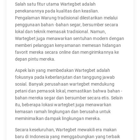
Salah satu fitur utama Wartegbet adalah
penekanannya pada kualitas dan keaslian.
Pengalaman Warung tradisional dilestarikan melalui
penggunaan bahan -bahan segar, bersumber secara
lokal dan teknik memasak tradisional. Namun,
Wartegbet juga menawarkan sentuhan modern dengan
memberi pelanggan kenyamanan memesan hidangan
favorit mereka secara online dan mengirimkannya ke
depan pintu mereka.
Aspek lain yang membedakan Wartegbet adalah
fokusnya pada keberlanjutan dan tanggung jawab
sosial. Banyak perusahaan wartegbet mendukung
petani dan pemasok lokal, memastikan bahwa bahan -
bahan mereka segar dan bersumber secara etis. Selain
itu, beberapa lokasi wartegbet juga menawarkan
kemasan ramah lingkungan dan berusaha untuk
meminimalkan dampak lingkungan mereka.
Secara keseluruhan, Wartegbet mewakili era makan
baru di Indonesia yang menggabungkan yang terbaik