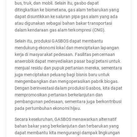
bus, truk, dan mobil. Selain itu, gasbo dapat
ditingkatkan ke biometana, gas alam terbarukan yang
dapat disuntikkan ke saluran pipa gas alam yang ada
atau digunakan sebagai bahan bakar transportasi
dalam kendaraan gas alam terkompresi (CNG).
Selain itu, produksi GASBOS dapat membantu
mendukung ekonomi lokal dan menciptakan lapangan
kerja di masyarakat pedesaan. Fasilitas pencernaan
anaerobik dapat menyediakan pasar bagi petani untuk
menjual residu dan pupuk pertanian mereka, sementara
juga menciptakan peluang bagi bisnis baru untuk
mengembangkan dan mengoperasikan pabrik biogas.
Dengan berinvestasi dalam produksi Gasbos, kita dapat
mempromosikan pertanian berkelanjutan dan
pembangunan pedesaan, sementara juga berkontribusi
pada pertumbuhan ekonomi hijau.
Secara keseluruhan, GASBOS menawarkan alternatif
bahan bakar yang berkelanjutan dan terbarukan yang
dapat membantu kita mengurangi dampak lingkungan