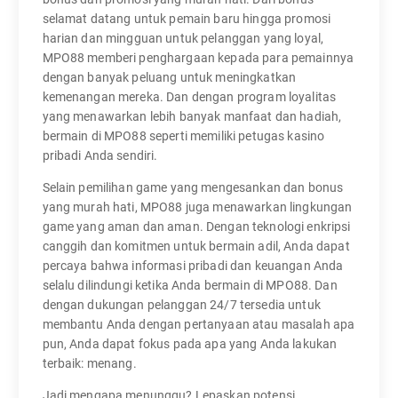
selamat datang untuk pemain baru hingga promosi
harian dan mingguan untuk pelanggan yang loyal,
MPO88 memberi penghargaan kepada para pemainnya
dengan banyak peluang untuk meningkatkan
kemenangan mereka. Dan dengan program loyalitas
yang menawarkan lebih banyak manfaat dan hadiah,
bermain di MPO88 seperti memiliki petugas kasino
pribadi Anda sendiri.
Selain pemilihan game yang mengesankan dan bonus
yang murah hati, MPO88 juga menawarkan lingkungan
game yang aman dan aman. Dengan teknologi enkripsi
canggih dan komitmen untuk bermain adil, Anda dapat
percaya bahwa informasi pribadi dan keuangan Anda
selalu dilindungi ketika Anda bermain di MPO88. Dan
dengan dukungan pelanggan 24/7 tersedia untuk
membantu Anda dengan pertanyaan atau masalah apa
pun, Anda dapat fokus pada apa yang Anda lakukan
terbaik: menang.
Jadi mengapa menunggu? Lepaskan potensi