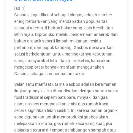
[ad_1]
Gasbos, juga dikenal sebagai biogas, adalah sumber
energi terbarukan yang mendapatkan popularitas
sebagai alternatif bahan bakar yang lebih bersih dan
lebih hijau. Diproduksi melalui pencernaan anaerob dari
bahan organik seperti limbah makanan, residu
pertanian, dan pupuk kandang, Gasbos menawarkan
solusi berkelanjutan untuk meningkatnya kebutuhan
energi masyarakat kita. Dalam artikel ini, kami akan
mengeksplorasi banyak manfaat menggunakan
Gasbos sebagai sumber bahan bakar.
Salah satu manfaat utama Gasbos adalah keramahan
lingkungannya. Jika dibandingkan dengan bahan bakar
fosil tradisional seperti batubara, minyak, dan gas
alam, gasbos menghasilkan emisi gas rumah kaca
secara signifikan lebih sedikit. Ini karena bahan organik
yang digunakan untuk memproduksi gasbos akan
melepaskan metana, gas rumah kaca yang kuat, jika
dibiarkan terurai di tempat pembuangan sampah atau