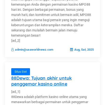
kemenangan Anda dengan permainan kasino MPO88
hari ini. Dengan berbagai permainan, bonus yang
murah hati, dan komitmen untuk bermain adil, MPO88
adalah tujuan utama bagi pemain yang ingin menguji
keberuntungan dan keterampilan mereka. Daftar
sekarang dan mulailah bermain jalan menuju
kemenangan besar!
[ad_2]
Aug, Sat, 2025
admin@usaworldnewz.com
Situs Slot
88Dewa: Tujuan akhir untuk
penggemar kasino online
[ad_1]
88Dewa adalah platform kasino online utama yang
menawarkan berbagai permainan untuk penggemar