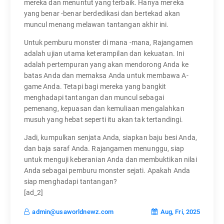
mereka dan menuntut yang terbaik. Hanya mereka
yang benar -benar berdedikasi dan bertekad akan
muncul menang melawan tantangan akhir ini.
Untuk pemburu monster di mana -mana, Rajangamen
adalah ujian utama keterampilan dan kekuatan. Ini
adalah pertempuran yang akan mendorong Anda ke
batas Anda dan memaksa Anda untuk membawa A-
game Anda. Tetapi bagi mereka yang bangkit
menghadapi tantangan dan muncul sebagai
pemenang, kepuasan dan kemuliaan mengalahkan
musuh yang hebat seperti itu akan tak tertandingi.
Jadi, kumpulkan senjata Anda, siapkan baju besi Anda,
dan baja saraf Anda. Rajangamen menunggu, siap
untuk menguji keberanian Anda dan membuktikan nilai
Anda sebagai pemburu monster sejati. Apakah Anda
siap menghadapi tantangan?
[ad_2]
Aug, Fri, 2025
admin@usaworldnewz.com