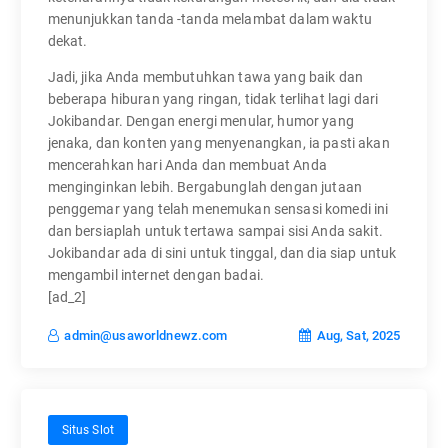
menunjukkan tanda -tanda melambat dalam waktu
dekat.
Jadi, jika Anda membutuhkan tawa yang baik dan
beberapa hiburan yang ringan, tidak terlihat lagi dari
Jokibandar. Dengan energi menular, humor yang
jenaka, dan konten yang menyenangkan, ia pasti akan
mencerahkan hari Anda dan membuat Anda
menginginkan lebih. Bergabunglah dengan jutaan
penggemar yang telah menemukan sensasi komedi ini
dan bersiaplah untuk tertawa sampai sisi Anda sakit.
Jokibandar ada di sini untuk tinggal, dan dia siap untuk
mengambil internet dengan badai.
[ad_2]
Aug, Sat, 2025
admin@usaworldnewz.com
Situs Slot