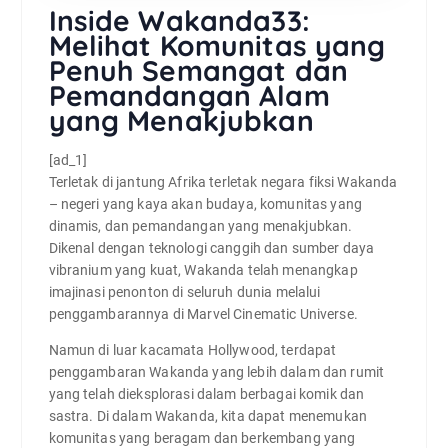
Inside Wakanda33:
Melihat Komunitas yang
Penuh Semangat dan
Pemandangan Alam
yang Menakjubkan
[ad_1]
Terletak di jantung Afrika terletak negara fiksi Wakanda
– negeri yang kaya akan budaya, komunitas yang
dinamis, dan pemandangan yang menakjubkan.
Dikenal dengan teknologi canggih dan sumber daya
vibranium yang kuat, Wakanda telah menangkap
imajinasi penonton di seluruh dunia melalui
penggambarannya di Marvel Cinematic Universe.
Namun di luar kacamata Hollywood, terdapat
penggambaran Wakanda yang lebih dalam dan rumit
yang telah dieksplorasi dalam berbagai komik dan
sastra. Di dalam Wakanda, kita dapat menemukan
komunitas yang beragam dan berkembang yang