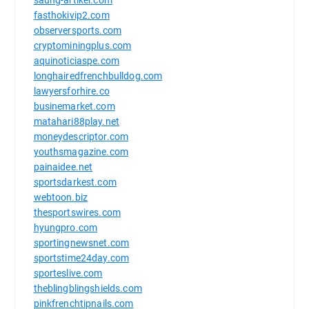
fasthokivip2.com
observersports.com
cryptominingplus.com
aquinoticiaspe.com
longhairedfrenchbulldog.com
lawyersforhire.co
businemarket.com
matahari88play.net
moneydescriptor.com
youthsmagazine.com
painaidee.net
sportsdarkest.com
webtoon.biz
thesportswires.com
hyungpro.com
sportingnewsnet.com
sportstime24day.com
sporteslive.com
theblingblingshields.com
pinkfrenchtipnails.com