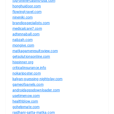
top-online-casino-usa.com
honghuidoor.com
flowingtravel.com
nineniki.com
brandiospecialists.com
medicalcare7.com
adtennaball.com
nabzah.com
mongive.com
matkagameresultsview.com
getsolutionsonline.com
hispinner.org
criticalinsurance.info
nokariposter.com
kalyan-guessing-nightplay.com
gameofpanels.com
androidappsdownloader.com
usetimenow.com
healthblow.com
gohelpmate.com
rajdhani-satta-matka.com