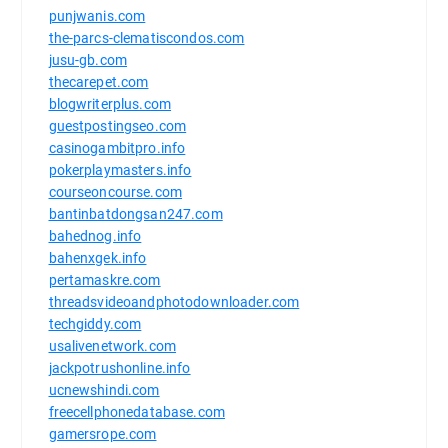
punjwanis.com
the-parcs-clematiscondos.com
jusu-gb.com
thecarepet.com
blogwriterplus.com
guestpostingseo.com
casinogambitpro.info
pokerplaymasters.info
courseoncourse.com
bantinbatdongsan247.com
bahednog.info
bahenxgek.info
pertamaskre.com
threadsvideoandphotodownloader.com
techgiddy.com
usalivenetwork.com
jackpotrushonline.info
ucnewshindi.com
freecellphonedatabase.com
gamersrope.com