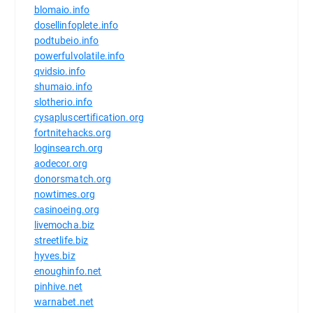
blomaio.info
dosellinfoplete.info
podtubeio.info
powerfulvolatile.info
qvidsio.info
shumaio.info
slotherio.info
cysapluscertification.org
fortnitehacks.org
loginsearch.org
aodecor.org
donorsmatch.org
nowtimes.org
casinoeing.org
livemocha.biz
streetlife.biz
hyves.biz
enoughinfo.net
pinhive.net
warnabet.net