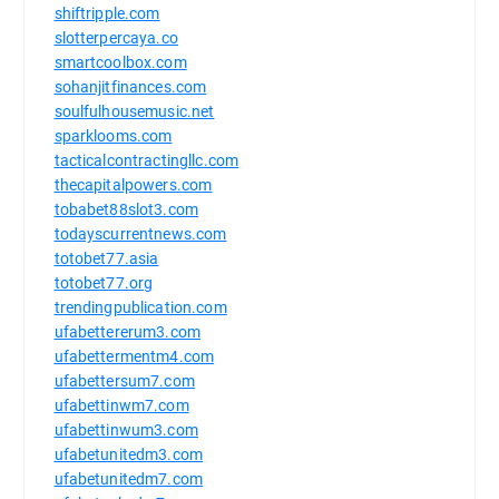
shiftripple.com
slotterpercaya.co
smartcoolbox.com
sohanjitfinances.com
soulfulhousemusic.net
sparklooms.com
tacticalcontractingllc.com
thecapitalpowers.com
tobabet88slot3.com
todayscurrentnews.com
totobet77.asia
totobet77.org
trendingpublication.com
ufabettererum3.com
ufabettermentm4.com
ufabettersum7.com
ufabettinwm7.com
ufabettinwum3.com
ufabetunitedm3.com
ufabetunitedm7.com