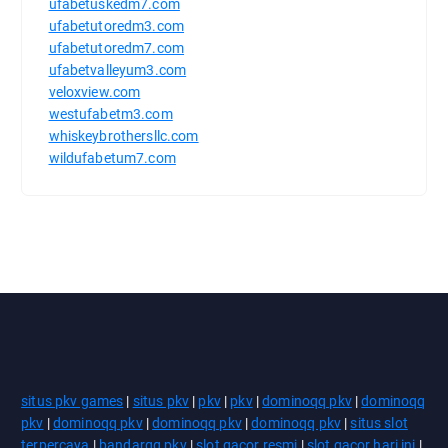
ufabetuskedm7.com
ufabetutoredm3.com
ufabetutoredm7.com
ufabetvalleyum3.com
veloxview.com
westufabetm3.com
whiskeybrothersllc.com
wildufabetum7.com
situs pkv games
|
situs pkv
|
pkv
|
pkv
|
dominoqq pkv
|
dominoqq
pkv
|
dominoqq pkv
|
dominoqq pkv
|
dominoqq pkv
|
situs slot
terpercaya
|
bandarqq pkv
|
slot gacor resmi
|
slot gacor hari ini
|