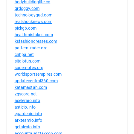
bodybuildinglife.co
qrdoggy.com
technologygud.com
realshocknews.com
pickgb.com
healthmistakes.com
ksfashiondresses.com
patterntrader.org
cnhpa.net
sitalotus.com
supernotes.org
worldsportsempires.com
updatecentral360.com
katamastah.com
zqscore.net
aseleraio.info
asticio.info
egardenio.info
arxteamio.info
getalexio.info
accountaudittaxcon.com