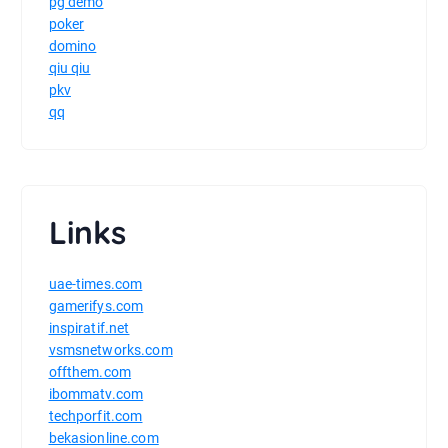
pg demo
poker
domino
qiu qiu
pkv
qq
Links
uae-times.com
gamerifys.com
inspiratif.net
vsmsnetworks.com
offthem.com
ibommatv.com
techporfit.com
bekasionline.com