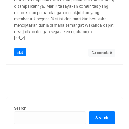
disampaikannya. Mari kita rayakan komunitas yang
dinamis dan pemandangan menakjubkan yang
membentuk negara fiksi ini, dan mari kita berusaha
menciptakan dunia di mana semangat Wakanda dapat
diwujudkan dengan segala kemegahannya.
[ad_2]
slot
Comments 0
Search
Search