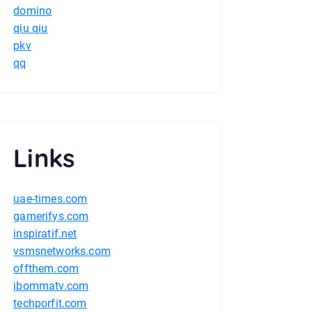
domino
qiu qiu
pkv
qq
Links
uae-times.com
gamerifys.com
inspiratif.net
vsmsnetworks.com
offthem.com
ibommatv.com
techporfit.com