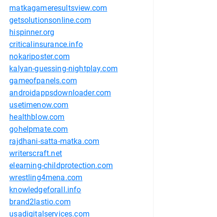
matkagameresultsview.com
getsolutionsonline.com
hispinner.org
criticalinsurance.info
nokariposter.com
kalyan-guessing-nightplay.com
gameofpanels.com
androidappsdownloader.com
usetimenow.com
healthblow.com
gohelpmate.com
rajdhani-satta-matka.com
writerscraft.net
elearning-childprotection.com
wrestling4mena.com
knowledgeforall.info
brand2lastio.com
usadigitalservices.com