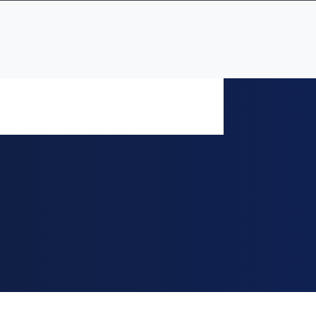
besar.