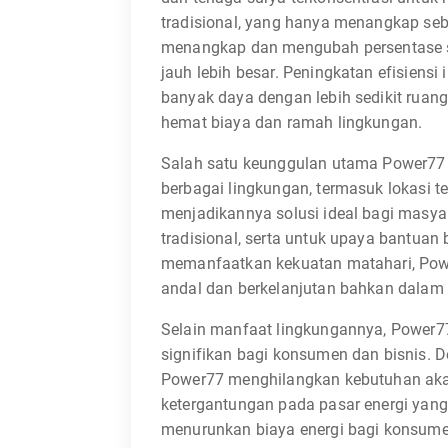
tradisional, yang hanya menangkap se
menangkap dan mengubah persentase si
jauh lebih besar. Peningkatan efisien
banyak daya dengan lebih sedikit ruang
hemat biaya dan ramah lingkungan.
Salah satu keunggulan utama Power77
berbagai lingkungan, termasuk lokasi terp
menjadikannya solusi ideal bagi masyar
tradisional, serta untuk upaya bantuan
memanfaatkan kekuatan matahari, Powe
andal dan berkelanjutan bahkan dalam 
Selain manfaat lingkungannya, Power
signifikan bagi konsumen dan bisnis. D
Power77 menghilangkan kebutuhan aka
ketergantungan pada pasar energi yang
menurunkan biaya energi bagi konsum