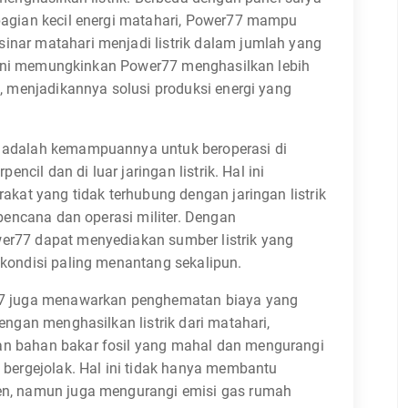
bagian kecil energi matahari, Power77 mampu
nar matahari menjadi listrik dalam jumlah yang
si ini memungkinkan Power77 menghasilkan lebih
, menjadikannya solusi produksi energi yang
 adalah kemampuannya untuk beroperasi di
encil dan di luar jaringan listrik. Hal ini
akat yang tidak terhubung dengan jaringan listrik
 bencana dan operasi militer. Dengan
r77 dapat menyediakan sumber listrik yang
kondisi paling menantang sekalipun.
77 juga menawarkan penghematan biaya yang
engan menghasilkan listrik dari matahari,
n bahan bakar fosil yang mahal dan mengurangi
 bergejolak. Hal ini tidak hanya membantu
en, namun juga mengurangi emisi gas rumah