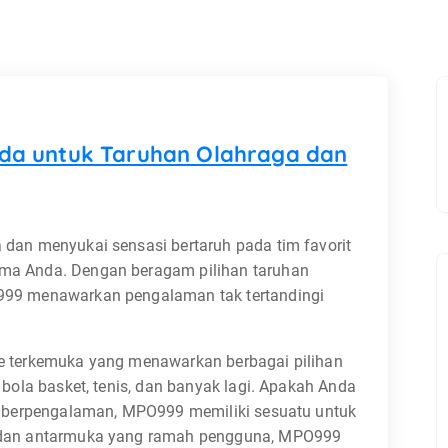
da untuk Taruhan Olahraga dan
dan menyukai sensasi bertaruh pada tim favorit
ma Anda. Dengan beragam pilihan taruhan
999 menawarkan pengalaman tak tertandingi
e terkemuka yang menawarkan berbagai pilihan
 bola basket, tenis, dan banyak lagi. Apakah Anda
l berpengalaman, MPO999 memiliki sesuatu untuk
 dan antarmuka yang ramah pengguna, MPO999