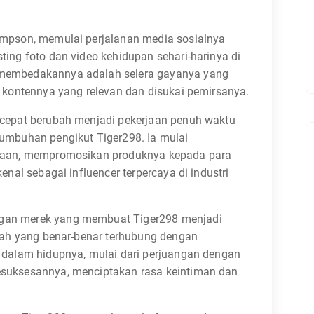
ompson, memulai perjalanan media sosialnya
ing foto dan video kehidupan sehari-harinya di
membedakannya adalah selera gayanya yang
n kontennya yang relevan dan disukai pemirsanya.
 cepat berubah menjadi pekerjaan penuh waktu
umbuhan pengikut Tiger298. Ia mulai
ahaan, mempromosikan produknya kepada para
enal sebagai influencer terpercaya di industri
gan merek yang membuat Tiger298 menjadi
alah yang benar-benar terhubung dengan
 dalam hidupnya, mulai dari perjuangan dengan
suksesannya, menciptakan rasa keintiman dan