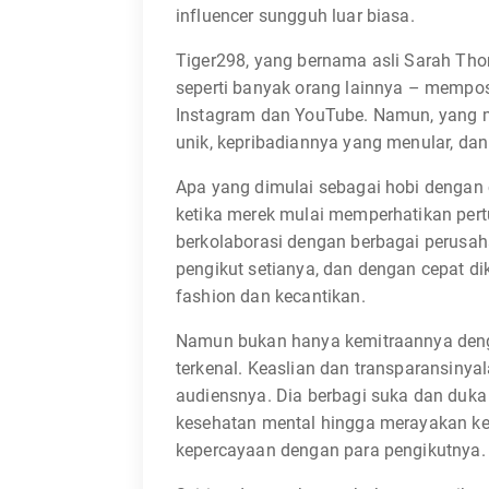
influencer sungguh luar biasa.
Tiger298, yang bernama asli Sarah Th
seperti banyak orang lainnya – mempost
Instagram dan YouTube. Namun, yang 
unik, kepribadiannya yang menular, da
Apa yang dimulai sebagai hobi dengan
ketika merek mulai memperhatikan pert
berkolaborasi dengan berbagai perus
pengikut setianya, dan dengan cepat dik
fashion dan kecantikan.
Namun bukan hanya kemitraannya den
terkenal. Keaslian dan transparansiny
audiensnya. Dia berbagi suka dan duka
kesehatan mental hingga merayakan ke
kepercayaan dengan para pengikutnya.