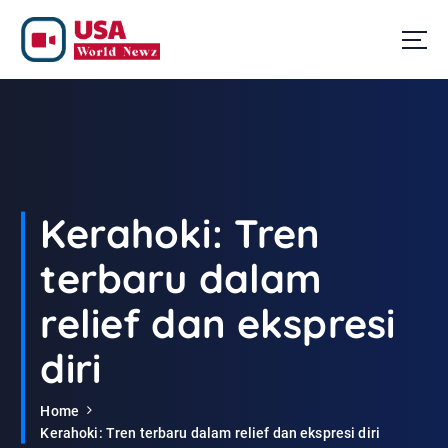
S
k
i
Slot Mahjong Ways dari PG Soft malam ini siap memberi maxwin besar yang
p
terjamin. Slot gacor terbaik untuk Anda yang ingin menang besar.
t
o
c
o
n
t
Kerahoki: Tren
e
n
terbaru dalam
t
relief dan ekspresi
diri
Home
Kerahoki: Tren terbaru dalam relief dan ekspresi diri