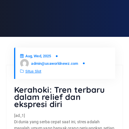
Aug, Wed, 2025
admin@usaworldnewz.com
Situs Slot
Kerahoki: Tren terbaru
dalam relief dan
ekspresi diri
[ad_1]
Di dunia yang serba cepat saat ini, stres adalah
masalah umum yang banyak orang perjuangkan setiap