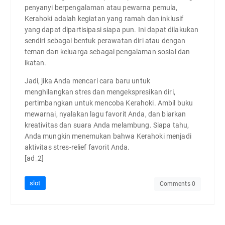
penyanyi berpengalaman atau pewarna pemula,
Kerahoki adalah kegiatan yang ramah dan inklusif
yang dapat dipartisipasi siapa pun. Ini dapat dilakukan
sendiri sebagai bentuk perawatan diri atau dengan
teman dan keluarga sebagai pengalaman sosial dan
ikatan.
Jadi, jika Anda mencari cara baru untuk
menghilangkan stres dan mengekspresikan diri,
pertimbangkan untuk mencoba Kerahoki. Ambil buku
mewarnai, nyalakan lagu favorit Anda, dan biarkan
kreativitas dan suara Anda melambung. Siapa tahu,
Anda mungkin menemukan bahwa Kerahoki menjadi
aktivitas stres-relief favorit Anda.
[ad_2]
slot
Comments 0