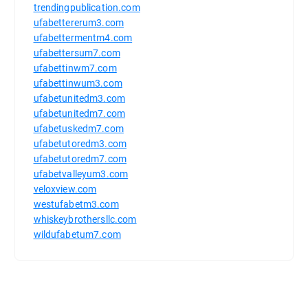
trendingpublication.com
ufabettererum3.com
ufabettermentm4.com
ufabettersum7.com
ufabettinwm7.com
ufabettinwum3.com
ufabetunitedm3.com
ufabetunitedm7.com
ufabetuskedm7.com
ufabetutoredm3.com
ufabetutoredm7.com
ufabetvalleyum3.com
veloxview.com
westufabetm3.com
whiskeybrothersllc.com
wildufabetum7.com