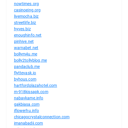
nowtimes.org
casinoeing.org
livemocha.biz
streetlife.biz
hyves.biz
enoughinfo.net
pinhive.net
warnabet.net
bollym4u.me
bolly2tollyblog.me
pandaclub.me
flyttevask.io
byhous.com
hartfordplazahotel.com
m-918kissapk.com
nabavkame.info
gakbiasa.com
iflowerhu.info
chicagocrystalconnection.com
imanabadii.com