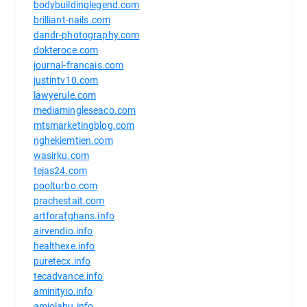
bodybuildinglegend.com
brilliant-nails.com
dandr-photography.com
dokteroce.com
journal-francais.com
justintv10.com
lawyerule.com
mediamingleseaco.com
mtsmarketingblog.com
nghekiemtien.com
wasirku.com
tejas24.com
poolturbo.com
prachestait.com
artforafghans.info
airvendio.info
healthexe.info
puretecx.info
tecadvance.info
aminityio.info
amiolahu.info