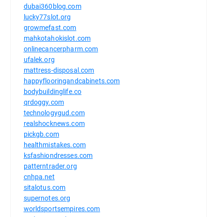
dubai360blog.com
lucky77slot.org
growmefast.com
mahkotahokislot.com
onlinecancerpharm.com
ufalek.org
mattress-disposal.com
happyflooringandcabinets.com
bodybuildinglife.co
qrdoggy.com
technologygud.com
realshocknews.com
pickgb.com
healthmistakes.com
ksfashiondresses.com
patterntrader.org
cnhpa.net
sitalotus.com
supernotes.org
worldsportsempires.com