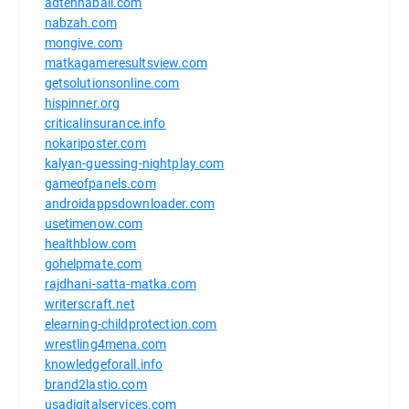
adtennaball.com
nabzah.com
mongive.com
matkagameresultsview.com
getsolutionsonline.com
hispinner.org
criticalinsurance.info
nokariposter.com
kalyan-guessing-nightplay.com
gameofpanels.com
androidappsdownloader.com
usetimenow.com
healthblow.com
gohelpmate.com
rajdhani-satta-matka.com
writerscraft.net
elearning-childprotection.com
wrestling4mena.com
knowledgeforall.info
brand2lastio.com
usadigitalservices.com