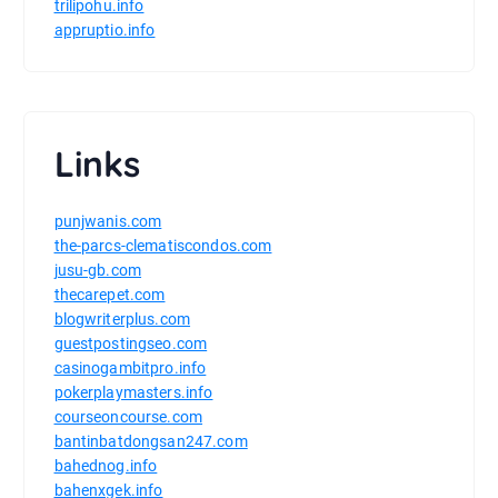
trilipohu.info
appruptio.info
Links
punjwanis.com
the-parcs-clematiscondos.com
jusu-gb.com
thecarepet.com
blogwriterplus.com
guestpostingseo.com
casinogambitpro.info
pokerplaymasters.info
courseoncourse.com
bantinbatdongsan247.com
bahednog.info
bahenxgek.info