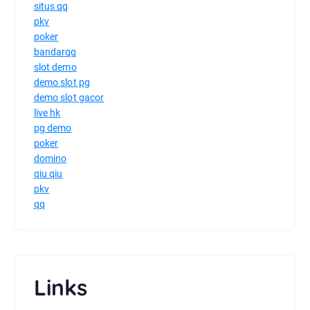
situs qq
pkv
poker
bandarqq
slot demo
demo slot pg
demo slot gacor
live hk
pg demo
poker
domino
qiu qiu
pkv
qq
Links