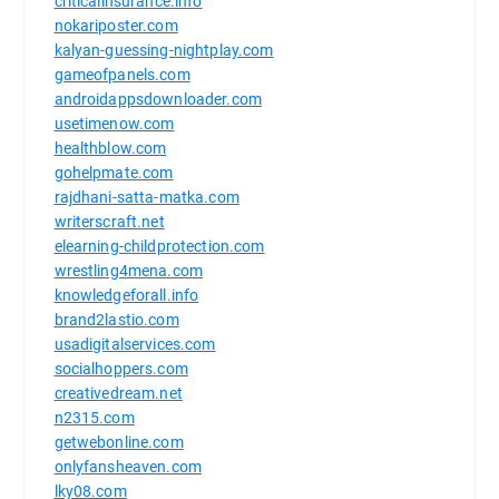
criticalinsurance.info
nokariposter.com
kalyan-guessing-nightplay.com
gameofpanels.com
androidappsdownloader.com
usetimenow.com
healthblow.com
gohelpmate.com
rajdhani-satta-matka.com
writerscraft.net
elearning-childprotection.com
wrestling4mena.com
knowledgeforall.info
brand2lastio.com
usadigitalservices.com
socialhoppers.com
creativedream.net
n2315.com
getwebonline.com
onlyfansheaven.com
lky08.com