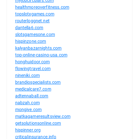
myjobcirculars.com
healthmoreoverfitness.com
topslotxgames.com
routerloggnet.net
dantella6.com
slotsgamesone.com
hispinzone.com
kalyanbazarnights.com
top-online-casino-usa.com
honghuidoor.com
flowingtravel.com
nineniki.com
brandiospecialists.com
medicalcare7.com
adtennaball.com
nabzah.com
mongive.com
matkagameresultsview.com
getsolutionsonline.com
hispinner.org
criticalinsurance.info