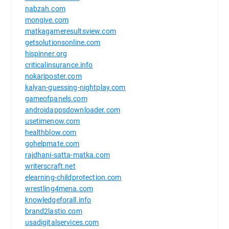
nabzah.com
mongive.com
matkagameresultsview.com
getsolutionsonline.com
hispinner.org
criticalinsurance.info
nokariposter.com
kalyan-guessing-nightplay.com
gameofpanels.com
androidappsdownloader.com
usetimenow.com
healthblow.com
gohelpmate.com
rajdhani-satta-matka.com
writerscraft.net
elearning-childprotection.com
wrestling4mena.com
knowledgeforall.info
brand2lastio.com
usadigitalservices.com