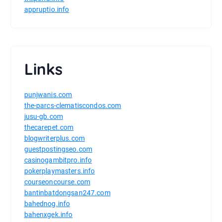
appruptio.info
Links
punjwanis.com
the-parcs-clematiscondos.com
jusu-gb.com
thecarepet.com
blogwriterplus.com
guestpostingseo.com
casinogambitpro.info
pokerplaymasters.info
courseoncourse.com
bantinbatdongsan247.com
bahednog.info
bahenxgek.info