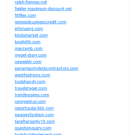
ralph-fiennes.net
fielder-maximum-discount.net
fitfllex.com
genesisbusinesscredit.com
inforuang.com
kindsmarket.com
luvelylife.com
macramb.com
mypet-diary.com
oxweekly.com
panamacitydeckcontractors.com
westfashions.com
toolshandy.com
travelstager.com
trendinspires.com
rannyephul.com
reportradar360.com
swaggyfashion.com
taraftariumtv10.com
questionquery.com
bodybuildinglegend.com