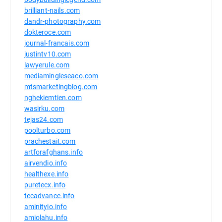
brilliant-nails.com
dandr-photography.com
dokteroce.com
journal-francais.com
justintv10.com
lawyerule.com
mediamingleseaco.com
mtsmarketingblog.com
nghekiemtien.com
wasirku.com
tejas24.com
poolturbo.com
prachestait.com
artforafghans.info
airvendio.info
healthexe.info
puretecx.info
tecadvance.info
aminityio.info
amiolahu.info