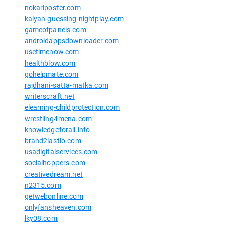
nokariposter.com
kalyan-guessing-nightplay.com
gameofpanels.com
androidappsdownloader.com
usetimenow.com
healthblow.com
gohelpmate.com
rajdhani-satta-matka.com
writerscraft.net
elearning-childprotection.com
wrestling4mena.com
knowledgeforall.info
brand2lastio.com
usadigitalservices.com
socialhoppers.com
creativedream.net
n2315.com
getwebonline.com
onlyfansheaven.com
lky08.com