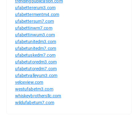
trendingpublication.com
ufabettererum3.com
ufabettermentm4.com
ufabettersum7.com
ufabettinwm7.com
ufabettinwum3.com
ufabetunitedm3.com
ufabetunitedm7.com
ufabetuskedm7.com
ufabetutoredm3.com
ufabetutoredm7.com
ufabetvalleyum3.com
veloxview.com
westufabetm3.com
whiskeybrothersllc.com
wildufabetum7.com