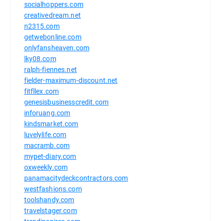
socialhoppers.com
creativedream.net
n2315.com
getwebonline.com
onlyfansheaven.com
lky08.com
ralph-fiennes.net
fielder-maximum-discount.net
fitfllex.com
genesisbusinesscredit.com
inforuang.com
kindsmarket.com
luvelylife.com
macramb.com
mypet-diary.com
oxweekly.com
panamacitydeckcontractors.com
westfashions.com
toolshandy.com
travelstager.com