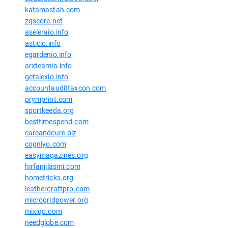
katamastah.com
zqscore.net
aseleraio.info
asticio.info
egardenio.info
arxteamio.info
getalexio.info
accountaudittaxcon.com
prymprint.com
sportkeeda.org
besttimespend.com
careandcure.biz
cogniyo.com
easymagazines.org
hirfanjilasmi.com
hometricks.org
leathercraftpro.com
microgridpower.org
mixiqo.com
needglobe.com