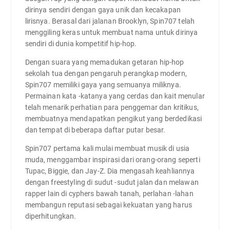
dirinya sendiri dengan gaya unik dan kecakapan
lirisnya. Berasal dari jalanan Brooklyn, Spin707 telah
menggiling keras untuk membuat nama untuk dirinya
sendiri di dunia kompetitif hip-hop.
Dengan suara yang memadukan getaran hip-hop
sekolah tua dengan pengaruh perangkap modern,
Spin707 memiliki gaya yang semuanya miliknya.
Permainan kata -katanya yang cerdas dan kait menular
telah menarik perhatian para penggemar dan kritikus,
membuatnya mendapatkan pengikut yang berdedikasi
dan tempat di beberapa daftar putar besar.
Spin707 pertama kali mulai membuat musik di usia
muda, menggambar inspirasi dari orang-orang seperti
Tupac, Biggie, dan Jay-Z. Dia mengasah keahliannya
dengan freestyling di sudut -sudut jalan dan melawan
rapper lain di cyphers bawah tanah, perlahan -lahan
membangun reputasi sebagai kekuatan yang harus
diperhitungkan.