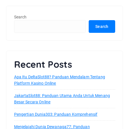
Search
Search
Recent Posts
Apa Itu DeltaSlot88? Panduan Mendalam Tentang
Platform Kasino Online
JakartaSlot88: Panduan Utama Anda Untuk Menang
Besar Secara Online
Pengertian Dunia303: Panduan Komprehensif
Menjelajahi Dunia Dewanaga77: Panduan