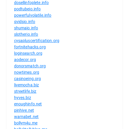
dosellinfoplete.info
podtubeio.info
powerfulvolatile.info
qvidsio.info
shumaio.info
slotherio.info
cysapluscertification.org
fortnitehacks.org
loginsearch.org
aodecor.org
donorsmatch.org
nowtimes.org
casinoeing.org
livemocha.biz
streetlife.biz
hyves.biz
enoughinfo.net
pinhive.net
warnabet.net
bollym4u.me