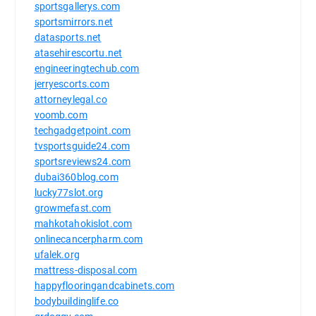
sportsgallerys.com
sportsmirrors.net
datasports.net
atasehirescortu.net
engineeringtechub.com
jerryescorts.com
attorneylegal.co
voomb.com
techgadgetpoint.com
tvsportsguide24.com
sportsreviews24.com
dubai360blog.com
lucky77slot.org
growmefast.com
mahkotahokislot.com
onlinecancerpharm.com
ufalek.org
mattress-disposal.com
happyflooringandcabinets.com
bodybuildinglife.co