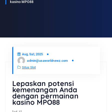
kasino MPO88
Aug, Sat, 2025
admin@usaworldnewz.com
Situs Slot
Lepaskan potensi
kemenangan Anda
dengan permainan
kasino MPO88
[ad_1]