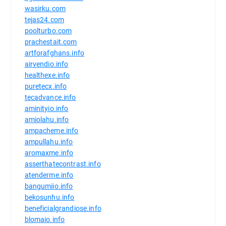
wasirku.com
tejas24.com
poolturbo.com
prachestait.com
artforafghans.info
airvendio.info
healthexe.info
puretecx.info
tecadvance.info
aminityio.info
amiolahu.info
ampacheme.info
ampullahu.info
aromaxme.info
asserthatecontrast.info
atenderme.info
bangumiio.info
bekosunhu.info
beneficialgrandiose.info
blomaio.info