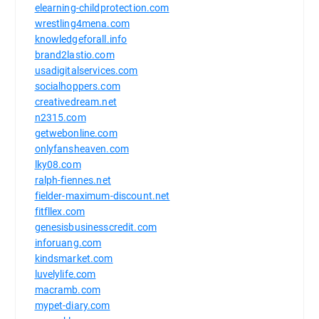
elearning-childprotection.com
wrestling4mena.com
knowledgeforall.info
brand2lastio.com
usadigitalservices.com
socialhoppers.com
creativedream.net
n2315.com
getwebonline.com
onlyfansheaven.com
lky08.com
ralph-fiennes.net
fielder-maximum-discount.net
fitfllex.com
genesisbusinesscredit.com
inforuang.com
kindsmarket.com
luvelylife.com
macramb.com
mypet-diary.com