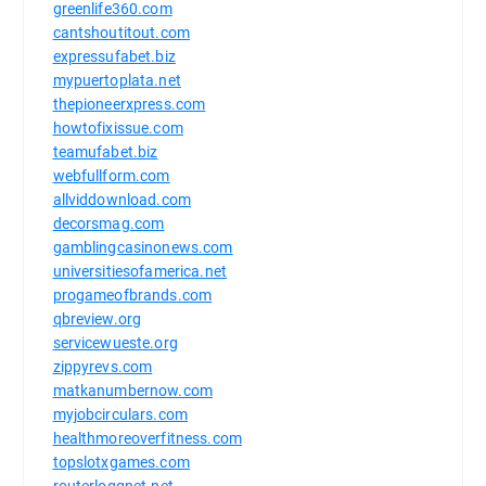
greenlife360.com
cantshoutitout.com
expressufabet.biz
mypuertoplata.net
thepioneerxpress.com
howtofixissue.com
teamufabet.biz
webfullform.com
allviddownload.com
decorsmag.com
gamblingcasinonews.com
universitiesofamerica.net
progameofbrands.com
qbreview.org
servicewueste.org
zippyrevs.com
matkanumbernow.com
myjobcirculars.com
healthmoreoverfitness.com
topslotxgames.com
routerloggnet.net