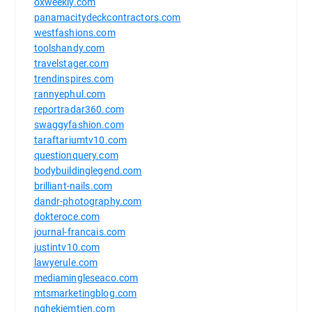
oxweekly.com
panamacitydeckcontractors.com
westfashions.com
toolshandy.com
travelstager.com
trendinspires.com
rannyephul.com
reportradar360.com
swaggyfashion.com
taraftariumtv10.com
questionquery.com
bodybuildinglegend.com
brilliant-nails.com
dandr-photography.com
dokteroce.com
journal-francais.com
justintv10.com
lawyerule.com
mediamingleseaco.com
mtsmarketingblog.com
nghekiemtien.com