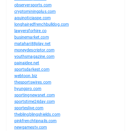
observersports.com
cryptominingplus.com
aquinoticiaspe.com
longhairedfrenchbulldog.com
lawyersforhire.co
businemarket.com
matahari88play.net
moneydescriptor.com
youthsmagazine.com
painaidee.net
sportsdarkest.com
webtoon.biz
thesportswires.com
hyungpro.com
sportingnewsnet.com
sportstime24day.com
sporteslive.com
theblingblingshields.com
pinkfrenchtipnails.com
newgamestv.com