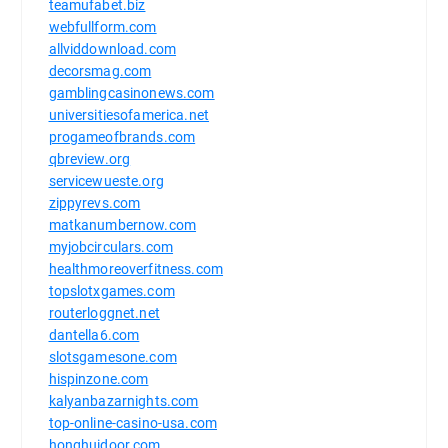
teamufabet.biz
webfullform.com
allviddownload.com
decorsmag.com
gamblingcasinonews.com
universitiesofamerica.net
progameofbrands.com
qbreview.org
servicewueste.org
zippyrevs.com
matkanumbernow.com
myjobcirculars.com
healthmoreoverfitness.com
topslotxgames.com
routerloggnet.net
dantella6.com
slotsgamesone.com
hispinzone.com
kalyanbazarnights.com
top-online-casino-usa.com
honghuidoor.com