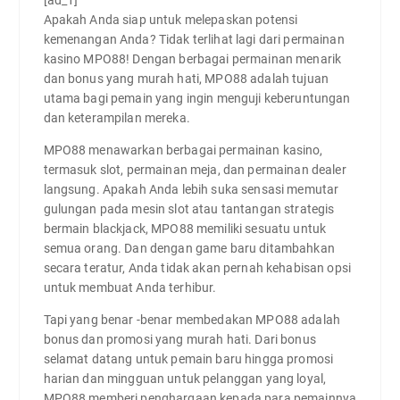
Apakah Anda siap untuk melepaskan potensi
kemenangan Anda? Tidak terlihat lagi dari permainan
kasino MPO88! Dengan berbagai permainan menarik
dan bonus yang murah hati, MPO88 adalah tujuan
utama bagi pemain yang ingin menguji keberuntungan
dan keterampilan mereka.
MPO88 menawarkan berbagai permainan kasino,
termasuk slot, permainan meja, dan permainan dealer
langsung. Apakah Anda lebih suka sensasi memutar
gulungan pada mesin slot atau tantangan strategis
bermain blackjack, MPO88 memiliki sesuatu untuk
semua orang. Dan dengan game baru ditambahkan
secara teratur, Anda tidak akan pernah kehabisan opsi
untuk membuat Anda terhibur.
Tapi yang benar -benar membedakan MPO88 adalah
bonus dan promosi yang murah hati. Dari bonus
selamat datang untuk pemain baru hingga promosi
harian dan mingguan untuk pelanggan yang loyal,
MPO88 memberi penghargaan kepada para pemainnya