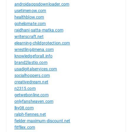
androidappsdownloader.com
usetimenow.com
healthblow.com
gohelpmate.com
rajdhani-satta-matka.com
writerscraft.net
elearning-childprotection.com
wrestling4mena.com
knowledgeforall.info
brand2lastio.com
usadigitalservices.com
socialhoppers.com
creativedream.net
n2315.com
getwebonline.com
onlyfansheaven.com
lky08.com
ralph-fiennes.net
fielder-maximum-discount.net
fitfllex.com