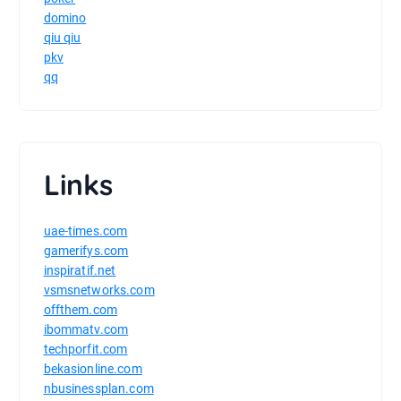
domino
qiu qiu
pkv
qq
Links
uae-times.com
gamerifys.com
inspiratif.net
vsmsnetworks.com
offthem.com
ibommatv.com
techporfit.com
bekasionline.com
nbusinessplan.com