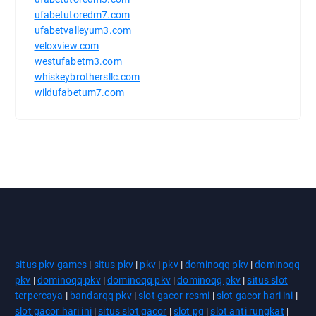
ufabetutoredm7.com
ufabetvalleyum3.com
veloxview.com
westufabetm3.com
whiskeybrothersllc.com
wildufabetum7.com
situs pkv games
|
situs pkv
|
pkv
|
pkv
|
dominoqq pkv
|
dominoqq
pkv
|
dominoqq pkv
|
dominoqq pkv
|
dominoqq pkv
|
situs slot
terpercaya
|
bandarqq pkv
|
slot gacor resmi
|
slot gacor hari ini
|
slot gacor hari ini
|
situs slot gacor
|
slot pg
|
slot anti rungkat
|