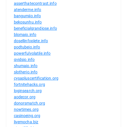
asserthatecontrast.info
atenderme.info
bangumiio.info
bekosunhu.info
beneficialgrandiose.info
blomaio.info
dosellinfoplete.info
podtubeio.info
powerfulvolatile.info
qvidsio.info
shumaio.info
slotherio.info
cysapluscertification.org
fortnitehacks.org
loginsearch.org
aodecor.org
donorsmatch.org
nowtimes.org
casinoeing.org
livemocha.biz