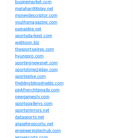
businemarket.com
matahari88play.net
moneydescriptor.com
youthsmagazine.com
painaidee.net
sportsdarkest.com
webtoon.biz
thesportswires.com
hyungpro.com
sportingnewsnet.com
sportstime24day.com
sporteslive.com
theblingblingshields.com
pinkfrenchtipnails.com
newgamestv.com
sportsgallerys.com
sportsmirrors.net
datasports.net
atasehirescortu.net
engineeringtechub.com
jerryescorts.com