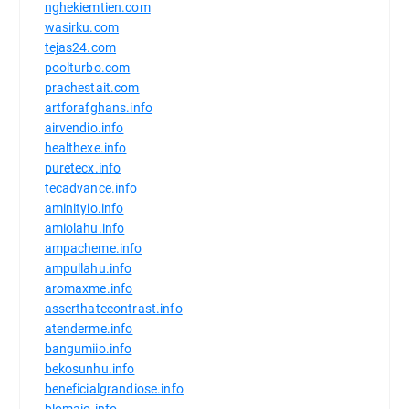
nghekiemtien.com
wasirku.com
tejas24.com
poolturbo.com
prachestait.com
artforafghans.info
airvendio.info
healthexe.info
puretecx.info
tecadvance.info
aminityio.info
amiolahu.info
ampacheme.info
ampullahu.info
aromaxme.info
asserthatecontrast.info
atenderme.info
bangumiio.info
bekosunhu.info
beneficialgrandiose.info
blomaio.info