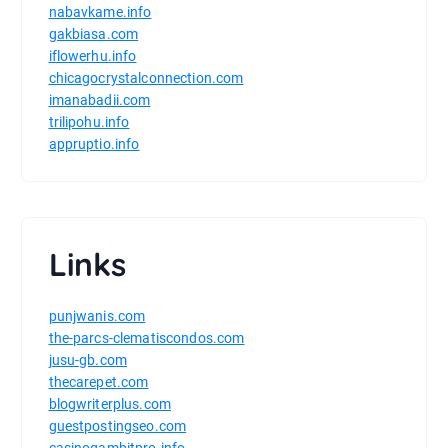
nabavkame.info
gakbiasa.com
iflowerhu.info
chicagocrystalconnection.com
imanabadii.com
trilipohu.info
appruptio.info
Links
punjwanis.com
the-parcs-clematiscondos.com
jusu-gb.com
thecarepet.com
blogwriterplus.com
guestpostingseo.com
casinogambitpro.info