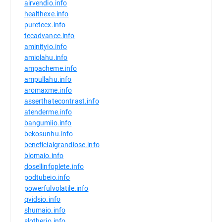
airvendio.info
healthexe.info
puretecx.info
tecadvance.info
aminityio.info
amiolahu.info
ampacheme.info
ampullahu.info
aromaxme.info
asserthatecontrast.info
atenderme.info
bangumiio.info
bekosunhu.info
beneficialgrandiose.info
blomaio.info
dosellinfoplete.info
podtubeio.info
powerfulvolatile.info
qvidsio.info
shumaio.info
slotherio.info