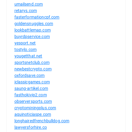
umailsend.com
retarys.com
fasterformationcpf.com
goldensnuggles.com
lookbattlemap.com
buyrdpservice.com
yesport.net
tostylo.com
yougetthat.net
sportsnetclub.com
newbestcrypto.com
oxfordsave.com
iclassicgames.com
saung-artikel.com
fasthokivip2.com
observersports.com
cryptominingplus.com
aquinoticiaspe.com
longhairedfrenchbulldog.com
lawyersforhire.co