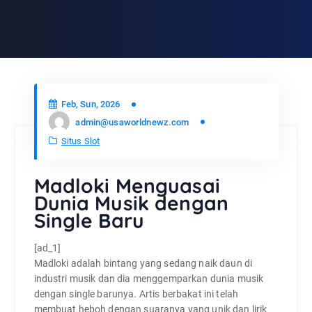
Feb, Sun, 2026
admin@usaworldnewz.com
Situs Slot
Madloki Menguasai
Dunia Musik dengan
Single Baru
[ad_1]
Madloki adalah bintang yang sedang naik daun di
industri musik dan dia menggemparkan dunia musik
dengan single barunya. Artis berbakat ini telah
membuat heboh dengan suaranya yang unik dan lirik