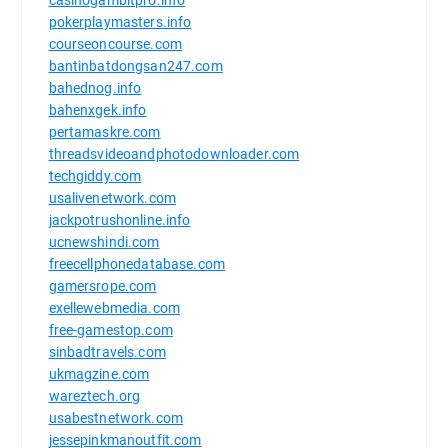
pokerplaymasters.info
courseoncourse.com
bantinbatdongsan247.com
bahednog.info
bahenxgek.info
pertamaskre.com
threadsvideoandphotodownloader.com
techgiddy.com
usalivenetwork.com
jackpotrushonline.info
ucnewshindi.com
freecellphonedatabase.com
gamersrope.com
exellewebmedia.com
free-gamestop.com
sinbadtravels.com
ukmagzine.com
wareztech.org
usabestnetwork.com
jessepinkmanoutfit.com