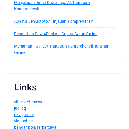
Menjelajahi Dunia Dewanaga77: Panduan
Komprehensif
Apa Itu Jeniustoto? Tinjauan Komprehensif
Pengertian Dewi4D: Masa Depan Game Online
Memahami Gajibet: Panduan Komprehensif Taruhan
Online
Links
situs slot maxwin
judi qq
pkv games
slot online
bandar bola terpercaya