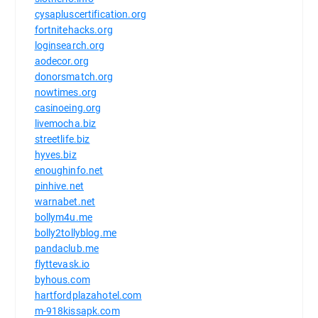
cysapluscertification.org
fortnitehacks.org
loginsearch.org
aodecor.org
donorsmatch.org
nowtimes.org
casinoeing.org
livemocha.biz
streetlife.biz
hyves.biz
enoughinfo.net
pinhive.net
warnabet.net
bollym4u.me
bolly2tollyblog.me
pandaclub.me
flyttevask.io
byhous.com
hartfordplazahotel.com
m-918kissapk.com