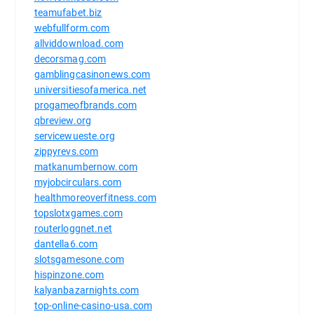
teamufabet.biz
webfullform.com
allviddownload.com
decorsmag.com
gamblingcasinonews.com
universitiesofamerica.net
progameofbrands.com
qbreview.org
servicewueste.org
zippyrevs.com
matkanumbernow.com
myjobcirculars.com
healthmoreoverfitness.com
topslotxgames.com
routerloggnet.net
dantella6.com
slotsgamesone.com
hispinzone.com
kalyanbazarnights.com
top-online-casino-usa.com