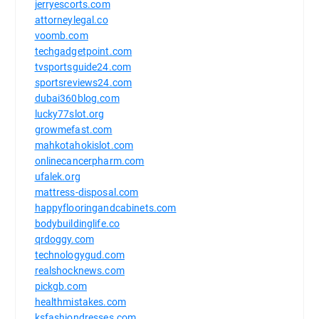
jerryescorts.com
attorneylegal.co
voomb.com
techgadgetpoint.com
tvsportsguide24.com
sportsreviews24.com
dubai360blog.com
lucky77slot.org
growmefast.com
mahkotahokislot.com
onlinecancerpharm.com
ufalek.org
mattress-disposal.com
happyflooringandcabinets.com
bodybuildinglife.co
qrdoggy.com
technologygud.com
realshocknews.com
pickgb.com
healthmistakes.com
ksfashiondresses.com