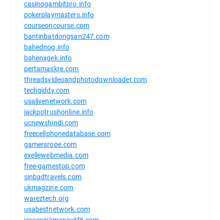
casinogambitpro.info
pokerplaymasters.info
courseoncourse.com
bantinbatdongsan247.com
bahednog.info
bahenxgek.info
pertamaskre.com
threadsvideoandphotodownloader.com
techgiddy.com
usalivenetwork.com
jackpotrushonline.info
ucnewshindi.com
freecellphonedatabase.com
gamersrope.com
exellewebmedia.com
free-gamestop.com
sinbadtravels.com
ukmagzine.com
wareztech.org
usabestnetwork.com