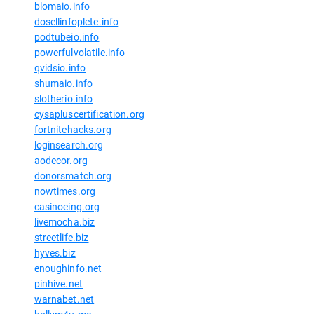
blomaio.info
dosellinfoplete.info
podtubeio.info
powerfulvolatile.info
qvidsio.info
shumaio.info
slotherio.info
cysapluscertification.org
fortnitehacks.org
loginsearch.org
aodecor.org
donorsmatch.org
nowtimes.org
casinoeing.org
livemocha.biz
streetlife.biz
hyves.biz
enoughinfo.net
pinhive.net
warnabet.net