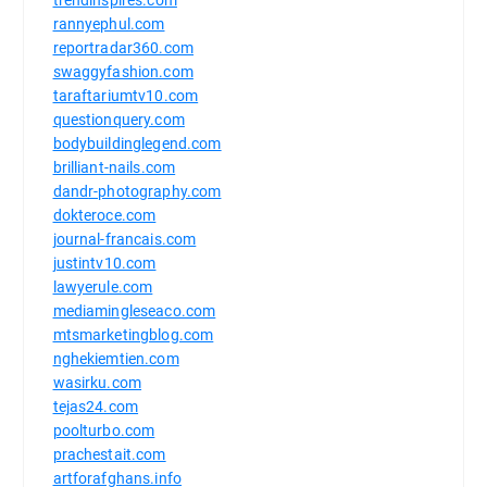
trendinspires.com
rannyephul.com
reportradar360.com
swaggyfashion.com
taraftariumtv10.com
questionquery.com
bodybuildinglegend.com
brilliant-nails.com
dandr-photography.com
dokteroce.com
journal-francais.com
justintv10.com
lawyerule.com
mediamingleseaco.com
mtsmarketingblog.com
nghekiemtien.com
wasirku.com
tejas24.com
poolturbo.com
prachestait.com
artforafghans.info