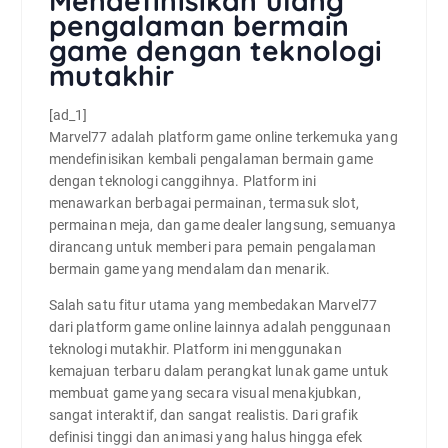
Mendefinisikan ulang
pengalaman bermain
game dengan teknologi
mutakhir
[ad_1]
Marvel77 adalah platform game online terkemuka yang
mendefinisikan kembali pengalaman bermain game
dengan teknologi canggihnya. Platform ini
menawarkan berbagai permainan, termasuk slot,
permainan meja, dan game dealer langsung, semuanya
dirancang untuk memberi para pemain pengalaman
bermain game yang mendalam dan menarik.
Salah satu fitur utama yang membedakan Marvel77
dari platform game online lainnya adalah penggunaan
teknologi mutakhir. Platform ini menggunakan
kemajuan terbaru dalam perangkat lunak game untuk
membuat game yang secara visual menakjubkan,
sangat interaktif, dan sangat realistis. Dari grafik
definisi tinggi dan animasi yang halus hingga efek