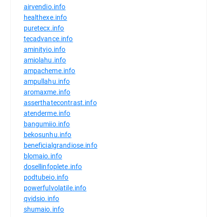
airvendio.info
healthexe.info
puretecx.info
tecadvance.info
aminityio.info
amiolahu.info
ampacheme.info
ampullahu.info
aromaxme.info
asserthatecontrast.info
atenderme.info
bangumiio.info
bekosunhu.info
beneficialgrandiose.info
blomaio.info
dosellinfoplete.info
podtubeio.info
powerfulvolatile.info
qvidsio.info
shumaio.info