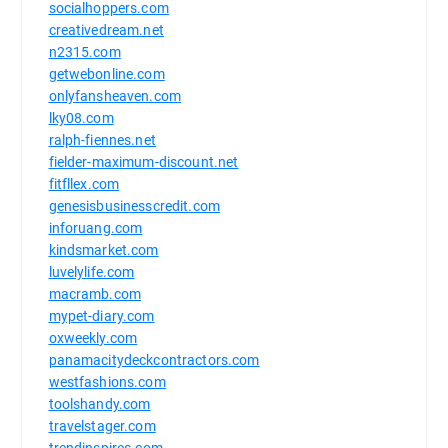
socialhoppers.com
creativedream.net
n2315.com
getwebonline.com
onlyfansheaven.com
lky08.com
ralph-fiennes.net
fielder-maximum-discount.net
fitfllex.com
genesisbusinesscredit.com
inforuang.com
kindsmarket.com
luvelylife.com
macramb.com
mypet-diary.com
oxweekly.com
panamacitydeckcontractors.com
westfashions.com
toolshandy.com
travelstager.com