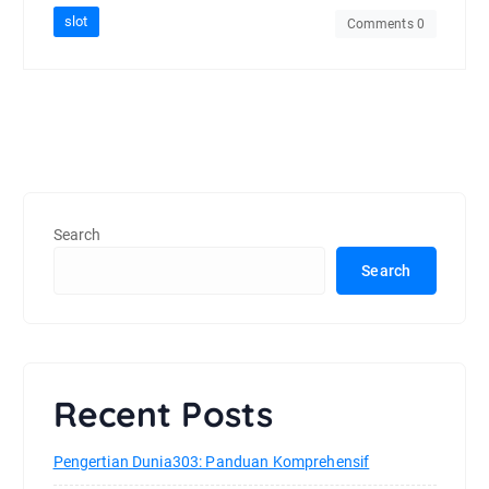
slot
Comments 0
Search
Search
Recent Posts
Pengertian Dunia303: Panduan Komprehensif