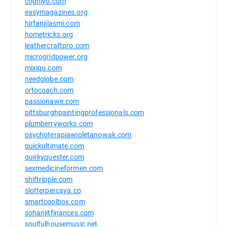
cogniyo.com
easymagazines.org
hirfanjilasmi.com
hometricks.org
leathercraftpro.com
microgridpower.org
mixiqo.com
needglobe.com
ortocoach.com
passionawe.com
pittsburghpaintingprofessionals.com
plumberryworks.com
psychoterapiawioletanowak.com
quickultimate.com
quirkyquester.com
sexmedicineformen.com
shiftripple.com
slotterpercaya.co
smartcoolbox.com
sohanjitfinances.com
soulfulhousemusic.net