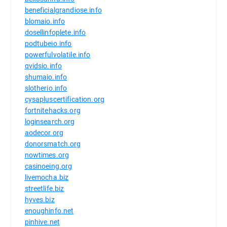
beneficialgrandiose.info
blomaio.info
dosellinfoplete.info
podtubeio.info
powerfulvolatile.info
qvidsio.info
shumaio.info
slotherio.info
cysapluscertification.org
fortnitehacks.org
loginsearch.org
aodecor.org
donorsmatch.org
nowtimes.org
casinoeing.org
livemocha.biz
streetlife.biz
hyves.biz
enoughinfo.net
pinhive.net