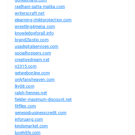
rajdhani-satta-matka.com
writerscraft.net
elearning-childprotection.com
wrestling4mena.com
knowledgeforall.info
brand2lastio.com
usadigitalservices.com
socialhoppers.com
creativedream.net
n2315.com
getwebonline.com
onlyfansheaven.com
lky08.com
ralph-fiennes.net
fielder-maximum-discount.net
fitfllex.com
genesisbusinesscredit.com
inforuang.com
kindsmarket.com
luvelylife.com