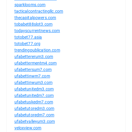
sparklooms.com
tacticalcontractingllc.com
thecapitalpowers.com
tobabet88slot3.com
todayscurrentnews.com
totobet77.asia
totobet77.org
trendingpublication.com
ufabettererum3.com
ufabettermentm4.com
ufabettersum7.com
ufabettinwm7.com
ufabettinwum3.com
ufabetunitedm3.com
ufabetunitedm7.com
ufabetuskedm7.com
ufabetutoredm3.com
ufabetutoredm7.com
ufabetvalleyum3.com
veloxview.com