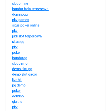
slot online
bandar bola terpercaya
dominoqq
pkv games
situs poker online
pkv
judi slot terpercaya
situs qq
pkv
poker
bandarqq
slot demo
demo slot pg
demo slot gacor
live hk
pg demo
poker
domino
qiu qiu
pkv