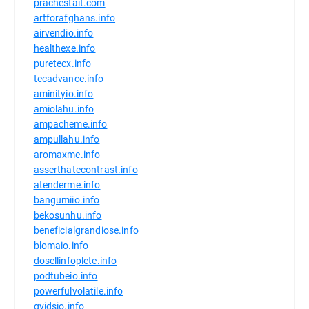
prachestait.com
artforafghans.info
airvendio.info
healthexe.info
puretecx.info
tecadvance.info
aminityio.info
amiolahu.info
ampacheme.info
ampullahu.info
aromaxme.info
asserthatecontrast.info
atenderme.info
bangumiio.info
bekosunhu.info
beneficialgrandiose.info
blomaio.info
dosellinfoplete.info
podtubeio.info
powerfulvolatile.info
qvidsio.info