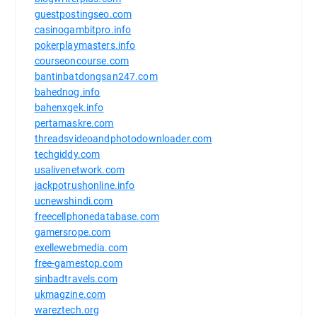
guestpostingseo.com
casinogambitpro.info
pokerplaymasters.info
courseoncourse.com
bantinbatdongsan247.com
bahednog.info
bahenxgek.info
pertamaskre.com
threadsvideoandphotodownloader.com
techgiddy.com
usalivenetwork.com
jackpotrushonline.info
ucnewshindi.com
freecellphonedatabase.com
gamersrope.com
exellewebmedia.com
free-gamestop.com
sinbadtravels.com
ukmagzine.com
wareztech.org