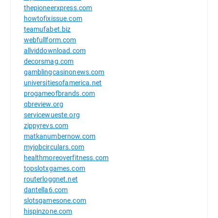
thepioneerxpress.com
howtofixissue.com
teamufabet.biz
webfullform.com
allviddownload.com
decorsmag.com
gamblingcasinonews.com
universitiesofamerica.net
progameofbrands.com
qbreview.org
servicewueste.org
zippyrevs.com
matkanumbernow.com
myjobcirculars.com
healthmoreoverfitness.com
topslotxgames.com
routerloggnet.net
dantella6.com
slotsgamesone.com
hispinzone.com