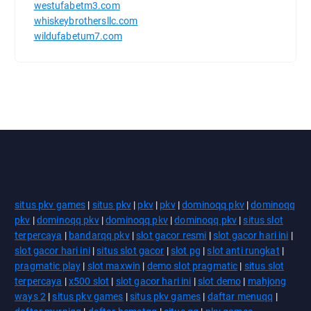
westufabetm3.com
whiskeybrothersllc.com
wildufabetum7.com
situs pkv games
|
situs pkv
|
pkv
|
pkv
|
dominoqq pkv
|
dominoqq
pkv
|
dominoqq pkv
|
dominoqq pkv
|
dominoqq pkv
|
situs slot
terpercaya
|
bandarqq pkv
|
slot gacor resmi
|
slot gacor hari ini
|
slot gacor hari ini
|
situs slot gacor
|
slot pg
|
slot anti rungkat
|
pragmatic play
|
slot maxwin
|
demo slot pragmatic
|
situs slot
terpercaya
|
x500 slot
|
slot gacor hari ini
|
slot demo
|
mahjong
ways 2
|
situs pkv games
|
situs pkv games
|
daftar menuqq
|