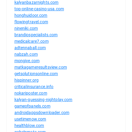
kalyanbazarnights.com
top-online-casino-usa.com
honghuidoor.com
flowingtravel.com
nineniki.com
brandiospecialists.com
medicalcare7.com
adtennaball.com
nabzah.com
mongive.com
matkagameresultsview.com
getsolutionsonline.com
hispinner.org
criticalinsurance.info
nokariposter.com
kalyan-guessing-nightplay.com
gameofpanels.com
androidappsdownloader.com
usetimenow.com
healthblow.com
gohelpmate.com