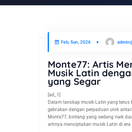
Feb, Sun, 2026
admin
Monte77: Artis Me
Musik Latin denga
yang Segar
[ad_1]
Dalam lanskap musik Latin yang teru
gebrakan dengan perpaduan unik antara s
Monte77, bintang yang sedang naik dau
artinya menciptakan musik Latin di era d