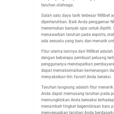
taruhan olahraga.
Salah satu daya tarik terbesar 988bet 
dipertaruhkan. Baik Anda penggemar NF
menemukan banyak opsi untuk dipilih. S
menawarkan taruhan pada esports, olahra
ada sesuatu yang baru dan menarik unt
Fitur utama lainnya dari 988bet adalah
dengan beberapa pembuat peluang terb
penggunanya mendapatkan pembayaran t
dapat memaksimalkan kemenangan dan 
menyaksikan tim favorit Anda beraksi.
Taruhan langsung adalah fitur menarik 
Anda dapat memasang taruhan pada pe
memungkinkan Anda bereaksi terhadap ti
menambah tingkat kegembiraan baru pa
menyesuaikan taruhan Anda berdasark