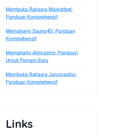
Membuka Rahasia Majestibet:
Panduan Komprehensif
Memahami Saung4D: Panduan
Komprehensif
Memahami Ahlicasino: Panduan
Untuk Pemain Baru
Membuka Rahasia Juruscasino:
Panduan Komprehensif
Links