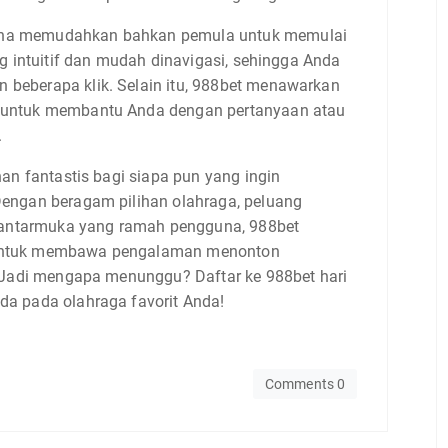
una memudahkan bahkan pemula untuk memulai
ng intuitif dan mudah dinavigasi, sehingga Anda
beberapa klik. Selain itu, 988bet menawarkan
 untuk membantu Anda dengan pertanyaan atau
.
han fantastis bagi siapa pun yang ingin
Dengan beragam pilihan olahraga, peluang
n antarmuka yang ramah pengguna, 988bet
 untuk membawa pengalaman menonton
. Jadi mengapa menunggu? Daftar ke 988bet hari
da pada olahraga favorit Anda!
Comments 0