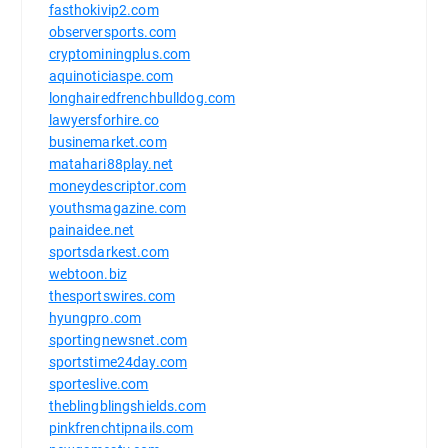
fasthokivip2.com
observersports.com
cryptominingplus.com
aquinoticiaspe.com
longhairedfrenchbulldog.com
lawyersforhire.co
businemarket.com
matahari88play.net
moneydescriptor.com
youthsmagazine.com
painaidee.net
sportsdarkest.com
webtoon.biz
thesportswires.com
hyungpro.com
sportingnewsnet.com
sportstime24day.com
sporteslive.com
theblingblingshields.com
pinkfrenchtipnails.com