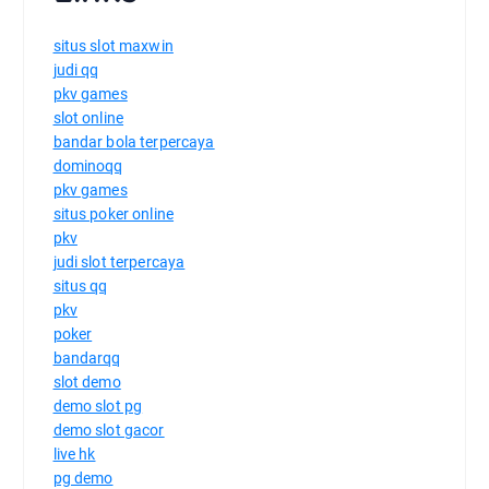
situs slot maxwin
judi qq
pkv games
slot online
bandar bola terpercaya
dominoqq
pkv games
situs poker online
pkv
judi slot terpercaya
situs qq
pkv
poker
bandarqq
slot demo
demo slot pg
demo slot gacor
live hk
pg demo