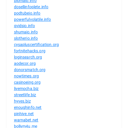
blomaio.info
dosellinfoplete.info
podtubeio.info
powerfulvolatile.info
qvidsio.info
shumaio.info
slotherio.info
cysapluscertification.org
fortnitehacks.org
loginsearch.org
aodecor.org
donorsmatch.org
nowtimes.org
casinoeing.org
livemocha.biz
streetlife.biz
hyves.biz
enoughinfo.net
pinhive.net
warnabet.net
bollym4u.me