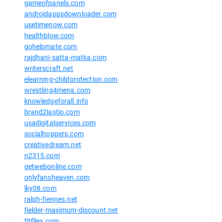
gameofpanels.com
androidappsdownloader.com
usetimenow.com
healthblow.com
gohelpmate.com
rajdhani-satta-matka.com
writerscraft.net
elearning-childprotection.com
wrestling4mena.com
knowledgeforall.info
brand2lastio.com
usadigitalservices.com
socialhoppers.com
creativedream.net
n2315.com
getwebonline.com
onlyfansheaven.com
lky08.com
ralph-fiennes.net
fielder-maximum-discount.net
fitfllex.com