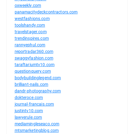
oxweekly.com
panamacitydeckcontractors.com
westfashions.com
toolshandy.com
travelstager.com
trendinspires.com
rannyephul.com
reportradar360.com
swaggyfashion.com
taraftariumtv10.com
questionquery.com
bodybuildinglegend.com
brilliant-nails.com
dandr-photography.com
dokteroce.com
journal-francais.com
justintv10.com
lawyerule.com
mediamingleseaco.com
mtsmarketingblog.com