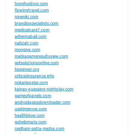
honghuidoor.com
flowingtravel.com
nineniki.com
brandiospecialists.com
medicalcare7.com
adtennaball.com
nabzah.com
mongive.com
matkagameresultsview.com
getsolutionsonline.com
hispinner.org
criticalinsurance.info
nokariposter.com
kalyan-guessing-nightplay.com
gameofpanels.com
androidappsdownloader.com
usetimenow.com
healthblow.com
gohelpmate.com
rajdhani-satta-matka.com