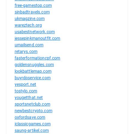
free-gamestop.com
sinbadtravels.com
ukmagzine.com
wareztech.org
usabestnetwork.com
jessepinkmanoutfit.com
umailsend.com
retarys.com
fasterformationcpf.com
goldensnuggles.com
lookbattlemap.com
buyrdpservice.com
yesport.net
tostylo.com
yougetthat.net
sportsnetclub.com
newbestcrypto.com
oxfordsave.com
iclassicgames.com
saung-artikel.com