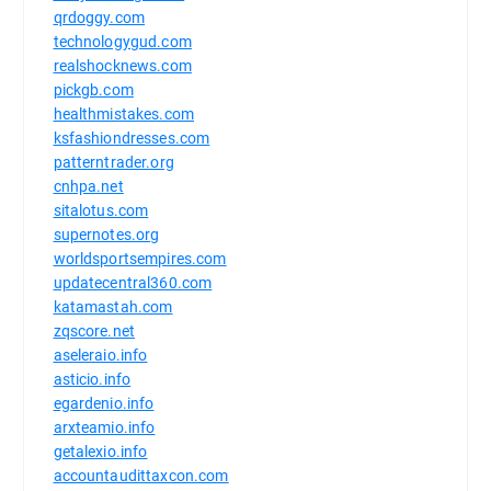
qrdoggy.com
technologygud.com
realshocknews.com
pickgb.com
healthmistakes.com
ksfashiondresses.com
patterntrader.org
cnhpa.net
sitalotus.com
supernotes.org
worldsportsempires.com
updatecentral360.com
katamastah.com
zqscore.net
aseleraio.info
asticio.info
egardenio.info
arxteamio.info
getalexio.info
accountaudittaxcon.com