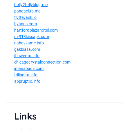
bolly2tollyblog.me
pandaclub.me
flyttevask.io
byhous.com
hartfordplazahotel.com
m-918kissapk.com
nabavkame.info
gakbiasa.com
iflowerhu.info
chicagocrystalconnection.com
imanabadii.com
trilipohu.info
appruptio.info
Links