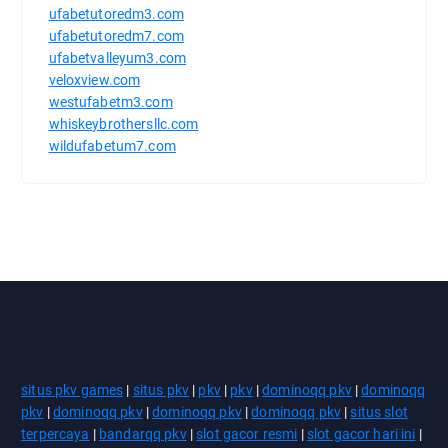
ufabetutoredm3.com
ufabetutoredm7.com
ufabetvalleyum3.com
veloxview.com
westufabetm3.com
whiskeybrothersllc.com
wildufabetum7.com
situs pkv games
|
situs pkv
|
pkv
|
pkv
|
dominoqq pkv
|
dominoqq
pkv
|
dominoqq pkv
|
dominoqq pkv
|
dominoqq pkv
|
situs slot
terpercaya
|
bandarqq pkv
|
slot gacor resmi
|
slot gacor hari ini
|