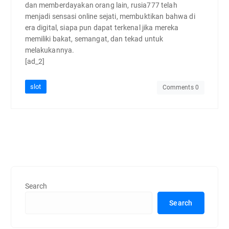
dan memberdayakan orang lain, rusia777 telah
menjadi sensasi online sejati, membuktikan bahwa di
era digital, siapa pun dapat terkenal jika mereka
memiliki bakat, semangat, dan tekad untuk
melakukannya.
[ad_2]
slot
Comments 0
Search
Search