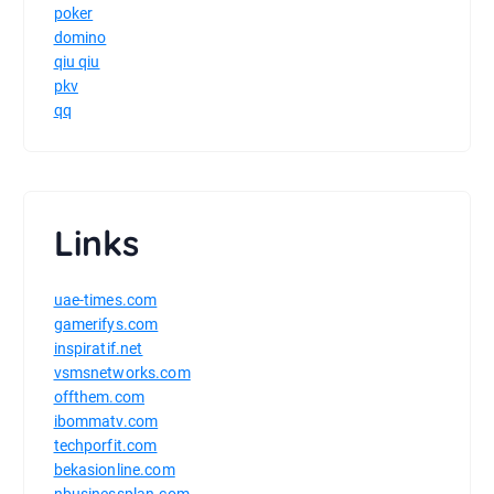
poker
domino
qiu qiu
pkv
qq
Links
uae-times.com
gamerifys.com
inspiratif.net
vsmsnetworks.com
offthem.com
ibommatv.com
techporfit.com
bekasionline.com
nbusinessplan.com