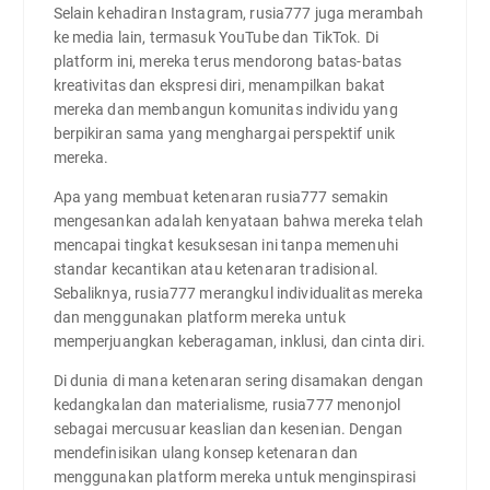
Selain kehadiran Instagram, rusia777 juga merambah
ke media lain, termasuk YouTube dan TikTok. Di
platform ini, mereka terus mendorong batas-batas
kreativitas dan ekspresi diri, menampilkan bakat
mereka dan membangun komunitas individu yang
berpikiran sama yang menghargai perspektif unik
mereka.
Apa yang membuat ketenaran rusia777 semakin
mengesankan adalah kenyataan bahwa mereka telah
mencapai tingkat kesuksesan ini tanpa memenuhi
standar kecantikan atau ketenaran tradisional.
Sebaliknya, rusia777 merangkul individualitas mereka
dan menggunakan platform mereka untuk
memperjuangkan keberagaman, inklusi, dan cinta diri.
Di dunia di mana ketenaran sering disamakan dengan
kedangkalan dan materialisme, rusia777 menonjol
sebagai mercusuar keaslian dan kesenian. Dengan
mendefinisikan ulang konsep ketenaran dan
menggunakan platform mereka untuk menginspirasi