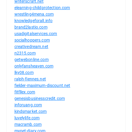
writerscraft.net
elearning-childprotection.com
wrestling4mena.com
knowledgeforall.info
brand2lastio.com
usadigitalservices.com
socialhoppers.com
creativedream.net
n2315.com
getwebonline.com
onlyfansheaven.com
lky08.com
ralph-fiennes.net
fielder-maximum-discount.net
fitfllex.com
genesisbusinesscredit.com
inforuang.com
kindsmarket.com
luvelylife.com
macramb.com
mypet-diary.com