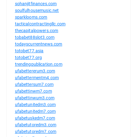
sohanjitfinances.com
soulfulhousemusic.net
sparklooms.com
tacticalcontractingllc.com
thecapitalpowers.com
tobabet88slot3.com
todayscurrentnews.com
totobet77.asia
totobet77.org
trendingpublication.com
ufabettererum3.com
ufabettermentm4.com
ufabettersum7.com
ufabettinwm7.com
ufabettinwum3.com
ufabetunitedm3.com
ufabetunitedm7.com
ufabetuskedm7.com
ufabetutoredm3.com
ufabetutoredm7.com