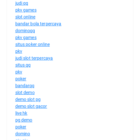
judi qq
pkv games
slot online
bandar bola terpercaya
dominoqq
pkv games
situs poker online
pkv
judi slot terpercaya
situs qq
pkv
poker
bandarqq
slot demo
demo slot pg
demo slot gacor
live hk
pg demo
poker
domino