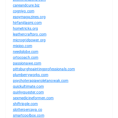
careandcure.biz
cogniyo.com
easymagazines.org
hirfanjilasmi.com
hometricks.org
leathercraftpro.com
microgridpower.org
mixiqo.com
needglobe.com
ortocoach.com
passionawe.com
pittsburghpaintingprofessionals.com
plumberryworks.com
psychoterapiawioletanowak.com
quickultimate.com
quirkyquester.com
sexmedicineformen.com
shiftripple.com
slotterpercaya.co
smartcoolbox.com