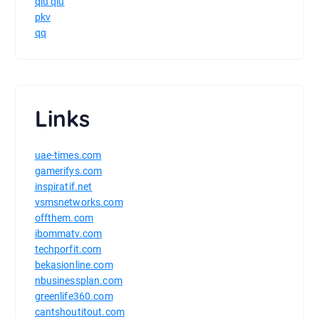
qiu qiu
pkv
qq
Links
uae-times.com
gamerifys.com
inspiratif.net
vsmsnetworks.com
offthem.com
ibommatv.com
techporfit.com
bekasionline.com
nbusinessplan.com
greenlife360.com
cantshoutitout.com