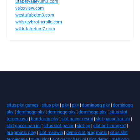
ufabetvalleyum3.com
veloxview.com
westufabetm3.com
whiskeybrothersllc.com
wildufabetum7.com
situs pkv games
|
situs pkv
|
pkv
|
pkv
|
dominoqq pkv
|
dominoqq
pkv
|
dominoqq pkv
|
dominoqq pkv
|
dominoqq pkv
|
situs slot
terpercaya
|
bandarqq pkv
|
slot gacor resmi
|
slot gacor hari ini
|
slot gacor hari ini
|
situs slot gacor
|
slot pg
|
slot anti rungkat
|
pragmatic play
|
slot maxwin
|
demo slot pragmatic
|
situs slot
terpercaya
|
x500 slot
|
slot gacor hari ini
|
slot demo
|
mahjong