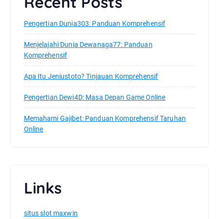
Recent Posts
Pengertian Dunia303: Panduan Komprehensif
Menjelajahi Dunia Dewanaga77: Panduan
Komprehensif
Apa Itu Jeniustoto? Tinjauan Komprehensif
Pengertian Dewi4D: Masa Depan Game Online
Memahami Gajibet: Panduan Komprehensif Taruhan
Online
Links
situs slot maxwin