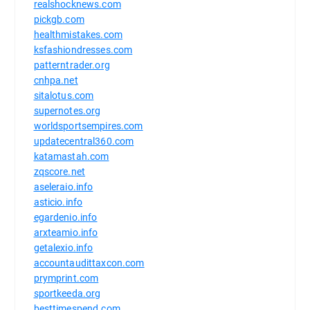
realshocknews.com
pickgb.com
healthmistakes.com
ksfashiondresses.com
patterntrader.org
cnhpa.net
sitalotus.com
supernotes.org
worldsportsempires.com
updatecentral360.com
katamastah.com
zqscore.net
aseleraio.info
asticio.info
egardenio.info
arxteamio.info
getalexio.info
accountaudittaxcon.com
prymprint.com
sportkeeda.org
besttimespend.com