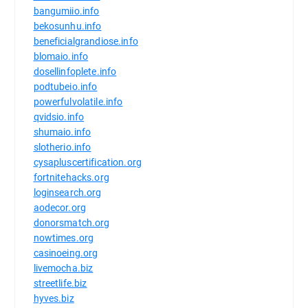
bangumiio.info
bekosunhu.info
beneficialgrandiose.info
blomaio.info
dosellinfoplete.info
podtubeio.info
powerfulvolatile.info
qvidsio.info
shumaio.info
slotherio.info
cysapluscertification.org
fortnitehacks.org
loginsearch.org
aodecor.org
donorsmatch.org
nowtimes.org
casinoeing.org
livemocha.biz
streetlife.biz
hyves.biz