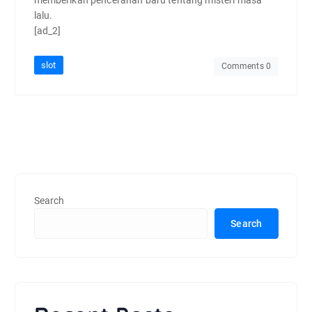
memberikan pencerahan baru tentang misteri masa
lalu.
[ad_2]
slot
Comments 0
Search
Search