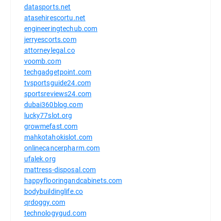
datasports.net
atasehirescortu.net
engineeringtechub.com
jerryescorts.com
attorneylegal.co
voomb.com
techgadgetpoint.com
tvsportsguide24.com
sportsreviews24.com
dubai360blog.com
lucky77slot.org
growmefast.com
mahkotahokislot.com
onlinecancerpharm.com
ufalek.org
mattress-disposal.com
happyflooringandcabinets.com
bodybuildinglife.co
qrdoggy.com
technologygud.com