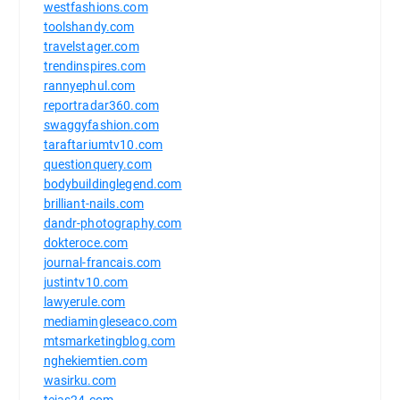
westfashions.com
toolshandy.com
travelstager.com
trendinspires.com
rannyephul.com
reportradar360.com
swaggyfashion.com
taraftariumtv10.com
questionquery.com
bodybuildinglegend.com
brilliant-nails.com
dandr-photography.com
dokteroce.com
journal-francais.com
justintv10.com
lawyerule.com
mediamingleseaco.com
mtsmarketingblog.com
nghekiemtien.com
wasirku.com
tejas24.com