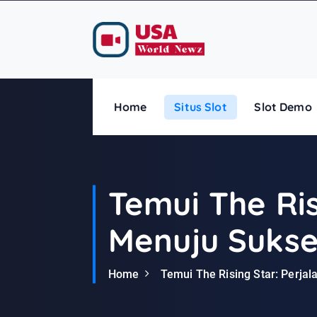
S
k
i
p
Slot Mahjong Ways dari PG Soft malam ini siap memberi 
t
o
Home
Situs Slot
Slot Demo
c
o
n
t
e
Temui The Ri
n
t
Menuju Sukses
Home
Temui The Rising Star: Perja