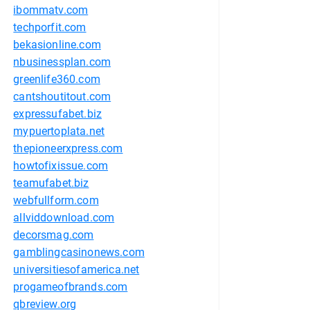
ibommatv.com
techporfit.com
bekasionline.com
nbusinessplan.com
greenlife360.com
cantshoutitout.com
expressufabet.biz
mypuertoplata.net
thepioneerxpress.com
howtofixissue.com
teamufabet.biz
webfullform.com
allviddownload.com
decorsmag.com
gamblingcasinonews.com
universitiesofamerica.net
progameofbrands.com
qbreview.org