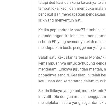
tetapi dedikasi dan kerja kerasnya tela
tempat lokal kecil dan membuka mala
pengikut dan mendapatkan pengakuan a
lirik yang menyentuh hati.
Ketika popularitas Monte77 tumbuh, ia 
ditandatangani ke label rekaman utama. 
sebuah EP, yang semuanya telah mener
mendapatkan basis penggemar yang se
Salah satu kekuatan terbesar Monte77
kemampuannya untuk terhubung dengan
mendalam. Liriknya jujur dan mentah,
pribadinya sendiri. Keaslian ini telah
ketulusan dan kerentanan dalam musik
Selain liriknya yang kuat, musik Mont
inovatif. Dia dengan mulus menggabung
menciptakan suara yang segar dan akr