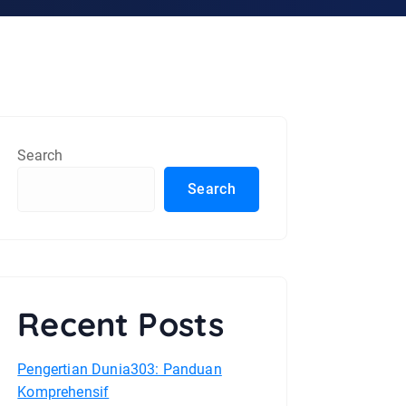
Search
Search
Recent Posts
Pengertian Dunia303: Panduan
Komprehensif