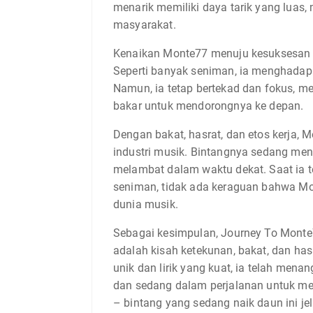
menarik memiliki daya tarik yang luas
masyarakat.
Kenaikan Monte77 menuju kesuksesan d
Seperti banyak seniman, ia menghadap
Namun, ia tetap bertekad dan fokus,
bakar untuk mendorongnya ke depan.
Dengan bakat, hasrat, dan etos kerja,
industri musik. Bintangnya sedang men
melambat dalam waktu dekat. Saat ia t
seniman, tidak ada keraguan bahwa M
dunia musik.
Sebagai kesimpulan, Journey To Monte
adalah kisah ketekunan, bakat, dan ha
unik dan lirik yang kuat, ia telah me
dan sedang dalam perjalanan untuk m
– bintang yang sedang naik daun ini je