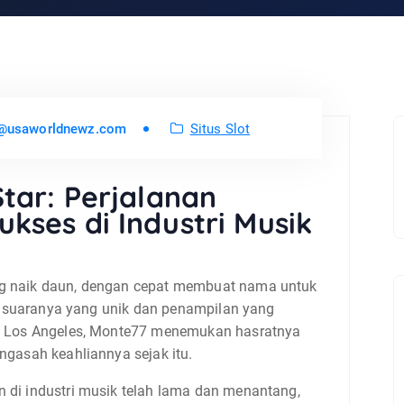
@usaworldnewz.com
Situs Slot
Star: Perjalanan
kses di Industri Musik
g naik daun, dengan cepat membuat nama untuk
an suaranya yang unik dan penampilan yang
i Los Angeles, Monte77 menemukan hasratnya
ngasah keahliannya sejak itu.
 di industri musik telah lama dan menantang,