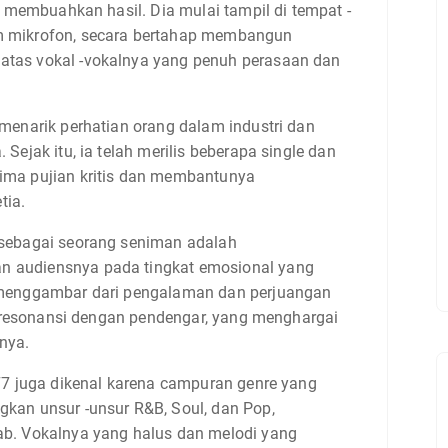
h membuahkan hasil. Dia mulai tampil di tempat -
m mikrofon, secara bertahap membangun
tas vokal -vokalnya yang penuh perasaan dan
menarik perhatian orang dalam industri dan
Sejak itu, ia telah merilis beberapa single dan
ima pujian kritis dan membantunya
tia.
 sebagai seorang seniman adalah
 audiensnya pada tingkat emosional yang
 menggambar dari pengalaman dan perjuangan
 beresonansi dengan pendengar, yang menghargai
nya.
e77 juga dikenal karena campuran genre yang
kan unsur -unsur R&B, Soul, dan Pop,
ab. Vokalnya yang halus dan melodi yang