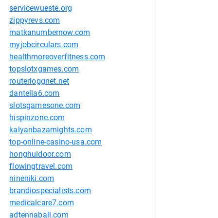
servicewueste.org
zippyrevs.com
matkanumbernow.com
myjobcirculars.com
healthmoreoverfitness.com
topslotxgames.com
routerloggnet.net
dantella6.com
slotsgamesone.com
hispinzone.com
kalyanbazarnights.com
top-online-casino-usa.com
honghuidoor.com
flowingtravel.com
nineniki.com
brandiospecialists.com
medicalcare7.com
adtennaball.com