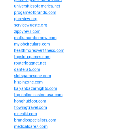
universitiesofamerica.net
progameofbrands.com
qbreview.org
servicewueste.org
zippyrevs.com
matkanumbernow.com
myjobcirculars.com
healthmoreoverfitness.com
topslotxgames.com
routerloggnet.net
dantella6.com
slotsgamesone.com
hispinzone.com
kalyanbazarnights.com
top-online-casino-usa.com
honghuidoor.com
flowingtravel.com
nineniki.com
brandiospecialists.com
medicalcare7.com