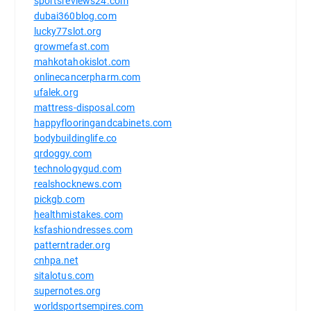
sportsreviews24.com
dubai360blog.com
lucky77slot.org
growmefast.com
mahkotahokislot.com
onlinecancerpharm.com
ufalek.org
mattress-disposal.com
happyflooringandcabinets.com
bodybuildinglife.co
qrdoggy.com
technologygud.com
realshocknews.com
pickgb.com
healthmistakes.com
ksfashiondresses.com
patterntrader.org
cnhpa.net
sitalotus.com
supernotes.org
worldsportsempires.com