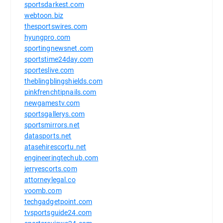
sportsdarkest.com
webtoon.biz
thesportswires.com
hyungpro.com
sportingnewsnet.com
sportstime24day.com
sporteslive.com
theblingblingshields.com
pinkfrenchtipnails.com
newgamestv.com
sportsgallerys.com
sportsmirrors.net
datasports.net
atasehirescortu.net
engineeringtechub.com
jerryescorts.com
attorneylegal.co
voomb.com
techgadgetpoint.com
tvsportsguide24.com