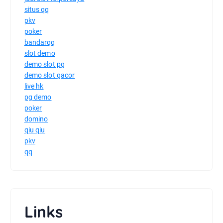
situs qq
pkv
poker
bandarqq
slot demo
demo slot pg
demo slot gacor
live hk
pg demo
poker
domino
qiu qiu
pkv
qq
Links