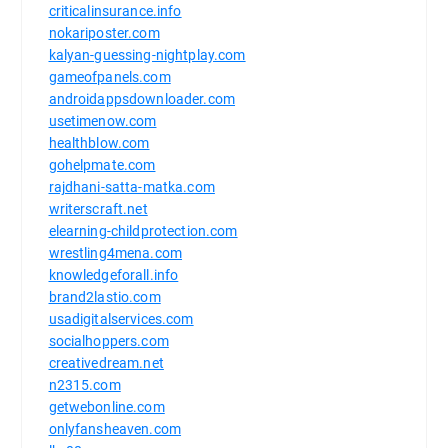
criticalinsurance.info
nokariposter.com
kalyan-guessing-nightplay.com
gameofpanels.com
androidappsdownloader.com
usetimenow.com
healthblow.com
gohelpmate.com
rajdhani-satta-matka.com
writerscraft.net
elearning-childprotection.com
wrestling4mena.com
knowledgeforall.info
brand2lastio.com
usadigitalservices.com
socialhoppers.com
creativedream.net
n2315.com
getwebonline.com
onlyfansheaven.com