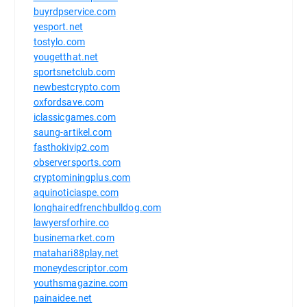
buyrdpservice.com
yesport.net
tostylo.com
yougetthat.net
sportsnetclub.com
newbestcrypto.com
oxfordsave.com
iclassicgames.com
saung-artikel.com
fasthokivip2.com
observersports.com
cryptominingplus.com
aquinoticiaspe.com
longhairedfrenchbulldog.com
lawyersforhire.co
businemarket.com
matahari88play.net
moneydescriptor.com
youthsmagazine.com
painaidee.net