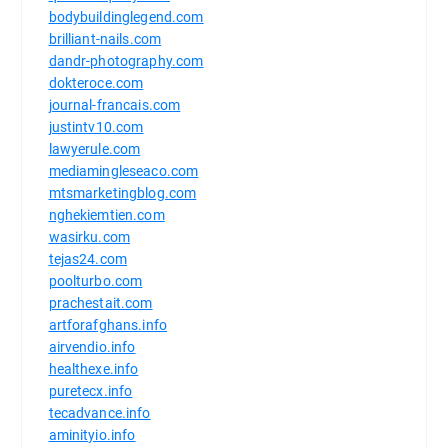
bodybuildinglegend.com
brilliant-nails.com
dandr-photography.com
dokteroce.com
journal-francais.com
justintv10.com
lawyerule.com
mediamingleseaco.com
mtsmarketingblog.com
nghekiemtien.com
wasirku.com
tejas24.com
poolturbo.com
prachestait.com
artforafghans.info
airvendio.info
healthexe.info
puretecx.info
tecadvance.info
aminityio.info