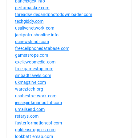
bahenxgek.info
pertamaskre.com
threadsvideoandphotodownloader.com
techgiddy.com
usalivenetwork.com
jackpotrushonline.info
ucnewshindi.com
freecellphonedatabase.com
gamersrope.com
exellewebmedia.com
free-gamestop.com
sinbadtravels.com
ukmagzine.com
wareztech.org
usabestnetwork.com
jessepinkmanoutfit.com
umailsend.com
retarys.com
fasterformationcpf.com
goldensnuggles.com
lookbattlemap.com