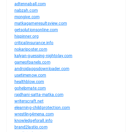
adtennaball.com
nabzah.com
mongive.com
matkagameresultsview.com
getsolutionsonline.com
hispinner.org
criticalinsurance.info
nokariposter.com
kalyan-guessing-nightplay.com
gameofpanels.com
androidappsdownloader.com
usetimenow.com
healthblow.com
gohelpmate.com
rajdhani-satta-matka.com
writerscraft.net
elearning-childprotection.com
wrestling4mena.com
knowledgeforall.info
brand2lastio.com