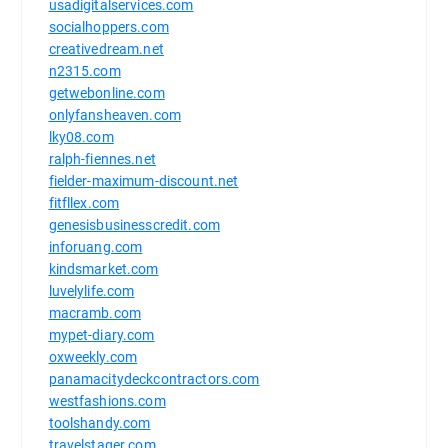
usadigitalservices.com
socialhoppers.com
creativedream.net
n2315.com
getwebonline.com
onlyfansheaven.com
lky08.com
ralph-fiennes.net
fielder-maximum-discount.net
fitfllex.com
genesisbusinesscredit.com
inforuang.com
kindsmarket.com
luvelylife.com
macramb.com
mypet-diary.com
oxweekly.com
panamacitydeckcontractors.com
westfashions.com
toolshandy.com
travelstager.com