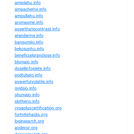
amiolahu.info
ampacheme.info
ampullahu.info
aromaxme.info
asserthatecontrast.info
atenderme.info
bangumiio.info
bekosunhu.info
beneficialgrandiose.info
blomaio.info
dosellinfoplete.info
podtubeio.info
powerfulvolatile.info
qvidsio.info
shumaio.info
slotherio.info
cysapluscertification.org
fortnitehacks.org
loginsearch.org
aodecor.org