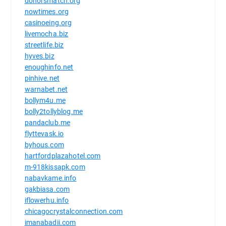
donorsmatch.org
nowtimes.org
casinoeing.org
livemocha.biz
streetlife.biz
hyves.biz
enoughinfo.net
pinhive.net
warnabet.net
bollym4u.me
bolly2tollyblog.me
pandaclub.me
flyttevask.io
byhous.com
hartfordplazahotel.com
m-918kissapk.com
nabavkame.info
gakbiasa.com
iflowerhu.info
chicagocrystalconnection.com
imanabadii.com