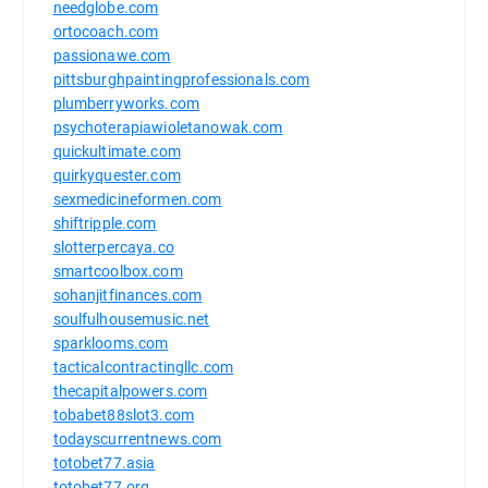
needglobe.com
ortocoach.com
passionawe.com
pittsburghpaintingprofessionals.com
plumberryworks.com
psychoterapiawioletanowak.com
quickultimate.com
quirkyquester.com
sexmedicineformen.com
shiftripple.com
slotterpercaya.co
smartcoolbox.com
sohanjitfinances.com
soulfulhousemusic.net
sparklooms.com
tacticalcontractingllc.com
thecapitalpowers.com
tobabet88slot3.com
todayscurrentnews.com
totobet77.asia
totobet77.org