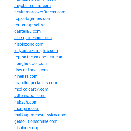
myjobcirculars.com
healthmoreoverfitness.com
topslotxgames.com
routerloggnet.net
dantella6.com
slotsgamesone.com
hispinzone.com
kalyanbazarnights.com
top-online-casino-usa.com
honghuidoor.com
flowingtravel.com
nineniki.com
brandiospecialists.com
medicalcare7.com
adtennaball.com
nabzah.com
mongive.com
matkagameresultsview.com
getsolutionsonline.com
hispinner.org