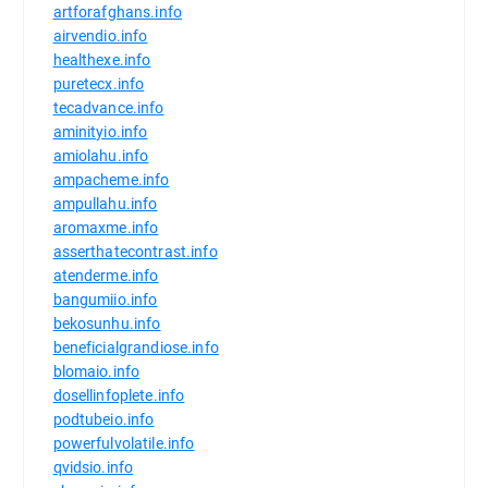
artforafghans.info
airvendio.info
healthexe.info
puretecx.info
tecadvance.info
aminityio.info
amiolahu.info
ampacheme.info
ampullahu.info
aromaxme.info
asserthatecontrast.info
atenderme.info
bangumiio.info
bekosunhu.info
beneficialgrandiose.info
blomaio.info
dosellinfoplete.info
podtubeio.info
powerfulvolatile.info
qvidsio.info