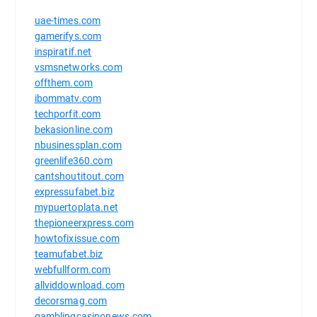
uae-times.com
gamerifys.com
inspiratif.net
vsmsnetworks.com
offthem.com
ibommatv.com
techporfit.com
bekasionline.com
nbusinessplan.com
greenlife360.com
cantshoutitout.com
expressufabet.biz
mypuertoplata.net
thepioneerxpress.com
howtofixissue.com
teamufabet.biz
webfullform.com
allviddownload.com
decorsmag.com
gamblingcasinonews.com