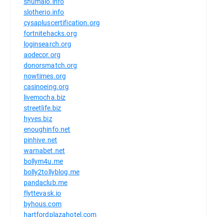
shumaio.info
slotherio.info
cysapluscertification.org
fortnitehacks.org
loginsearch.org
aodecor.org
donorsmatch.org
nowtimes.org
casinoeing.org
livemocha.biz
streetlife.biz
hyves.biz
enoughinfo.net
pinhive.net
warnabet.net
bollym4u.me
bolly2tollyblog.me
pandaclub.me
flyttevask.io
byhous.com
hartfordplazahotel.com