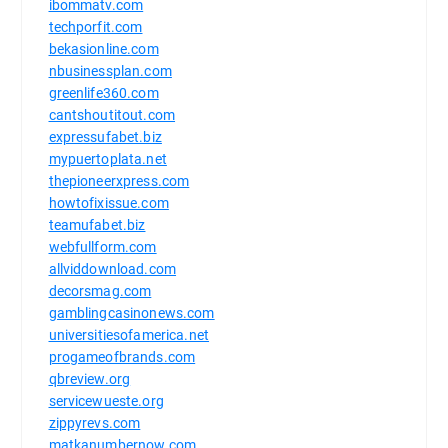
ibommatv.com
techporfit.com
bekasionline.com
nbusinessplan.com
greenlife360.com
cantshoutitout.com
expressufabet.biz
mypuertoplata.net
thepioneerxpress.com
howtofixissue.com
teamufabet.biz
webfullform.com
allviddownload.com
decorsmag.com
gamblingcasinonews.com
universitiesofamerica.net
progameofbrands.com
qbreview.org
servicewueste.org
zippyrevs.com
matkanumbernow.com