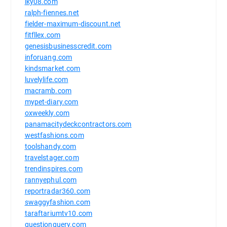
lky08.com
ralph-fiennes.net
fielder-maximum-discount.net
fitfllex.com
genesisbusinesscredit.com
inforuang.com
kindsmarket.com
luvelylife.com
macramb.com
mypet-diary.com
oxweekly.com
panamacitydeckcontractors.com
westfashions.com
toolshandy.com
travelstager.com
trendinspires.com
rannyephul.com
reportradar360.com
swaggyfashion.com
taraftariumtv10.com
questionquery.com