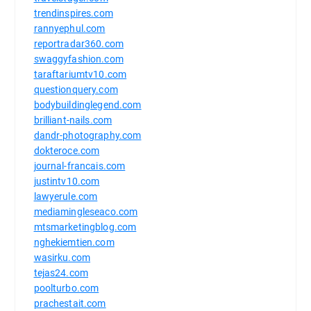
trendinspires.com
rannyephul.com
reportradar360.com
swaggyfashion.com
taraftariumtv10.com
questionquery.com
bodybuildinglegend.com
brilliant-nails.com
dandr-photography.com
dokteroce.com
journal-francais.com
justintv10.com
lawyerule.com
mediamingleseaco.com
mtsmarketingblog.com
nghekiemtien.com
wasirku.com
tejas24.com
poolturbo.com
prachestait.com