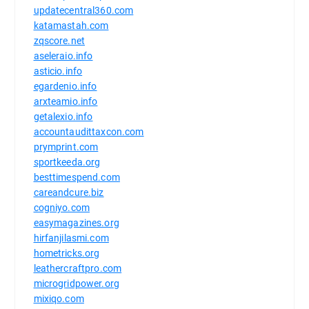
updatecentral360.com
katamastah.com
zqscore.net
aseleraio.info
asticio.info
egardenio.info
arxteamio.info
getalexio.info
accountaudittaxcon.com
prymprint.com
sportkeeda.org
besttimespend.com
careandcure.biz
cogniyo.com
easymagazines.org
hirfanjilasmi.com
hometricks.org
leathercraftpro.com
microgridpower.org
mixiqo.com