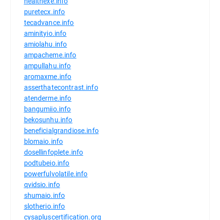
healthexe.info
puretecx.info
tecadvance.info
aminityio.info
amiolahu.info
ampacheme.info
ampullahu.info
aromaxme.info
asserthatecontrast.info
atenderme.info
bangumiio.info
bekosunhu.info
beneficialgrandiose.info
blomaio.info
dosellinfoplete.info
podtubeio.info
powerfulvolatile.info
qvidsio.info
shumaio.info
slotherio.info
cysapluscertification.org