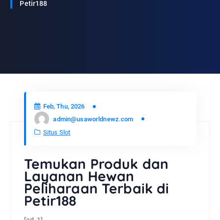
Petir188
Feb, Thu, 2026
admin@usaworldnewz.com
Situs Slot
Temukan Produk dan
Layanan Hewan
Peliharaan Terbaik di
Petir188
[ad_1]