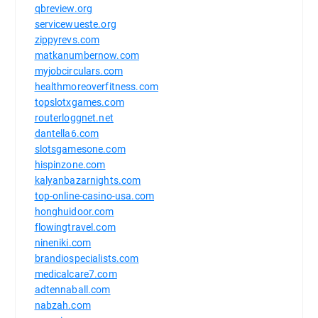
qbreview.org
servicewueste.org
zippyrevs.com
matkanumbernow.com
myjobcirculars.com
healthmoreoverfitness.com
topslotxgames.com
routerloggnet.net
dantella6.com
slotsgamesone.com
hispinzone.com
kalyanbazarnights.com
top-online-casino-usa.com
honghuidoor.com
flowingtravel.com
nineniki.com
brandiospecialists.com
medicalcare7.com
adtennaball.com
nabzah.com