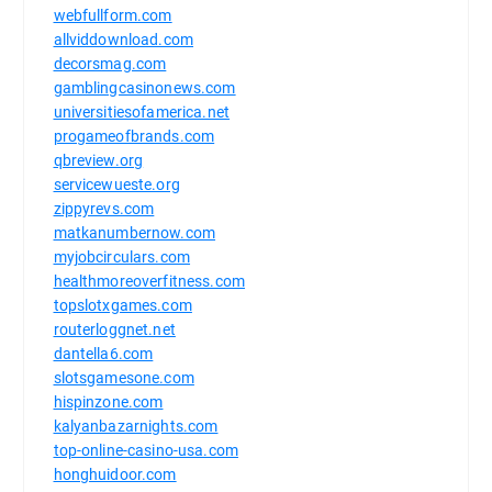
webfullform.com
allviddownload.com
decorsmag.com
gamblingcasinonews.com
universitiesofamerica.net
progameofbrands.com
qbreview.org
servicewueste.org
zippyrevs.com
matkanumbernow.com
myjobcirculars.com
healthmoreoverfitness.com
topslotxgames.com
routerloggnet.net
dantella6.com
slotsgamesone.com
hispinzone.com
kalyanbazarnights.com
top-online-casino-usa.com
honghuidoor.com