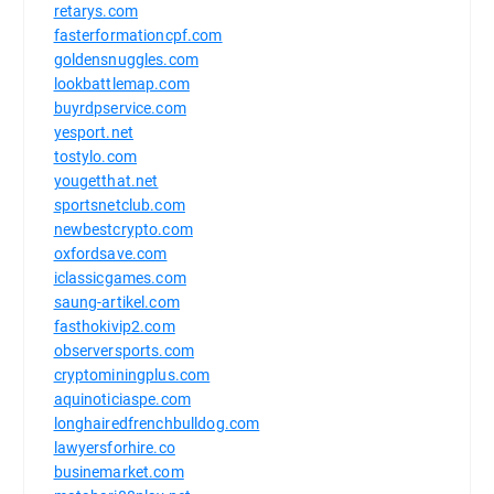
retarys.com
fasterformationcpf.com
goldensnuggles.com
lookbattlemap.com
buyrdpservice.com
yesport.net
tostylo.com
yougetthat.net
sportsnetclub.com
newbestcrypto.com
oxfordsave.com
iclassicgames.com
saung-artikel.com
fasthokivip2.com
observersports.com
cryptominingplus.com
aquinoticiaspe.com
longhairedfrenchbulldog.com
lawyersforhire.co
businemarket.com