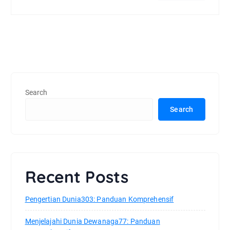
Search
Search
Recent Posts
Pengertian Dunia303: Panduan Komprehensif
Menjelajahi Dunia Dewanaga77: Panduan