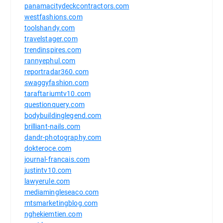
panamacitydeckcontractors.com
westfashions.com
toolshandy.com
travelstager.com
trendinspires.com
rannyephul.com
reportradar360.com
swaggyfashion.com
taraftariumtv10.com
questionquery.com
bodybuildinglegend.com
brilliant-nails.com
dandr-photography.com
dokteroce.com
journal-francais.com
justintv10.com
lawyerule.com
mediamingleseaco.com
mtsmarketingblog.com
nghekiemtien.com