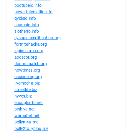
podtubeio.info
powerfulvolatile.info
qvidsio.info
shumaio.info
slotherio.info
cysapluscertification.org
fortnitehacks.org
loginsearch.org
aodecor.org
donorsmatch.org
nowtimes.org
casinoeing.org
livemocha.biz
streetlife.biz
hyves.biz
enoughinfo.net
pinhive.net
warnabet.net
bollym4u.me
bolly2tollyblog.me