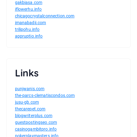
gakbiasa.com
iflowerhu.info
chicagocrystalconnection.com
imanabadii.com
trilipohu.info
appruptio.info
Links
punjwanis.com
the-parcs-clematiscondos.com
jusu-gb.com
thecarepet.com
blogwriterplus.com
guestpostingseo.com
casinogambitpro.info
pokerplaymasters.info