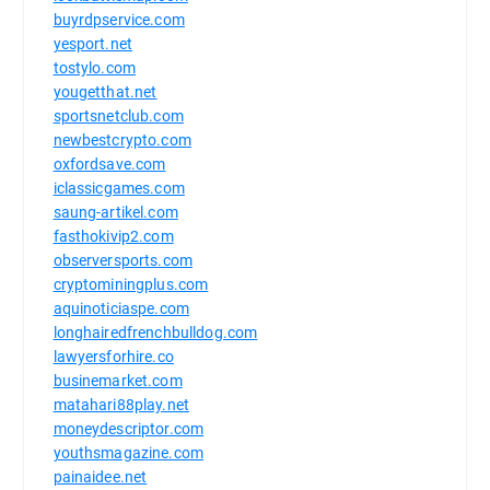
buyrdpservice.com
yesport.net
tostylo.com
yougetthat.net
sportsnetclub.com
newbestcrypto.com
oxfordsave.com
iclassicgames.com
saung-artikel.com
fasthokivip2.com
observersports.com
cryptominingplus.com
aquinoticiaspe.com
longhairedfrenchbulldog.com
lawyersforhire.co
businemarket.com
matahari88play.net
moneydescriptor.com
youthsmagazine.com
painaidee.net