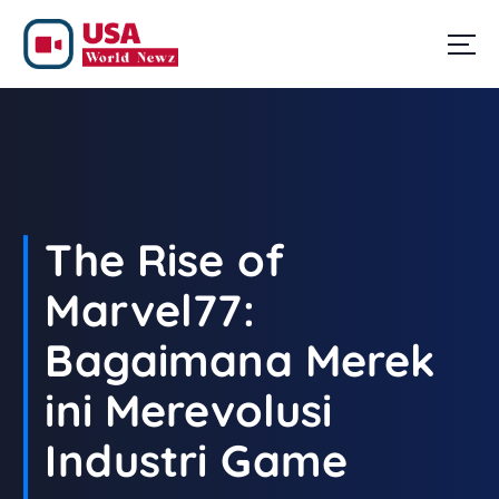
S
k
i
Slot Mahjong Ways dari PG Soft malam ini siap memberi maxwin besar yang
p
terjamin. Slot gacor terbaik untuk Anda yang ingin menang besar.
t
o
c
o
n
t
The Rise of
e
n
Marvel77:
t
Bagaimana Merek
ini Merevolusi
Industri Game