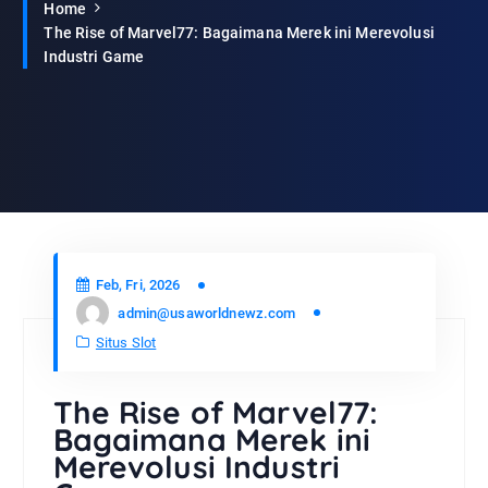
Home
The Rise of Marvel77: Bagaimana Merek ini Merevolusi
Industri Game
Feb, Fri, 2026
admin@usaworldnewz.com
Situs Slot
The Rise of Marvel77:
Bagaimana Merek ini
Merevolusi Industri