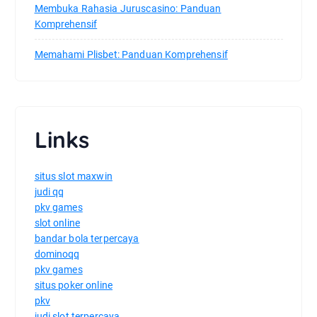
Membuka Rahasia Juruscasino: Panduan
Komprehensif
Memahami Plisbet: Panduan Komprehensif
Links
situs slot maxwin
judi qq
pkv games
slot online
bandar bola terpercaya
dominoqq
pkv games
situs poker online
pkv
judi slot terpercaya