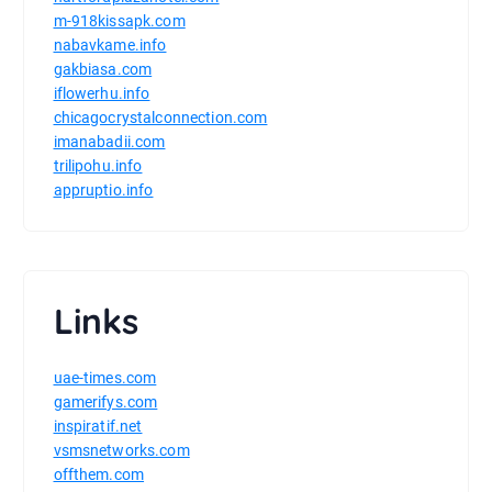
m-918kissapk.com
nabavkame.info
gakbiasa.com
iflowerhu.info
chicagocrystalconnection.com
imanabadii.com
trilipohu.info
appruptio.info
Links
uae-times.com
gamerifys.com
inspiratif.net
vsmsnetworks.com
offthem.com