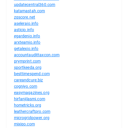
updatecentral360.com
katamastah.com
zqscore.net
aseleraio.info
asticio.info
egardenio.info
arxteamio.info
getalexio.info
accountaudittaxcon.com
prymprint.com
sportkeeda.org
besttimespend.com
careandcure.biz
cogniyo.com
easymagazines.org
hirfanjilasmi.com
hometricks.org
leathercraftpro.com
microgridpower.org
mixiqo.com