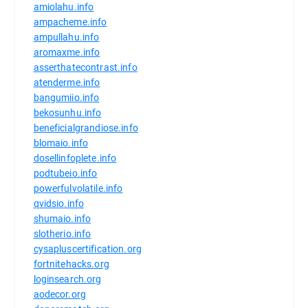
amiolahu.info
ampacheme.info
ampullahu.info
aromaxme.info
asserthatecontrast.info
atenderme.info
bangumiio.info
bekosunhu.info
beneficialgrandiose.info
blomaio.info
dosellinfoplete.info
podtubeio.info
powerfulvolatile.info
qvidsio.info
shumaio.info
slotherio.info
cysapluscertification.org
fortnitehacks.org
loginsearch.org
aodecor.org