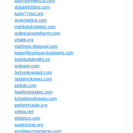
sportsreviews24.com
dubai360blog.com
lucky77slot.org
growmefast.com
mahkotahokislot.com
onlinecancerpharm.com
ufalek.org
mattress-disposal.com
happyflooringandcabinets.com
bodybuildinglife.co
qrdoggy.com
technologygud.com
realshocknews.com
pickgb.com
healthmistakes.com
ksfashiondresses.com
patterntrader.org
cnhpa.net
sitalotus.com
supernotes.org
worldsportsempires.com