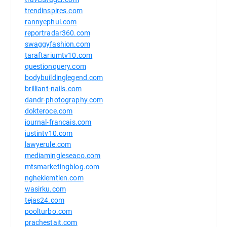
trendinspires.com
rannyephul.com
reportradar360.com
swaggyfashion.com
taraftariumtv10.com
questionquery.com
bodybuildinglegend.com
brilliant-nails.com
dandr-photography.com
dokteroce.com
journal-francais.com
justintv10.com
lawyerule.com
mediamingleseaco.com
mtsmarketingblog.com
nghekiemtien.com
wasirku.com
tejas24.com
poolturbo.com
prachestait.com