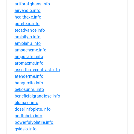
artforafghans.info
airvendio.info
healthexe.info
puretecx.info
tecadvance.info
aminityio.info
amiolahu.info
ampacheme.info
ampullahu.info
aromaxme.info
asserthatecontrast.info
atenderme.info
bangumiio.info
bekosunhu.info
beneficialgrandiose.info
blomaio.info
dosellinfoplete.info
podtubeio.info
powerfulvolatile.info
qvidsio.info