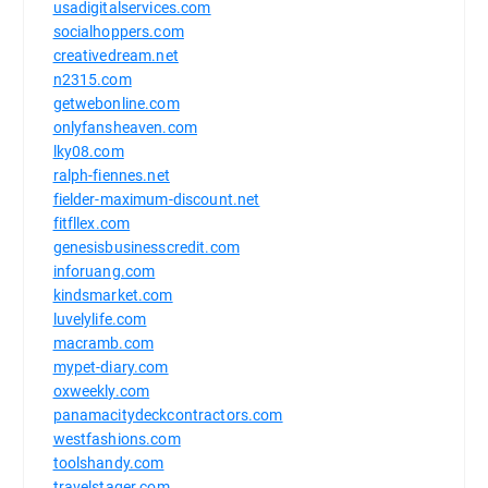
usadigitalservices.com
socialhoppers.com
creativedream.net
n2315.com
getwebonline.com
onlyfansheaven.com
lky08.com
ralph-fiennes.net
fielder-maximum-discount.net
fitfllex.com
genesisbusinesscredit.com
inforuang.com
kindsmarket.com
luvelylife.com
macramb.com
mypet-diary.com
oxweekly.com
panamacitydeckcontractors.com
westfashions.com
toolshandy.com
travelstager.com