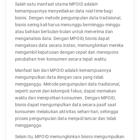
Salah satu manfaat utama MPOID adalah
kemampuannya menyediakan data real-time bagi
bisnis. Dengan metode pengumpulan data tradisional,
bisnis sering kali harus menunggu berminggu-minggu
atau bahkan berbulan-bulan untuk menerima dan
menganalisis data. Dengan MPOID, bisnis dapat
mengakses data secara instan, memungkinkan mereka
mengambil keputusan dengan cepat dan merespons
perubahan tren konsumen secara tepat waktu.
Manfaat lain dari MPOID adalah kemampuannya
mengumpulkan data dengan cara yang tidak
mengganggu. Metode pengumpulan data tradisional,
seperti survei dan kelompok fokus, dapat memakan
waktu dan merepotkan konsumen. Dengan MPOID,
bisnis dapat mengumpulkan data secara pasif saat
konsumen melakukan aktivitas sehari-hari, sehingga
proses pengumpulan data menjadi lancar dan tidak
mengganggu.
Selain itu, MPOID memungkinkan bisnis mengumpulkan