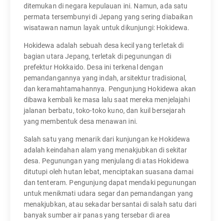
ditemukan di negara kepulauan ini. Namun, ada satu
permata tersembunyi di Jepang yang sering diabaikan
wisatawan namun layak untuk dikunjungi: Hokidewa.
Hokidewa adalah sebuah desa kecil yang terletak di
bagian utara Jepang, terletak di pegunungan di
prefektur Hokkaido. Desa ini terkenal dengan
pemandangannya yang indah, arsitektur tradisional,
dan keramahtamahannya. Pengunjung Hokidewa akan
dibawa kembali ke masa lalu saat mereka menjelajahi
jalanan berbatu, toko-toko kuno, dan kuil bersejarah
yang membentuk desa menawan ini.
Salah satu yang menarik dari kunjungan ke Hokidewa
adalah keindahan alam yang menakjubkan di sekitar
desa. Pegunungan yang menjulang di atas Hokidewa
ditutupi oleh hutan lebat, menciptakan suasana damai
dan tenteram. Pengunjung dapat mendaki pegunungan
untuk menikmati udara segar dan pemandangan yang
menakjubkan, atau sekadar bersantai di salah satu dari
banyak sumber air panas yang tersebar di area