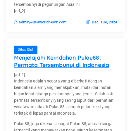
tersembunyi di pegunungan Asia ini.
[ad_2]
Dec, Tue, 2024
admin@usaworldnewz.com
Situs Slot
Menjelajahi Keindahan Pulau88:
Permata Tersembunyi di Indonesia
[ad_1]
Indonesia adalah negara yang diberkati dengan
keindahan alam yang menakjubkan, mulai dari hutan
hujan lebat hingga perairannya yang jernih. Salah satu
permata tersembunyi yang sering luput dari perhatian
wisatawan adalah Pulau88, sebuah pulau kecil yang
terletak di lepas pantai Indonesia.
Pulau88, juga dikenal sebagai Pulau 88, adalah surga
terpencil yang menawarkan pengunjung kesempatan