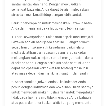
santai, santai, dan riang. Dengan mewujudkan
semangat Lazawin, Anda dapat belajar melepaskan
stres dan menikmati hidup dengan lebih santai.
Berikut beberapa tip untuk melepaskan Lazawin batin
Anda dan menjalani gaya hidup yang lebih santai:
1. Latih kewaspadaan: Salah satu aspek kunci menjadi
Lazawin adalah hadir pada saat ini. Luangkan waktu
setiap hari untuk melatih kesadaran, baik melalui
meditasi, latihan pernapasan dalam, atau sekadar
meluangkan waktu sejenak untuk mengapresiasi dunia
di sekitar Anda. Dengan berfokus pada saat ini, Anda
dapat melepaskan kekhawatiran tentang masa lalu
atau masa depan dan menikmati saat ini dan saat ini.
2. Sederhanakan jadwal Anda: Jika kalender Anda
penuh dengan komitmen dan kewajiban, inilah saatnya
untuk menyederhanakan. Belajarlah untuk mengatakan
tidak pada hal-hal yang tidak membuat Anda bahagia
atau puas, dan prioritaskan aktivitas yang membantu