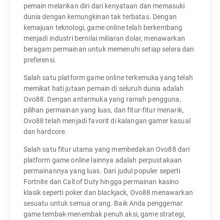
pemain melarikan diri dari kenyataan dan memasuki
dunia dengan kemungkinan tak terbatas. Dengan
kemajuan teknologi, game online telah berkembang
menjadi industri bernilai miliaran dolar, menawarkan
beragam permainan untuk memenuhi setiap selera dan
preferensi.
Salah satu platform game online terkemuka yang telah
memikat hati jutaan pemain di seluruh dunia adalah
Ovo88. Dengan antarmuka yang ramah pengguna,
pilihan permainan yang luas, dan fitur-fitur menarik,
Ovo88 telah menjadi favorit di kalangan gamer kasual
dan hardcore.
Salah satu fitur utama yang membedakan Ovo88 dari
platform game online lainnya adalah perpustakaan
permainannya yang luas. Dari judul populer seperti
Fortnite dan Call of Duty hingga permainan kasino
klasik seperti poker dan blackjack, Ovo88 menawarkan
sesuatu untuk semua orang. Baik Anda penggemar
game tembak-menembak penuh aksi, game strategi,