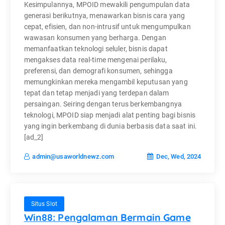
Kesimpulannya, MPOID mewakili pengumpulan data
generasi berikutnya, menawarkan bisnis cara yang
cepat, efisien, dan non-intrusif untuk mengumpulkan
wawasan konsumen yang berharga. Dengan
memanfaatkan teknologi seluler, bisnis dapat
mengakses data real-time mengenai perilaku,
preferensi, dan demografi konsumen, sehingga
memungkinkan mereka mengambil keputusan yang
tepat dan tetap menjadi yang terdepan dalam
persaingan. Seiring dengan terus berkembangnya
teknologi, MPOID siap menjadi alat penting bagi bisnis
yang ingin berkembang di dunia berbasis data saat ini.
[ad_2]
Dec, Wed, 2024
admin@usaworldnewz.com
Situs Slot
Win88: Pengalaman Bermain Game