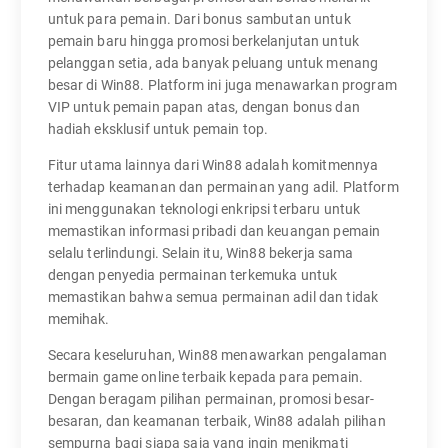
untuk para pemain. Dari bonus sambutan untuk
pemain baru hingga promosi berkelanjutan untuk
pelanggan setia, ada banyak peluang untuk menang
besar di Win88. Platform ini juga menawarkan program
VIP untuk pemain papan atas, dengan bonus dan
hadiah eksklusif untuk pemain top.
Fitur utama lainnya dari Win88 adalah komitmennya
terhadap keamanan dan permainan yang adil. Platform
ini menggunakan teknologi enkripsi terbaru untuk
memastikan informasi pribadi dan keuangan pemain
selalu terlindungi. Selain itu, Win88 bekerja sama
dengan penyedia permainan terkemuka untuk
memastikan bahwa semua permainan adil dan tidak
memihak.
Secara keseluruhan, Win88 menawarkan pengalaman
bermain game online terbaik kepada para pemain.
Dengan beragam pilihan permainan, promosi besar-
besaran, dan keamanan terbaik, Win88 adalah pilihan
sempurna bagi siapa saja yang ingin menikmati