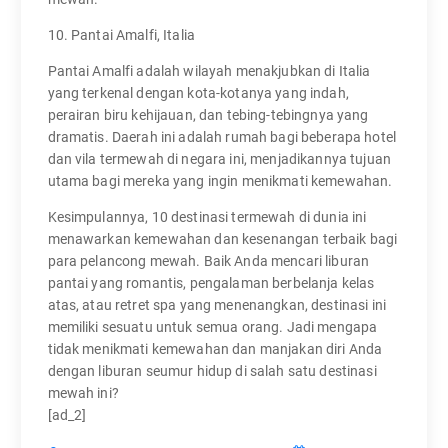
10. Pantai Amalfi, Italia
Pantai Amalfi adalah wilayah menakjubkan di Italia
yang terkenal dengan kota-kotanya yang indah,
perairan biru kehijauan, dan tebing-tebingnya yang
dramatis. Daerah ini adalah rumah bagi beberapa hotel
dan vila termewah di negara ini, menjadikannya tujuan
utama bagi mereka yang ingin menikmati kemewahan.
Kesimpulannya, 10 destinasi termewah di dunia ini
menawarkan kemewahan dan kesenangan terbaik bagi
para pelancong mewah. Baik Anda mencari liburan
pantai yang romantis, pengalaman berbelanja kelas
atas, atau retret spa yang menenangkan, destinasi ini
memiliki sesuatu untuk semua orang. Jadi mengapa
tidak menikmati kemewahan dan manjakan diri Anda
dengan liburan seumur hidup di salah satu destinasi
mewah ini?
[ad_2]