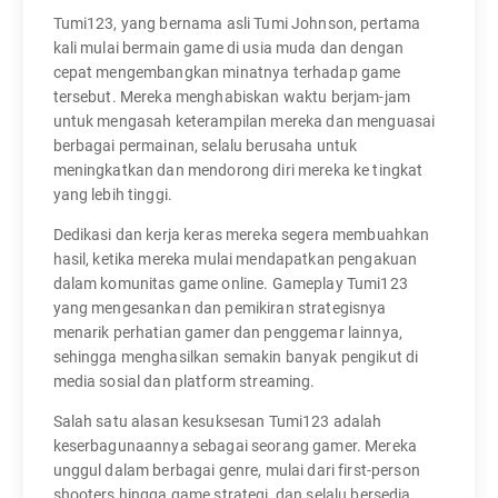
Tumi123, yang bernama asli Tumi Johnson, pertama
kali mulai bermain game di usia muda dan dengan
cepat mengembangkan minatnya terhadap game
tersebut. Mereka menghabiskan waktu berjam-jam
untuk mengasah keterampilan mereka dan menguasai
berbagai permainan, selalu berusaha untuk
meningkatkan dan mendorong diri mereka ke tingkat
yang lebih tinggi.
Dedikasi dan kerja keras mereka segera membuahkan
hasil, ketika mereka mulai mendapatkan pengakuan
dalam komunitas game online. Gameplay Tumi123
yang mengesankan dan pemikiran strategisnya
menarik perhatian gamer dan penggemar lainnya,
sehingga menghasilkan semakin banyak pengikut di
media sosial dan platform streaming.
Salah satu alasan kesuksesan Tumi123 adalah
keserbagunaannya sebagai seorang gamer. Mereka
unggul dalam berbagai genre, mulai dari first-person
shooters hingga game strategi, dan selalu bersedia