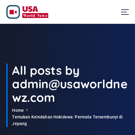
S
k
i
Slot Mahjong Ways dari PG Soft malam ini siap memberi maxwin besar yang
p
terjamin. Slot gacor terbaik untuk Anda yang ingin menang besar.
t
o
c
o
n
t
All posts by
e
n
admin@usaworldne
t
wz.com
Home
Temukan Keindahan Hokidewa: Permata Tersembunyi di
Jepang