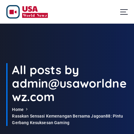
S
k
i
Slot Mahjong Ways dari PG Soft malam ini siap memberi maxwin besar yang
p
terjamin. Slot gacor terbaik untuk Anda yang ingin menang besar.
t
o
c
o
n
t
All posts by
e
n
admin@usaworldne
t
wz.com
Home
Rasakan Sensasi Kemenangan Bersama Jagoan88: Pintu
Gerbang Kesuksesan Gaming