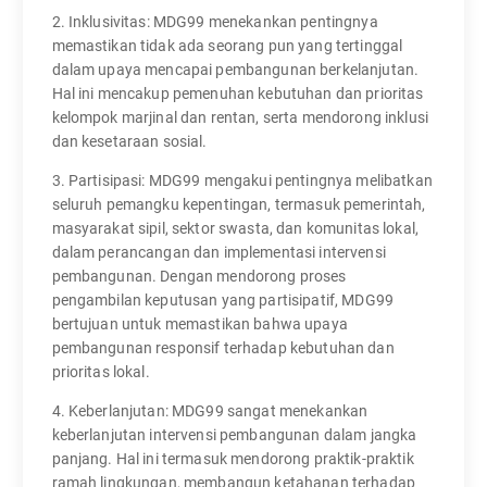
2. Inklusivitas: MDG99 menekankan pentingnya
memastikan tidak ada seorang pun yang tertinggal
dalam upaya mencapai pembangunan berkelanjutan.
Hal ini mencakup pemenuhan kebutuhan dan prioritas
kelompok marjinal dan rentan, serta mendorong inklusi
dan kesetaraan sosial.
3. Partisipasi: MDG99 mengakui pentingnya melibatkan
seluruh pemangku kepentingan, termasuk pemerintah,
masyarakat sipil, sektor swasta, dan komunitas lokal,
dalam perancangan dan implementasi intervensi
pembangunan. Dengan mendorong proses
pengambilan keputusan yang partisipatif, MDG99
bertujuan untuk memastikan bahwa upaya
pembangunan responsif terhadap kebutuhan dan
prioritas lokal.
4. Keberlanjutan: MDG99 sangat menekankan
keberlanjutan intervensi pembangunan dalam jangka
panjang. Hal ini termasuk mendorong praktik-praktik
ramah lingkungan, membangun ketahanan terhadap