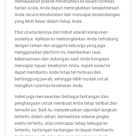
memasukkan praktik mindfulness ke dalam rutinitas
harian Anda, Anda dapat meningkatkan kesejahteraan
Anda secara keseluruhan dan mencapai keseimbangan
yang lebih besar dalam hidup Anda.
Fitur utama lainnya dari Inibet adalah komponen
sosialnya. Aplikasi ini memungkinkan Anda terhubung
dengan teman dan anggota keluarga yang juga
menggunakan platform ini, memberikan rasa
kebersamaan dan dukungan saat Anda berupaya
mencapai tujuan kesehatan Anda. Aspek sosial ini
dapat membantu Anda tetap termotivasi dan
bertanggung jawab, sehingga lebih mudah untuk
mengikuti rutinitas kesehatan Anda.
Inibet juga menawarkan berbagai tantangan dan
penghargaan untuk membuat Anda tetap terlibat dan
termotivasi. Baik itu menyelesaikan sejumlah langkah
tertentu dalam sehari, bermeditasi selama jangka
waktu tertentu, atau mencapai tahap kebugaran
tertentu, tantangan-tantangan ini dapat membantu