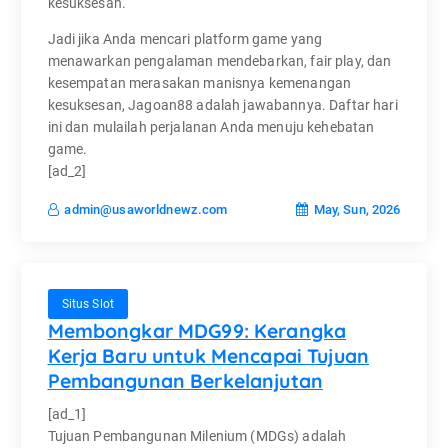
kesuksesan.
Jadi jika Anda mencari platform game yang
menawarkan pengalaman mendebarkan, fair play, dan
kesempatan merasakan manisnya kemenangan
kesuksesan, Jagoan88 adalah jawabannya. Daftar hari
ini dan mulailah perjalanan Anda menuju kehebatan
game.
[ad_2]
May, Sun, 2026
admin@usaworldnewz.com
Situs Slot
Membongkar MDG99: Kerangka
Kerja Baru untuk Mencapai Tujuan
Pembangunan Berkelanjutan
[ad_1]
Tujuan Pembangunan Milenium (MDGs) adalah