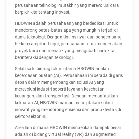
perusahaan teknologi mutakhir yang merevolusi cara
berpikir kita tentang inovasi.
HBOWIN adalah perusahaan yang berdedikasi untuk
mendorong batas-batas apa yang mungkin terjadi di
dunia teknologi. Dengan tim insinyur dan pengembang
berketerampilan tinggi, perusahaan terus mengerjakan
proyek baru dan menarik yang mengubah cara kita
berinteraksi dengan teknologi.
Salah satu bidang fokus utama HBOWIN adalah
kecerdasan buatan (AI). Perusahaan ini berada di garis
depan dalam mengembangkan solusi AI yang
merevolusi industri seperti layanan kesehatan,
keuangan, dan transportasi. Dengan memanfaatkan
kekuatan AI, HBOWIN mampu menciptakan solusi
inovatif yang mendorong efisiensi dan produktivitas di
sektor-sektor ini.
Area lain di mana HBOWIN memberikan dampak besar
adalah di bidang virtual reality (VR) dan augmented