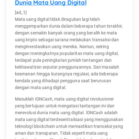
Dunia Mata Uang Digital
[ad_1]
Mata uang digital tidak diragukan lagi telah
menggemparkan dunia dalam beberapa tahun terakhir,
dengan semakin banyak orang yang beralih ke mata
uang kripto sebagai sarana melakukan transaksi dan
menginvestasikan uang mereka. Namun, seiring
dengan meningkatnya popularitas mata uang digital,
terdapat pula peningkatan jumlah tantangan dan
kekhawatiran seputar penggunaannya. Dari masalah
keamanan hingga kurangnya regulasi, ada beberapa
kendala yang dihadapi pengguna saat berurusan
dengan mata uang digital.
Masuklah IDNCash, mata uang digital revolusioner
yang bertujuan untuk mengatasi tantangan ini dan
merevolusi dunia mata uang digital. IDNCash adalah
mata uang digital terdesentralisasi yang menggunakan
teknologi blockchain untuk memastikan transaksi yang
aman dan transparan. Tidak seperti mata uang