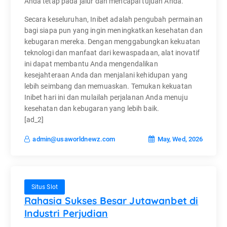
Anda tetap pada jalur dan mencapai tujuan Anda.
Secara keseluruhan, Inibet adalah pengubah permainan
bagi siapa pun yang ingin meningkatkan kesehatan dan
kebugaran mereka. Dengan menggabungkan kekuatan
teknologi dan manfaat dari kewaspadaan, alat inovatif
ini dapat membantu Anda mengendalikan
kesejahteraan Anda dan menjalani kehidupan yang
lebih seimbang dan memuaskan. Temukan kekuatan
Inibet hari ini dan mulailah perjalanan Anda menuju
kesehatan dan kebugaran yang lebih baik.
[ad_2]
May, Wed, 2026
admin@usaworldnewz.com
Situs Slot
Rahasia Sukses Besar Jutawanbet di
Industri Perjudian