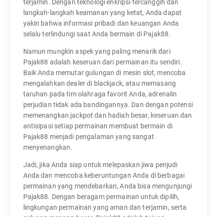
terjamin. Dengan teknologi enkripsi tercanggih dan
langkah-langkah keamanan yang ketat, Anda dapat
yakin bahwa informasi pribadi dan keuangan Anda
selalu terlindungi saat Anda bermain di Pajak88.
Namun mungkin aspek yang paling menarik dari
Pajak88 adalah keseruan dari permainan itu sendiri.
Baik Anda memutar gulungan di mesin slot, mencoba
mengalahkan dealer di blackjack, atau memasang
taruhan pada tim olahraga favorit Anda, adrenalin
perjudian tidak ada bandingannya. Dan dengan potensi
memenangkan jackpot dan hadiah besar, keseruan dan
antisipasi setiap permainan membuat bermain di
Pajak88 menjadi pengalaman yang sangat
menyenangkan.
Jadi, jika Anda siap untuk melepaskan jiwa penjudi
Anda dan mencoba keberuntungan Anda di berbagai
permainan yang mendebarkan, Anda bisa mengunjungi
Pajak88. Dengan beragam permainan untuk dipilih,
lingkungan permainan yang aman dan terjamin, serta