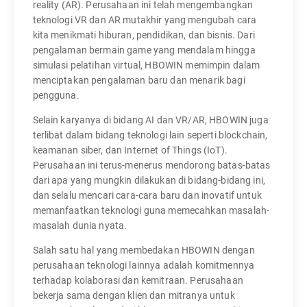
reality (AR). Perusahaan ini telah mengembangkan
teknologi VR dan AR mutakhir yang mengubah cara
kita menikmati hiburan, pendidikan, dan bisnis. Dari
pengalaman bermain game yang mendalam hingga
simulasi pelatihan virtual, HBOWIN memimpin dalam
menciptakan pengalaman baru dan menarik bagi
pengguna.
Selain karyanya di bidang AI dan VR/AR, HBOWIN juga
terlibat dalam bidang teknologi lain seperti blockchain,
keamanan siber, dan Internet of Things (IoT).
Perusahaan ini terus-menerus mendorong batas-batas
dari apa yang mungkin dilakukan di bidang-bidang ini,
dan selalu mencari cara-cara baru dan inovatif untuk
memanfaatkan teknologi guna memecahkan masalah-
masalah dunia nyata.
Salah satu hal yang membedakan HBOWIN dengan
perusahaan teknologi lainnya adalah komitmennya
terhadap kolaborasi dan kemitraan. Perusahaan
bekerja sama dengan klien dan mitranya untuk