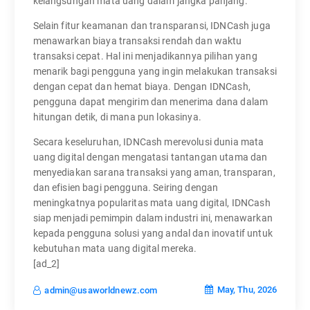
kelangsungan mata uang dalam jangka panjang.
Selain fitur keamanan dan transparansi, IDNCash juga
menawarkan biaya transaksi rendah dan waktu
transaksi cepat. Hal ini menjadikannya pilihan yang
menarik bagi pengguna yang ingin melakukan transaksi
dengan cepat dan hemat biaya. Dengan IDNCash,
pengguna dapat mengirim dan menerima dana dalam
hitungan detik, di mana pun lokasinya.
Secara keseluruhan, IDNCash merevolusi dunia mata
uang digital dengan mengatasi tantangan utama dan
menyediakan sarana transaksi yang aman, transparan,
dan efisien bagi pengguna. Seiring dengan
meningkatnya popularitas mata uang digital, IDNCash
siap menjadi pemimpin dalam industri ini, menawarkan
kepada pengguna solusi yang andal dan inovatif untuk
kebutuhan mata uang digital mereka.
[ad_2]
May, Thu, 2026
admin@usaworldnewz.com