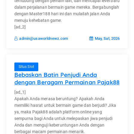
terhubung dengan pemain lain, dan mencapai level baru
dalam perjalanan bermain game mereka. Bergabunglah
dengan Master188 hari ini dan mulailah jalan Anda
menuju kehebatan game.
[ad_2]
May, Sat, 2026
admin@usaworldnewz.com
Situs Slot
Bebaskan Batin Penjudi Anda
dengan Beragam Permainan Pajak88
[ad_1]
Apakah Anda merasa beruntung? Apakah Anda
memiliki hasrat untuk bermain game dan berjudi? Jika
ya, maka Pajak88 adalah platform online yang
sempurna bagi Anda untuk melepaskan jiwa penjudi
Anda dan menguji keberuntungan Anda dengan
berbagai macam permainan menarik.