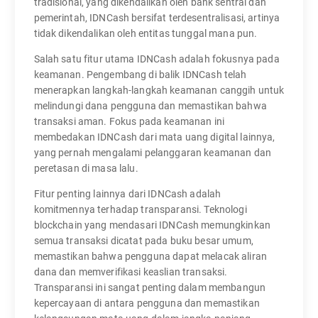
tradisional, yang dikendalikan oleh bank sentral dan
pemerintah, IDNCash bersifat terdesentralisasi, artinya
tidak dikendalikan oleh entitas tunggal mana pun.
Salah satu fitur utama IDNCash adalah fokusnya pada
keamanan. Pengembang di balik IDNCash telah
menerapkan langkah-langkah keamanan canggih untuk
melindungi dana pengguna dan memastikan bahwa
transaksi aman. Fokus pada keamanan ini
membedakan IDNCash dari mata uang digital lainnya,
yang pernah mengalami pelanggaran keamanan dan
peretasan di masa lalu.
Fitur penting lainnya dari IDNCash adalah
komitmennya terhadap transparansi. Teknologi
blockchain yang mendasari IDNCash memungkinkan
semua transaksi dicatat pada buku besar umum,
memastikan bahwa pengguna dapat melacak aliran
dana dan memverifikasi keaslian transaksi.
Transparansi ini sangat penting dalam membangun
kepercayaan di antara pengguna dan memastikan