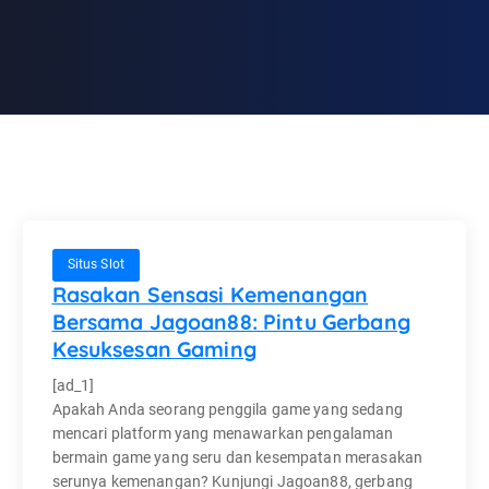
Situs Slot
Rasakan Sensasi Kemenangan
Bersama Jagoan88: Pintu Gerbang
Kesuksesan Gaming
[ad_1]
Apakah Anda seorang penggila game yang sedang
mencari platform yang menawarkan pengalaman
bermain game yang seru dan kesempatan merasakan
serunya kemenangan? Kunjungi Jagoan88, gerbang