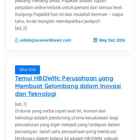
peluang menang besar, Pajak88 adalah tujuan
perjudian online terbaik untuk pemain dari semua level.
Kunjungi Pajak88 hari ini dan mulailah bermain – siapa
tahu, Anda mungkin mendapatkan jackpot!
[ad_2]
May, Sat, 2026
admin@usaworldnewz.com
Situs Slot
Temui HBOWIN: Perusahaan yang
Membuat Gelombang dalam Inovasi
dan Teknologi
[ad_1]
Di dunia yang serba cepat saat ini, inovasi dan
teknologi adalah pendorong utama kesuksesan bagi
perusahaan yang ingin menjadi yang terdepan dalam
persaingan. Salah satu perusahaan yang membuat
terobosan dalam bidang ini adalah HBOWIN, sebuah